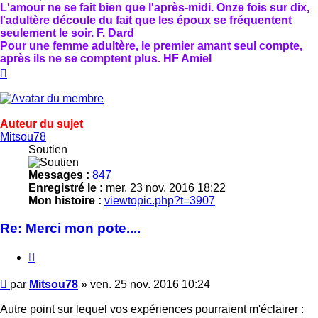
L'amour ne se fait bien que l'après-midi. Onze fois sur dix,
l'adultère découle du fait que les époux se fréquentent
seulement le soir. F. Dard
Pour une femme adultère, le premier amant seul compte,
après ils ne se comptent plus. HF Amiel
Haut
Auteur du sujet
Mitsou78
Soutien
Messages :
847
Enregistré le :
mer. 23 nov. 2016 18:22
Mon histoire :
viewtopic.php?t=3907
Re: Merci mon pote....
Citer
Message
par
Mitsou78
»
ven. 25 nov. 2016 10:24
Autre point sur lequel vos expériences pourraient m'éclairer :