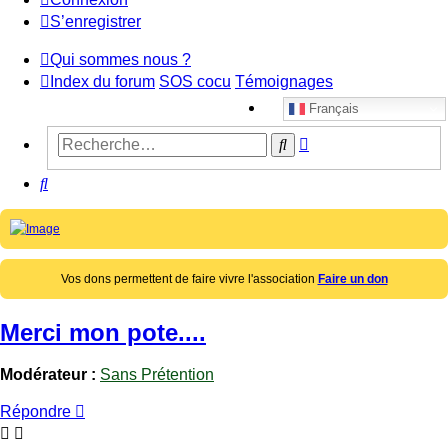
S’enregistrer
Qui sommes nous ?
Index du forum
SOS cocu
Témoignages
Français
Recherche
Rechercher
avancée
Rechercher
Vos dons permettent de faire vivre l'association
Faire un don
Merci mon pote....
Modérateur :
Sans Prétention
Répondre