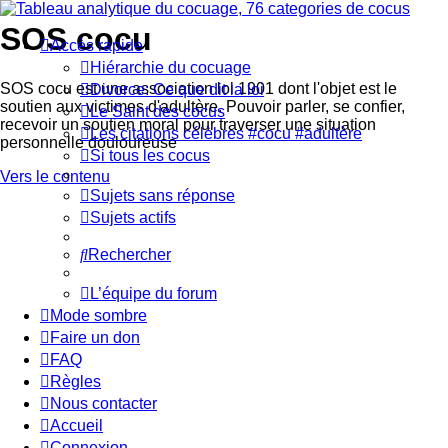
SOS cocu
Accès rapide
Hiérarchie du cocuage
SOS cocu est une association loi 1901 dont l'objet est le
Divorce: Ce que dit la loi
soutien aux victimes d'adultère. Pouvoir parler, se confier,
Le Saint des cocus
recevoir un soutien moral pour traverser une situation
Les citations célèbres #cocu #adultère
personnelle douloureuse
Si tous les cocus
Vers le contenu
Sujets sans réponse
Sujets actifs
Rechercher
L’équipe du forum
Mode sombre
Faire un don
FAQ
Règles
Nous contacter
Accueil
Connexion