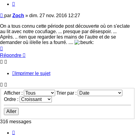
Citer
Message
par
Zoch
»
dim. 27 nov. 2016 12:27
On a tous connu cette période post découverte où on s'eclate
au lit avec notre cocufiage. ... presque par désespoir. ...
Après. .. rien que regarder les mains de l'autre et de se
demander où il/elle les a fourré. ....
Haut
Répondre
Imprimer le sujet
Afficher :
Trier par :
Ordre :
316 messages
Page