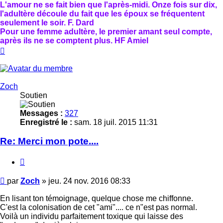
L'amour ne se fait bien que l'après-midi. Onze fois sur dix,
l'adultère découle du fait que les époux se fréquentent
seulement le soir. F. Dard
Pour une femme adultère, le premier amant seul compte,
après ils ne se comptent plus. HF Amiel
Haut
Zoch
Soutien
Messages :
327
Enregistré le :
sam. 18 juil. 2015 11:31
Re: Merci mon pote....
Citer
Message
par
Zoch
»
jeu. 24 nov. 2016 08:33
En lisant ton témoignage, quelque chose me chiffonne.
C'est la colonisation de cet "ami".... ce n"est pas normal.
Voilà un individu parfaitement toxique qui laisse des