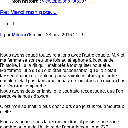
Mon histoire :
viewtopic.php?t=3907
Re: Merci mon pote....
Citer
Message
par
Mitsou78
»
mer. 23 nov. 2016 21:19
...
Nous avons coupé toutes relations avec l'autre couple, M.X et
ma femme se sont eu une fois au téléphone à la suite de
l'histoire, il lui a dit qu'il était prêt à tout quitter pour elle.
Ma femme lui a dit qu'elle était responsable, qu'elle s'était
laissée endormir et éblouir par ses violons alors que notre
couple n'était pas dans une impasse mais dans un niveau bas
de l'érosion temporelle.
Nous avons deux enfants, elle souhaite reconstruire, que l'on
retrouve le nous d'avant.
C'est mon souhait le plus cher alors que je suis fou amoureux
d'elle.
Nous avançons dans la reconstruction, il persiste une zone
d'ombre autour de l'histoire de l'appartement loué ???