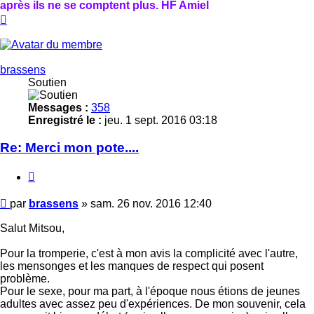
après ils ne se comptent plus. HF Amiel
Haut
brassens
Soutien
Messages :
358
Enregistré le :
jeu. 1 sept. 2016 03:18
Re: Merci mon pote....
Citer
Message
par
brassens
»
sam. 26 nov. 2016 12:40
Salut Mitsou,
Pour la tromperie, c'est à mon avis la complicité avec l'autre,
les mensonges et les manques de respect qui posent
problème.
Pour le sexe, pour ma part, à l'époque nous étions de jeunes
adultes avec assez peu d'expériences. De mon souvenir, cela