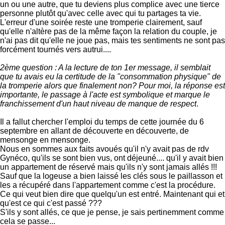
un ou une autre, que tu deviens plus complice avec une tierce
personne plutôt qu'avec celle avec qui tu partages ta vie.
L'erreur d'une soirée reste une tromperie clairement, sauf
qu'elle n'altère pas de la même façon la relation du couple, je
n'ai pas dit qu'elle ne joue pas, mais tes sentiments ne sont pas
forcément tournés vers autrui....
2ème question : A la lecture de ton 1er message, il semblait
que tu avais eu la certitude de la "consommation physique" de
la tromperie alors que finalement non? Pour moi, la réponse est
importante, le passage à l'acte est symbolique et marque le
franchissement d'un haut niveau de manque de respect
.
Il a fallut chercher l'emploi du temps de cette journée du 6
septembre en allant de découverte en découverte, de
mensonge en mensonge.
Nous en sommes aux faits avoués qu'il n'y avait pas de rdv
Gynéco, qu'ils se sont bien vus, ont déjeuné.... qu'il y avait bien
un appartement de réservé mais qu'ils n'y sont jamais allés !!!
Sauf que la logeuse a bien laissé les clés sous le paillasson et
les a récupéré dans l'appartement comme c'est la procédure.
Ce qui veut bien dire que quelqu'un est entré. Maintenant qui et
qu'est ce qui c'est passé ???
S'ils y sont allés, ce que je pense, je sais pertinemment comme
cela se passe...