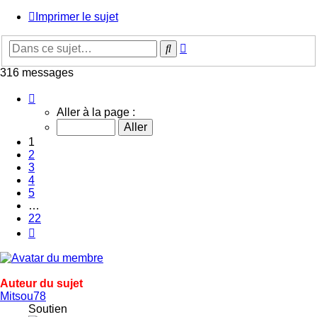
Imprimer le sujet
Recherche
Rechercher
avancée
316 messages
Page
1
Aller à la page :
sur
22
1
2
3
4
5
…
22
Suivante
Auteur du sujet
Mitsou78
Soutien