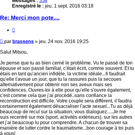
Messages :
358
Enregistré le :
jeu. 1 sept. 2016 03:18
Re: Merci mon pote....
Citer
Message
par
brassens
»
jeu. 24 nov. 2016 19:25
Salut Mitsou,
Je pense que tu as bien cerné le problème. Vu le passé de ton
épouse et son passé familial, c'était écrit, comme souvent. Et tu
étais en tant qu'ancien infidèle, la victime idéale...Il faudrait
qu'elle t'avoue un jour, que tu la rassures puis la secoues
alternativement pour obtenir non ses aveux mais ses
confidences. Ouvres-toi à elle pour qu'elle s'ouvre également,
c'est comme cela que j'ai procédé..sans confiance la
reconstruction est difficile. Votre couple sera différent, il faudra
certainement également désacraliser l'acte sexuel...Tu as déjà
beaucoup de recul sur la situation, vous dialoguez.....Je me
suis recentré sur moi (sport, activités extérieurs), sur les autres
et j'ai beaucoup lu pour comprendre. A chacun de trouver sa
manière de lutter contre le traumatisme...bon courage à toi puis
à vous!