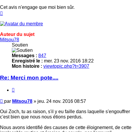
Cet avis n'engage que moi bien sûr.
Haut
Auteur du sujet
Mitsou78
Soutien
Messages :
847
Enregistré le :
mer. 23 nov. 2016 18:22
Mon histoire :
viewtopic.php?t=3907
Re: Merci mon pote....
Citer
Message
par
Mitsou78
»
jeu. 24 nov. 2016 08:57
Oui Zoch, tu as raison, s'il y eu faille dans laquelle s'engouffrer
c'est bien que nous nous étions perdus.
Nous avons identifié des causes de cette éloignement, de cette