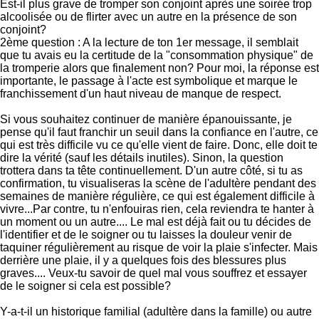
Est-il plus grave de tromper son conjoint après une soirée trop
alcoolisée ou de flirter avec un autre en la présence de son
conjoint?
2ème question : A la lecture de ton 1er message, il semblait
que tu avais eu la certitude de la "consommation physique" de
la tromperie alors que finalement non? Pour moi, la réponse est
importante, le passage à l'acte est symbolique et marque le
franchissement d'un haut niveau de manque de respect.
Si vous souhaitez continuer de manière épanouissante, je
pense qu'il faut franchir un seuil dans la confiance en l'autre, ce
qui est très difficile vu ce qu'elle vient de faire. Donc, elle doit te
dire la vérité (sauf les détails inutiles). Sinon, la question
trottera dans ta tête continuellement. D'un autre côté, si tu as
confirmation, tu visualiseras la scène de l'adultère pendant des
semaines de manière régulière, ce qui est également difficile à
vivre...Par contre, tu n'enfouiras rien, cela reviendra te hanter à
un moment ou un autre.... Le mal est déjà fait ou tu décides de
l'identifier et de le soigner ou tu laisses la douleur venir de
taquiner régulièrement au risque de voir la plaie s'infecter. Mais
derrière une plaie, il y a quelques fois des blessures plus
graves.... Veux-tu savoir de quel mal vous souffrez et essayer
de le soigner si cela est possible?
Y-a-t-il un historique familial (adultère dans la famille) ou autre