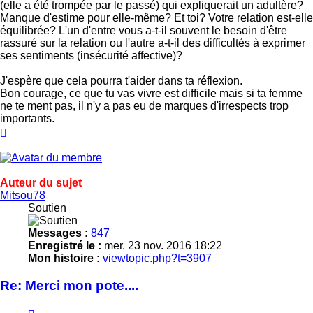
(elle a été trompée par le passé) qui expliquerait un adultère?
Manque d'estime pour elle-même? Et toi? Votre relation est-elle
équilibrée? L'un d'entre vous a-t-il souvent le besoin d'être
rassuré sur la relation ou l'autre a-t-il des difficultés à exprimer
ses sentiments (insécurité affective)?
J'espère que cela pourra t'aider dans ta réflexion.
Bon courage, ce que tu vas vivre est difficile mais si ta femme
ne te ment pas, il n'y a pas eu de marques d'irrespects trop
importants.
Haut
Auteur du sujet
Mitsou78
Soutien
Messages :
847
Enregistré le :
mer. 23 nov. 2016 18:22
Mon histoire :
viewtopic.php?t=3907
Re: Merci mon pote....
Citer