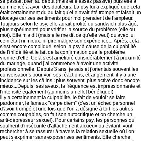
se passait bien au début (mais elle assez passive) puis elle a
commencé à avoir des douleurs. La psy lui a expliqué que cela
était certainement du au fait qu'elle avait été trompé et faisait un
blocage car ses sentiments pour moi prenaient de l'ampleur.
Toujours selon le psy, elle aurait profité du sandwich plus âgé,
plus expérimenté pour vérifier la source du problème (elle ou
moi). Elle m'a dit (mais elle me dit ce qu'elle veut) qu'avec lui
ce n'était ni mieux, ni pire malgré son expérience....Après, cela
s'est encore compliqué, selon la psy à cause de la culpabilité
de l'infidélité et le fait de la confirmation que le problème
vienne d'elle. Cela s'est amélioré considérablement à proximité
du mariage, quand j'ai commencé à avoir une activité
professionnelle. Depuis 3 ans, je sais et j'orientais souvent les
conversations pour voir ses réactions, étrangement, il y a une
incidence sur les câlins : plus souvent, plus active donc encore
mieux...Depuis, ses aveux, la fréquence est impressionnante et
l'intensité également (au moins un effet bénéfique!).
Il y a certainement la culpabilité, le fait de vouloir se faire
pardonner, le fameux "carpe diem" (c'est un échec personnel
d'avoir trompé et une fois que l'on a désigné à tort les autres
comme coupables, on fait son autocritique et on cherche un
anti-dépresseur sexuel). Pour certains psy, les personnes qui
souffrent d'insécurité d'attachement anxieux ou évitant, vont
rechercher à se rassurer à travers la relation sexuelle où l'on
peut s'exprimer sans exposer ses sentiments. Elle cherche