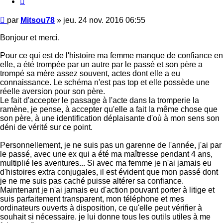
Message
par
Mitsou78
»
jeu. 24 nov. 2016 06:55
Bonjour et merci.
Pour ce qui est de l'histoire ma femme manque de confiance en
elle, a été trompée par un autre par le passé et son père a
trompé sa mère assez souvent, actes dont elle a eu
connaissance. Le schéma n'est pas top et elle possède une
réelle aversion pour son père.
Le fait d'accepter le passage à l'acte dans la tromperie la
ramène, je pense, à accepter qu'elle a fait la même chose que
son père, à une identification déplaisante d'où à mon sens son
déni de vérité sur ce point.
Personnellement, je ne suis pas un garenne de l'année, j'ai par
le passé, avec une ex qui a été ma maîtresse pendant 4 ans,
multiplié les aventures... Si avec ma femme je n'ai jamais eu
d'histoires extra conjugales, il est évident que mon passé dont
je ne me suis pas caché puisse altérer sa confiance.
Maintenant je n'ai jamais eu d'action pouvant porter à litige et
suis parfaitement transparent, mon téléphone et mes
ordinateurs ouverts à disposition, ce qu'elle peut vérifier à
souhait si nécessaire. je lui donne tous les outils utiles à me