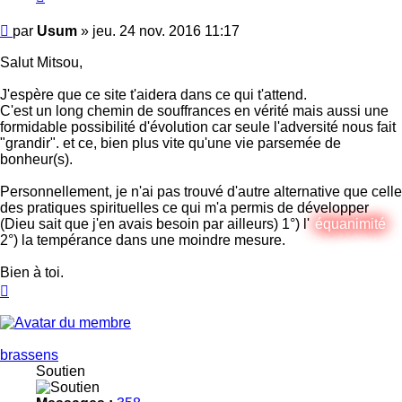
Message
par
Usum
»
jeu. 24 nov. 2016 11:17
Salut Mitsou,
J'espère que ce site t'aidera dans ce qui t'attend.
C'est un long chemin de souffrances en vérité mais aussi une
formidable possibilité d'évolution car seule l'adversité nous fait
"grandir". et ce, bien plus vite qu'une vie parsemée de
bonheur(s).
Personnellement, je n'ai pas trouvé d'autre alternative que celle
des pratiques spirituelles ce qui m'a permis de développer
(Dieu sait que j'en avais besoin par ailleurs) 1°) l'
équanimité
2°) la tempérance dans une moindre mesure.
Bien à toi.
Haut
brassens
Soutien