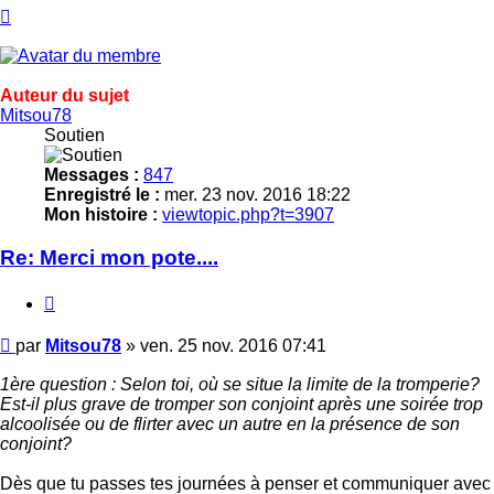
Haut
Auteur du sujet
Mitsou78
Soutien
Messages :
847
Enregistré le :
mer. 23 nov. 2016 18:22
Mon histoire :
viewtopic.php?t=3907
Re: Merci mon pote....
Citer
Message
par
Mitsou78
»
ven. 25 nov. 2016 07:41
1ère question : Selon toi, où se situe la limite de la tromperie?
Est-il plus grave de tromper son conjoint après une soirée trop
alcoolisée ou de flirter avec un autre en la présence de son
conjoint?
Dès que tu passes tes journées à penser et communiquer avec