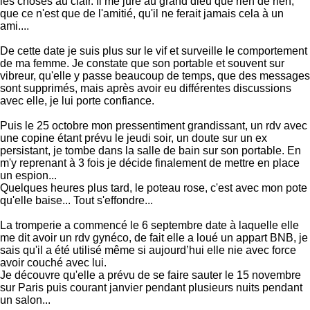
les choses au clair. Il me jure au grand dieu que rien de rien,
que ce n'est que de l'amitié, qu'il ne ferait jamais cela à un
ami....
De cette date je suis plus sur le vif et surveille le comportement
de ma femme. Je constate que son portable et souvent sur
vibreur, qu'elle y passe beaucoup de temps, que des messages
sont supprimés, mais après avoir eu différentes discussions
avec elle, je lui porte confiance.
Puis le 25 octobre mon pressentiment grandissant, un rdv avec
une copine étant prévu le jeudi soir, un doute sur un ex
persistant, je tombe dans la salle de bain sur son portable. En
m'y reprenant à 3 fois je décide finalement de mettre en place
un espion...
Quelques heures plus tard, le poteau rose, c'est avec mon pote
qu'elle baise... Tout s'effondre...
La tromperie a commencé le 6 septembre date à laquelle elle
me dit avoir un rdv gynéco, de fait elle a loué un appart BNB, je
sais qu'il a été utilisé même si aujourd’hui elle nie avec force
avoir couché avec lui.
Je découvre qu'elle a prévu de se faire sauter le 15 novembre
sur Paris puis courant janvier pendant plusieurs nuits pendant
un salon...