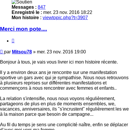
Messages :
847
Enregistré le :
mer. 23 nov. 2016 18:22
Mon histoire :
viewtopic.php?t=3907
Merci mon pote....
Citer
Message
par
Mitsou78
»
mer. 23 nov. 2016 19:00
Bonjour à tous, je vais vous livrer ici mon histoire récente.
Il y a environ deux ans je rencontre sur une manifestation
sportive un gars avec qui je sympathise. Nous nous retrouvons
à plusieurs reprises sur différentes manifestations et
commençons à nous rencontrer avec femmes et enfants..
La relation s'intensifie, nous nous voyons régulièrement,
partageons de plus en plus de moments ensembles, we,
vacances, anniversaires, ils "s'incrustent" régulièrement les we
à la maison parce que besoin de campagne...
Au fil du temps je sens une complicité naître, enfin se déplacer
d'avec moi vers ma femme.