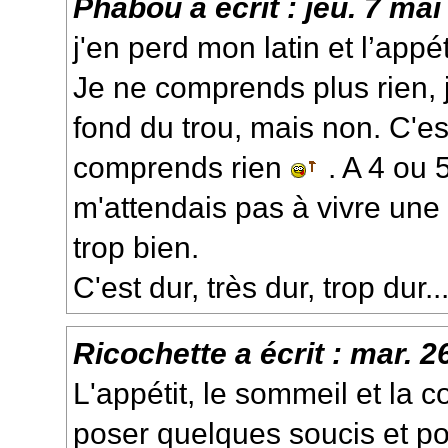
Phabou
a écrit :
jeu. 7 mai
j'en perd mon latin et l’appét
Je ne comprends plus rien, 
fond du trou, mais non. C'es
comprends rien
. A 4 ou 5
m'attendais pas à vivre une t
trop bien.
C'est dur, très dur, trop dur...
Ricochette
a écrit :
mar. 2
L'appétit, le sommeil et la c
poser quelques soucis et po