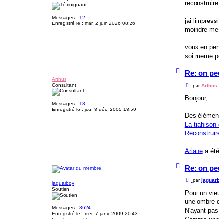
reconstruire
a
g
e
Messages :
12
jai limpress
Enregistré le :
mar. 2 juin 2026 08:26
moindre mes
vous en pens
soi meme pou
H
Re: on pe
a
Arthus
u
Consultant
M
par
Arthus
t
e
s
Bonjour,
s
Messages :
13
a
Enregistré le :
jeu. 8 déc. 2005 18:59
g
Des élémen
e
La trahison 
Reconstruire
Ariane
a été
H
Re: on pe
a
u
M
par
jaguar
t
jaguarboy
e
Soutien
s
Pour un vieu
s
une ombre de
a
Messages :
3624
g
N'ayant pas 
Enregistré le :
mer. 7 janv. 2009 20:43
e