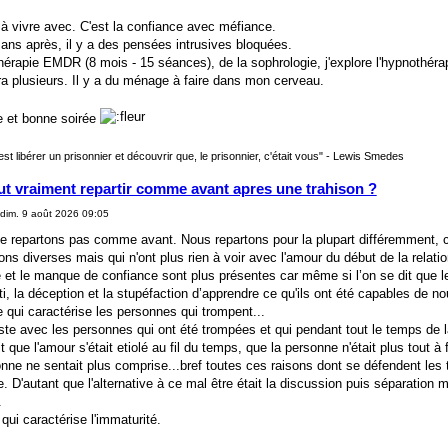
à vivre avec. C'est la confiance avec méfiance.
ans après, il y a des pensées intrusives bloquées.
hérapie EMDR (8 mois - 15 séances), de la sophrologie, j'explore l'hypnothéra
ra plusieurs. Il y a du ménage à faire dans mon cerveau.
 et bonne soirée
est libérer un prisonnier et découvrir que, le prisonnier, c'était vous" - Lewis Smedes
ut vraiment repartir comme avant apres une trahison ?
dim. 9 août 2026 09:05
e repartons pas comme avant. Nous repartons pour la plupart différemment, c
ons diverses mais qui n'ont plus rien à voir avec l'amour du début de la relati
et le manque de confiance sont plus présentes car même si l’on se dit que le 
ti, la déception et la stupéfaction d’apprendre ce qu'ils ont été capables de nou
 qui caractérise les personnes qui trompent...
te avec les personnes qui ont été trompées et qui pendant tout le temps de la
it que l'amour s'était etiolé au fil du temps, que la personne n'était plus tout à
nne ne sentait plus comprise...bref toutes ces raisons dont se défendent les t
D'autant que l'alternative à ce mal être était la discussion puis séparation m
.
 qui caractérise l'immaturité.