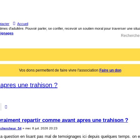
tacter
Accueil
times d'adultère. Pouvoir parler, se confier, recevoir un soutien moral pour traverser une sit
ignages
Vos dons permettent de faire vivre l'association
Faire un don
apres une trahison ?
Rechercher
Recherche avancée
vraiment repartir comme avant apres une trahison ?
_chercheur_54
»
mer. 8 juil. 2026 20:23
la question en lisant pas mal de temoignages ici depuis quelques temps. on e