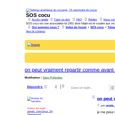
SOS cocu
Accès rapide
Faire un don
FAQ
Règles
Nous con
SOS cocu est une association loi 1901 dont l'objet est le soutien aux vic
Qui sommes nous ?
Index du forum
SOS cocu
Témo
Vers le contenu
on peut vraiment repartir comme avant 
Modérateur :
Sans Prétention
Répondre
H
on peut 
a
u
t
M
par
rapide
Auteur du sujet
e
rapide_chercheur_54
s
je me pose 
Témoignant
s