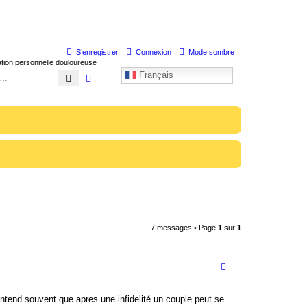
S’enregistrer
Connexion
Mode sombre
uation personnelle douloureuse
Français
Rechercher
Recherche avancée
7 messages • Page
1
sur
1
ntend souvent que apres une infidelité un couple peut se