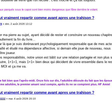
uteille de verre que l'on recolle : c'est moche et ça fuit toujours.
x parqués sous le capot sont bien moins dangereux que l'âne derrière le volant.
ut vraiment repartir comme avant apres une trahison ?
78
»
dim. 2 août 2026 13:12
r ma pierre au sujet, ayant décidé de rester et construire un nouveau chapitre
ullement la fin du livre...
r là que je suis dorénavant psychologiquement responsable que de mes actes, je
ravaillé et éludé ma dépendance affective, si demain elle joue de nouveau, nous
être joueur.
 responsabilités, notre union est bâtit sur une relation partagée et non plus s
'autre, 1+1=1, mais 1+1= bien deux qui décident de vivre ensemble dans le res
is MOI et ça me va.
 fait bien que l'après-midi. Onze fois sur dix, l'adultère découle du fait que les épou
me adultère, le premier amant seul compte, après ils ne se comptent plus. HF Amiel
ut vraiment repartir comme avant apres une trahison ?
0222
»
mar. 4 août 2026 20:10