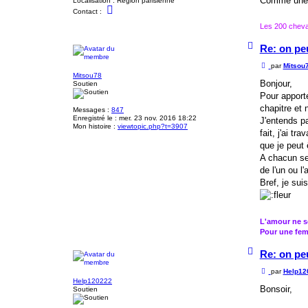
Comme une bo
Localisation :
Région parisienne
C
Contact :
o
n
Les 200 chevau
t
a
H
Re: on pe
c
a
t
u
M
par
Mitsou
e
t
e
r
Mitsou78
s
Bonjour,
j
Soutien
s
a
Pour apporte
a
g
g
chapitre et n
u
Messages :
847
e
a
Enregistré le :
mer. 23 nov. 2016 18:22
J'entends pa
r
Mon histoire :
viewtopic.php?t=3907
fait, j'ai t
b
o
que je peut 
y
A chacun ses
de l'un ou l
Bref, je su
L'amour ne se
Pour une fem
H
Re: on pe
a
u
M
par
Help12
t
e
Help120222
s
Bonsoir,
Soutien
s
a