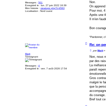
g
Non.
Messages :
501
e
Enregistré le :
lun. 27 juin 2022 16:39
On apprend 
Mon histoire :
viewtopic.php?t=4563
Pour moi, 4 
Localisation :
Nord ouest
Après une t
Il m'en faud
Bon courage
"Pardonner, c'
H
Re: on pe
a
u
M
par
Marit
»
t
e
Marit
s
Non, nous n
Témoignant
s
par des rais
a
g
La méfiance 
Messages :
4
e
Enregistré le :
ven. 7 août 2026 17:54
paraît repen
émotionnelle
Gros contras
malgré le fa
que la perso
accompagne. 
du courage.
Bref tout ce