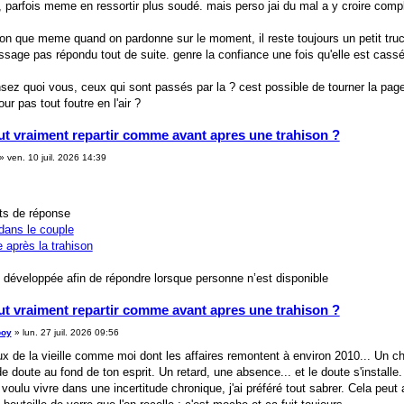
, parfois meme en ressortir plus soudé. mais perso jai du mal a y croire com
ion que meme quand on pardonne sur le moment, il reste toujours un petit tru
sage pas répondu tout de suite. genre la confiance une fois qu'elle est cassé
ez quoi vous, ceux qui sont passés par la ? cest possible de tourner la page
r pas tout foutre en l'air ?
ut vraiment repartir comme avant apres une trahison ?
»
ven. 10 juil. 2026 14:39
ts de réponse
dans le couple
 après la trahison
 développée afin de répondre lorsque personne n’est disponible
ut vraiment repartir comme avant apres une trahison ?
boy
»
lun. 27 juil. 2026 09:56
x de la vieille comme moi dont les affaires remontent à environ 2010... Un c
 doute au fond de ton esprit. Un retard, une absence... et le doute s'installe.
voulu vivre dans une incertitude chronique, j'ai préféré tout sabrer. Cela peu