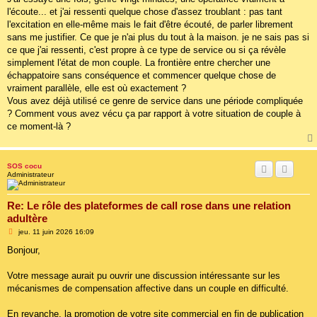
l'écoute... et j'ai ressenti quelque chose d'assez troublant : pas tant
l'excitation en elle-même mais le fait d'être écouté, de parler librement
sans me justifier. Ce que je n'ai plus du tout à la maison. je ne sais pas si
ce que j'ai ressenti, c'est propre à ce type de service ou si ça révèle
simplement l'état de mon couple. La frontière entre chercher une
échappatoire sans conséquence et commencer quelque chose de
vraiment parallèle, elle est où exactement ?
Vous avez déjà utilisé ce genre de service dans une période compliquée
? Comment vous avez vécu ça par rapport à votre situation de couple à
ce moment-là ?
SOS cocu
Administrateur
Re: Le rôle des plateformes de call rose dans une relation
adultère
M
jeu. 11 juin 2026 16:09
e
s
Bonjour,
s
a
g
Votre message aurait pu ouvrir une discussion intéressante sur les
e
mécanismes de compensation affective dans un couple en difficulté.
En revanche, la promotion de votre site commercial en fin de publication