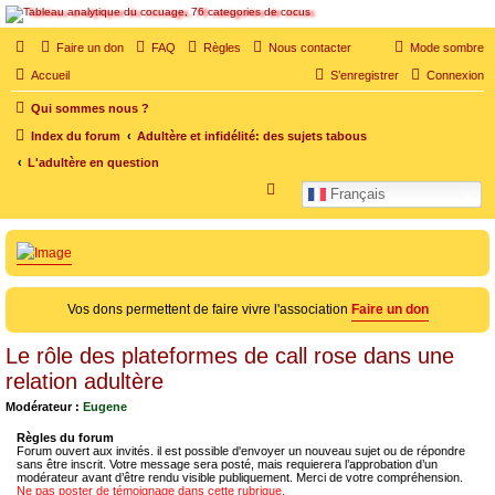
SOS cocu
Faire un don
FAQ
Règles
Nous contacter
Mode sombre
SOS cocu est une association loi 1901 dont l'objet est le soutien aux victimes d'adultère.
Accueil
S’enregistrer
Connexion
Pouvoir parler, se confier, recevoir un soutien moral pour traverser une situation
personnelle douloureuse
Qui sommes nous ?
Index du forum
Adultère et infidélité: des sujets tabous
L'adultère en question
R
Français
e
c
h
e
Vos dons permettent de faire vivre l'association
Faire un don
r
c
Le rôle des plateformes de call rose dans une
h
relation adultère
e
Modérateur :
Eugene
r
Règles du forum
Forum ouvert aux invités. il est possible d'envoyer un nouveau sujet ou de répondre
sans être inscrit. Votre message sera posté, mais requierera l’approbation d’un
modérateur avant d’être rendu visible publiquement. Merci de votre compréhension.
Ne pas poster de témoignage dans cette rubrique.