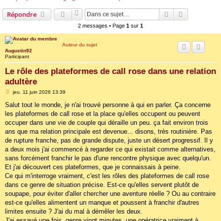
Rechercher
Recherche 
Répondre
2 messages • Page
1
sur
1
Auteur du sujet
Augustin92
Participant
Le rôle des plateformes de call rose dans une relation
adultère
M
jeu. 11 juin 2026 13:39
e
s
Salut tout le monde, je n'ai trouvé personne à qui en parler. Ça concerne
s
les plateformes de call rose et la place qu'elles occupent ou peuvent
a
g
occuper dans une vie de couple qui déraille un peu. ça fait environ trois
e
ans que ma relation principale est devenue... disons, très routinière. Pas
de rupture franche, pas de grande dispute, juste un désert progressif. Il y
a deux mois j'ai commencé à regarder ce qui existait comme alternatives,
sans forcément franchir le pas d'une rencontre physique avec quelqu'un.
Et j'ai découvert ces plateformes, que je connaissais à peine.
Ce qui m'interroge vraiment, c'est les rôles des plateformes de call rose
dans ce genre de situation précise. Est-ce qu'elles servent plutôt de
soupape, pour éviter d'aller chercher une aventure réelle ? Ou au contraire
est-ce qu'elles alimentent un manque et poussent à franchir d'autres
limites ensuite ? J'ai du mal à démêler les deux.
J'ai essayé une fois, genre vingt minutes, une opératrice vraiment à