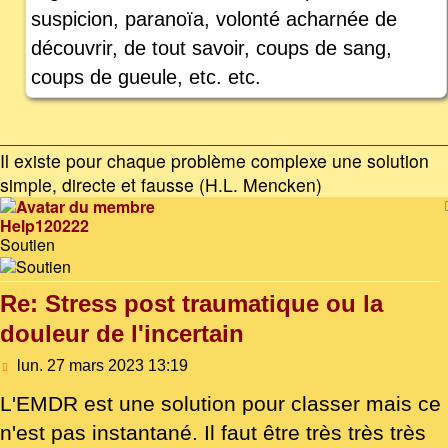
suspicion, paranoïa, volonté acharnée de
découvrir, de tout savoir, coups de sang,
coups de gueule, etc. etc.
Il existe pour chaque problème complexe une solution
simple, directe et fausse (H.L. Mencken)
Help120222
Soutien
Re: Stress post traumatique ou la
douleur de l'incertain
Message
lun. 27 mars 2023 13:19
L'EMDR est une solution pour classer mais ce
n'est pas instantané. Il faut être très très très