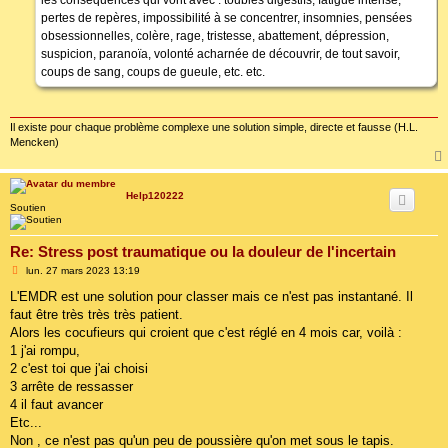
pertes de repères, impossibilité à se concentrer, insomnies, pensées
obsessionnelles, colère, rage, tristesse, abattement, dépression,
suspicion, paranoïa, volonté acharnée de découvrir, de tout savoir,
coups de sang, coups de gueule, etc. etc.
Il existe pour chaque problème complexe une solution simple, directe et fausse (H.L.
Mencken)
Help120222
Soutien
Re: Stress post traumatique ou la douleur de l'incertain
M
lun. 27 mars 2023 13:19
e
s
L'EMDR est une solution pour classer mais ce n'est pas instantané. Il
s
faut être très très très patient.
a
g
Alors les cocufieurs qui croient que c'est réglé en 4 mois car, voilà :
e
1 j'ai rompu,
2 c'est toi que j'ai choisi
3 arrête de ressasser
4 il faut avancer
Etc...
Non , ce n'est pas qu'un peu de poussière qu'on met sous le tapis.