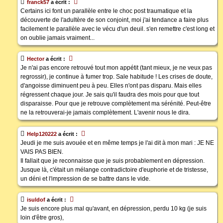
franck57
a écrit :
Certains ici font un parallèle entre le choc post traumatique et la
découverte de l'adultère de son conjoint, moi j'ai tendance a faire plus
facilement le parallèle avec le vécu d'un deuil. s'en remettre c'est long et
on oublie jamais vraiment...
Hector
a écrit :
Je n'ai pas encore retrouvé tout mon appétit (tant mieux, je ne veux pas
regrossir), je continue à fumer trop. Sale habitude ! Les crises de doute,
d'angoisse diminuent peu à peu. Elles n'ont pas disparu. Mais elles
régressent chaque jour. Je sais qu'il faudra des mois pour que tout
disparaisse. Pour que je retrouve complètement ma sérénité. Peut-être
ne la retrouverai-je jamais complètement. L'avenir nous le dira.
Help120222
a écrit :
Jeudi je me suis avouée et en même temps je l'ai dit à mon mari : JE NE
VAIS PAS BIEN.
Il fallait que je reconnaisse que je suis probablement en dépression.
Jusque là, c'était un mélange contradictoire d'euphorie et de tristesse,
un déni et l'impression de se battre dans le vide.
isuldof
a écrit :
Je suis encore plus mal qu'avant, en dépression, perdu 10 kg (je suis
loin d'être gros),