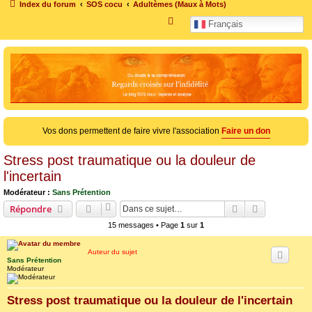
Index du forum
SOS cocu
Adultèmes (Maux à Mots)
R
Français
e
c
h
e
r
c
Vos dons permettent de faire vivre l'association
Faire un don
h
e
Stress post traumatique ou la douleur de
r
l'incertain
Modérateur :
Sans Prétention
Rechercher
Recherche 
Répondre
15 messages • Page
1
sur
1
Auteur du sujet
Sans Prétention
Modérateur
Stress post traumatique ou la douleur de l'incertain