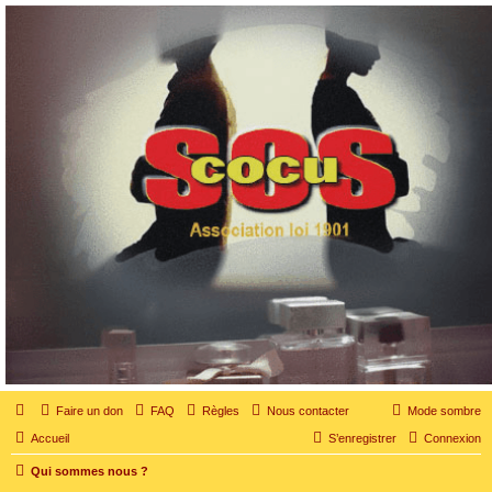
SOS cocu
SOS cocu est une association loi 1901 dont l'objet est le soutien aux victimes d'adultère.
Pouvoir parler, se confier, recevoir un soutien moral pour traverser une situation
personnelle douloureuse
Faire un don
FAQ
Règles
Nous contacter
Mode sombre
Accueil
S’enregistrer
Connexion
Qui sommes nous ?