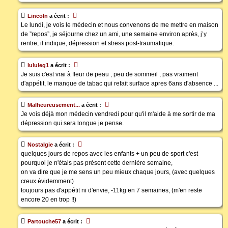
Lincoln
a écrit :
Le lundi, je vois le médecin et nous convenons de me mettre en maison
de ”repos”, je séjourne chez un ami, une semaine environ après, j’y
rentre, il indique, dépression et stress post-traumatique.
lululeg1
a écrit :
Je suis c'est vrai à fleur de peau , peu de sommeil , pas vraiment
d'appétit, le manque de tabac qui refait surface apres 6ans d'absence ...
Malheureusement...
a écrit :
Je vois déjà mon médecin vendredi pour qu'il m'aide à me sortir de ma
dépression qui sera longue je pense.
Nostalgie
a écrit :
quelques jours de repos avec les enfants + un peu de sport c'est
pourquoi je n'étais pas présent cette dernière semaine,
on va dire que je me sens un peu mieux chaque jours, (avec quelques
creux évidemment)
toujours pas d'appétit ni d'envie, -11kg en 7 semaines, (m'en reste
encore 20 en trop !!)
Partouche57
a écrit :