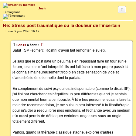
Josh
Témoignant
Re: Stress post traumatique ou la douleur de l'incertain
M
mar. 9 juin 2026 16:19
e
s
s
SebTs
a écrit :
a
g
Salut TSM (et merci Roshni d'avoir fait remonter le sujet),
e
Je sais que le post date un peu, mais en repassant faire un tour sur le
forum, tes mots m'ont interpellé. Ils ont fait écho à mon propre passé ici :
je connais malheureusement trop bien cette sensation de vide et
d'anesthésie émotionnelle dont tu parlais.
En complément du suivi psy qui est indispensable (comme le disait SP),
j'ai fini par chercher des béquilles un peu différentes quand je sentais
que mon mental tournait en boucle. À titre très personnel et sans faire la
moindre recommandaion, je me suis un peu intéressé à la lithothérapie
pour m'aider à rééquilibrer mes émotions, et l'échange avec un médium
m'a aussi permis de débloquer certaines angoisses sous un angle
totalement différent.
Parfois, quand la thérapie classique stagne, explorer d'autres