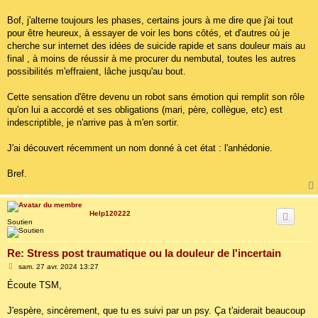
Bof, j'alterne toujours les phases, certains jours à me dire que j'ai tout
pour être heureux, à essayer de voir les bons côtés, et d'autres où je
cherche sur internet des idées de suicide rapide et sans douleur mais au
final , à moins de réussir à me procurer du nembutal, toutes les autres
possibilités m'effraient, lâche jusqu'au bout.
Cette sensation d'être devenu un robot sans émotion qui remplit son rôle
qu'on lui a accordé et ses obligations (mari, père, collègue, etc) est
indescriptible, je n'arrive pas à m'en sortir.
J'ai découvert récemment un nom donné à cet état : l'anhédonie.
Bref.
Help120222
Soutien
Re: Stress post traumatique ou la douleur de l'incertain
M
sam. 27 avr. 2024 13:27
e
s
Écoute TSM,
s
a
g
J'espère, sincèrement, que tu es suivi par un psy. Ça t'aiderait beaucoup
e