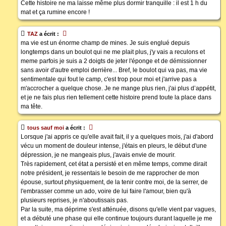
Cette histoire ne ma laisse même plus dormir tranquille : il est 1 h du
mat et ça rumine encore !
TAZ
a écrit :
ma vie est un énorme champ de mines. Je suis englué depuis
longtemps dans un boulot qui ne me plait plus, j'y vais a reculons et
meme parfois je suis a 2 doigts de jeter l'éponge et de démissionner
sans avoir d'autre emploi derrière... Bref, le boulot qui va pas, ma vie
sentimentale qui fout le camp, c'est trop pour moi et j'arrive pas a
m'accrocher a quelque chose. Je ne mange plus rien, j'ai plus d’appétit,
et je ne fais plus rien tellement cette histoire prend toute la place dans
ma tête.
tous sauf moi
a écrit :
Lorsque j'ai appris ce qu'elle avait fait, il y a quelques mois, j'ai d'abord
vécu un moment de douleur intense, j'étais en pleurs, le début d'une
dépression, je ne mangeais plus, j'avais envie de mourir.
Très rapidement, cet état a persisté et en même temps, comme dirait
notre président, je ressentais le besoin de me rapprocher de mon
épouse, surtout physiquement, de la tenir contre moi, de la serrer, de
l'embrasser comme un ado, voire de lui faire l'amour, bien qu'à
plusieurs reprises, je n'aboutissais pas.
Par la suite, ma déprime s'est atténuée, disons qu'elle vient par vagues,
et a débuté une phase qui elle continue toujours durant laquelle je me