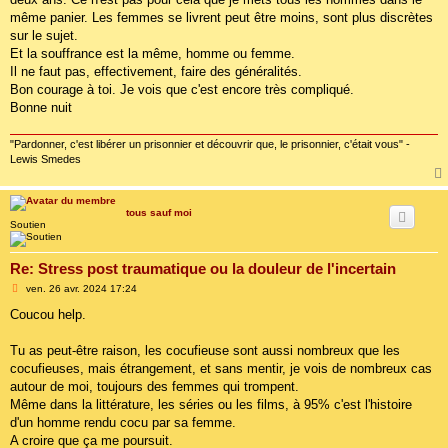
même panier. Les femmes se livrent peut être moins, sont plus discrètes
sur le sujet.
Et la souffrance est la même, homme ou femme.
Il ne faut pas, effectivement, faire des généralités.
Bon courage à toi. Je vois que c'est encore très compliqué.
Bonne nuit
"Pardonner, c'est libérer un prisonnier et découvrir que, le prisonnier, c'était vous" -
Lewis Smedes
tous sauf moi
Soutien
Re: Stress post traumatique ou la douleur de l'incertain
M
ven. 26 avr. 2024 17:24
e
s
Coucou help.
s
a
g
Tu as peut-être raison, les cocufieuse sont aussi nombreux que les
e
cocufieuses, mais étrangement, et sans mentir, je vois de nombreux cas
autour de moi, toujours des femmes qui trompent.
Même dans la littérature, les séries ou les films, à 95% c'est l'histoire
d'un homme rendu cocu par sa femme.
A croire que ça me poursuit.