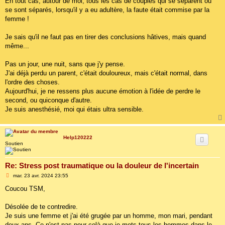
En tout cas, autour de moi, tous les cas de couples qui se séparent ou
se sont séparés, lorsqu'il y a eu adultère, la faute était commise par la
femme !
Je sais qu'il ne faut pas en tirer des conclusions hâtives, mais quand
même...
Pas un jour, une nuit, sans que j'y pense.
J'ai déjà perdu un parent, c'était douloureux, mais c'était normal, dans
l'ordre des choses.
Aujourd'hui, je ne ressens plus aucune émotion à l'idée de perdre le
second, ou quiconque d'autre.
Je suis anesthésié, moi qui étais ultra sensible.
Help120222
Soutien
Re: Stress post traumatique ou la douleur de l'incertain
M
mar. 23 avr. 2024 23:55
e
s
Coucou TSM,
s
a
g
Désolée de te contredire.
e
Je suis une femme et j'ai été grugée par un homme, mon mari, pendant
deux ans. Ce n'est pas pour celà que je mets tous les hommes dans le