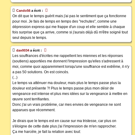
Cando56
a écrit :
On dit que le temps guérit mais j'ai pas le sentiment que ça fonctionne
pour moi. Je fais de temps en temps des "rechutes", comme une
dépression express qui me frappe d'un coup et elle semble à chaque
fois surprise que ça arrive, comme si j'aurais déjà dû m'être soigné tout
seul depuis le temps.
dav0034
a écrit :
Les souffrances d'écrites me rappellent les miennes et les réponses
(soutiens) apportées me donnent l'impression qu'elles s'adressent à
moi, comme quoi apparemment lorsqu'une souffrance est extrême, il n'y
a pas 50 solutions. On est coincés.
(...)
Le temps va atténuer ma douleur, mais plus le temps passe plus la
douleur est présente ?! Plus le temps passe plus mon désir de
vengeance est intense et plus mes idées sur la vengeance à mettre en
œuvre sont terrifiantes.
Donc j'ai un vrais problème, car mes envies de vengeance ne sont
apparues que récemment.
Je dirais que le temps est en cause sur ma tristesse, car plus on
s'éloigne de cette date plus j'ai l'impression de m'en rapprocher.
Ça me harcèle, je fait la relation avec tout: