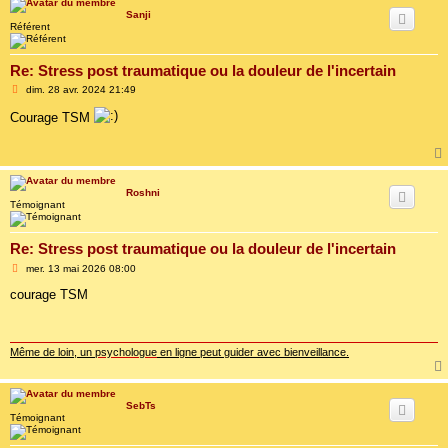
Sanji
Référent
Re: Stress post traumatique ou la douleur de l'incertain
M
dim. 28 avr. 2024 21:49
e
s
Courage TSM
s
a
g
e
Roshni
Témoignant
Re: Stress post traumatique ou la douleur de l'incertain
M
mer. 13 mai 2026 08:00
e
s
courage TSM
s
a
g
e
Même de loin, un
psychologue
en ligne peut guider avec bienveillance.
SebTs
Témoignant