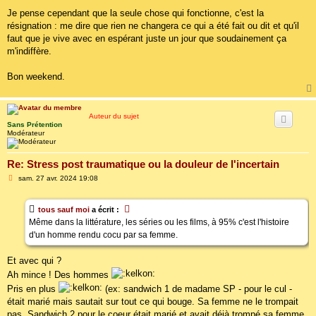
Je pense cependant que la seule chose qui fonctionne, c'est la
résignation : me dire que rien ne changera ce qui a été fait ou dit et qu'il
faut que je vive avec en espérant juste un jour que soudainement ça
m'indiffère.
Bon weekend.
Auteur du sujet
Sans Prétention
Modérateur
Re: Stress post traumatique ou la douleur de l'incertain
M
sam. 27 avr. 2024 19:08
e
s
s
tous sauf moi
a écrit :
a
g
Même dans la littérature, les séries ou les films, à 95% c'est l'histoire
e
d'un homme rendu cocu par sa femme.
Et avec qui ?
Ah mince ! Des hommes
Pris en plus
(ex: sandwich 1 de madame SP - pour le cul -
était marié mais sautait sur tout ce qui bouge. Sa femme ne le trompait
pas. Sandwich 2 pour le coeur était marié et avait déjà trompé sa femme