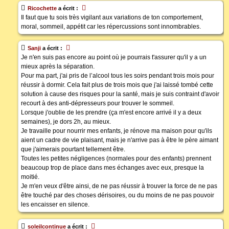
Ricochette
a écrit :
Il faut que tu sois très vigilant aux variations de ton comportement,
moral, sommeil, appétit car les répercussions sont innombrables.
Sanji
a écrit :
Je n'en suis pas encore au point où je pourrais t'assurer qu'il y a un
mieux après la séparation.
Pour ma part, j'ai pris de l’alcool tous les soirs pendant trois mois pour
réussir à dormir. Cela fait plus de trois mois que j'ai laissé tombé cette
solution à cause des risques pour la santé, mais je suis contraint d'avoir
recourt à des anti-dépresseurs pour trouver le sommeil.
Lorsque j'oublie de les prendre (ça m'est encore arrivé il y a deux
semaines), je dors 2h, au mieux.
Je travaille pour nourrir mes enfants, je rénove ma maison pour qu'ils
aient un cadre de vie plaisant, mais je n'arrive pas à être le père aimant
que j'aimerais pourtant tellement être.
Toutes les petites négligences (normales pour des enfants) prennent
beaucoup trop de place dans mes échanges avec eux, presque la
moitié.
Je m'en veux d'être ainsi, de ne pas réussir à trouver la force de ne pas
être touché par des choses dérisoires, ou du moins de ne pas pouvoir
les encaisser en silence.
soleilcontinue
a écrit :