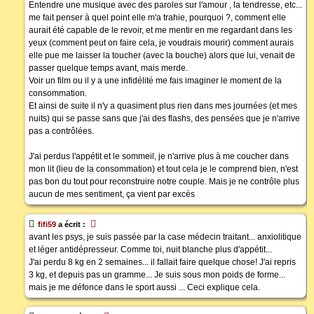
Entendre une musique avec des paroles sur l'amour , la tendresse, etc...
me fait penser à quel point elle m'a trahie, pourquoi ?, comment elle
aurait été capable de le revoir, et me mentir en me regardant dans les
yeux (comment peut on faire cela, je voudrais mourir) comment aurais
elle pue me laisser la toucher (avec la bouche) alors que lui, venait de
passer quelque temps avant, mais merde.
Voir un film ou il y a une infidélité me fais imaginer le moment de la
consommation.
Et ainsi de suite il n'y a quasiment plus rien dans mes journées (et mes
nuits) qui se passe sans que j'ai des flashs, des pensées que je n'arrive
pas a contrôlées.
J'ai perdus l'appétit et le sommeil, je n'arrive plus à me coucher dans
mon lit (lieu de la consommation) et tout cela je le comprend bien, n'est
pas bon du tout pour reconstruire notre couple. Mais je ne contrôle plus
aucun de mes sentiment, ça vient par excès
fifi59
a écrit :
avant les psys, je suis passée par la case médecin traitant... anxiolitique
et léger antidépresseur. Comme toi, nuit blanche plus d'appétit...
J'ai perdu 8 kg en 2 semaines... il fallait faire quelque chose! J'ai repris
3 kg, et depuis pas un gramme... Je suis sous mon poids de forme...
mais je me défonce dans le sport aussi ... Ceci explique cela.