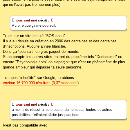
qui ne l'avait pas trompé non plus).
tous sauf moi
a écrit :
A croire que ça
me
poursuit.
Tu es sur un site intitulé "SOS cocu".
Il y a eu depuis sa création en 2006 des centaines et des centaines
d'inscriptions. Aucune année blanche.
Donc ça "poursuit" un gros paquet de monde.
Si on compte les autres sites traitant du problème tels "Doctissimo" ou
encore "Psychologie.com" on s'aperçoit que c'est un phénomène de plus
grande ampleur qui dépasse ta seule personne.
Tu tapes "infidélité" sur Google, tu obtiens
environ 16.700.000 résultats (0,37 secondes
)
tous sauf moi
a écrit :
à moins de réussir à me procurer du nembutal, toutes les autres
possibilités m'effraient, lâche jusqu'au bout.
N'est pas compatible avec :