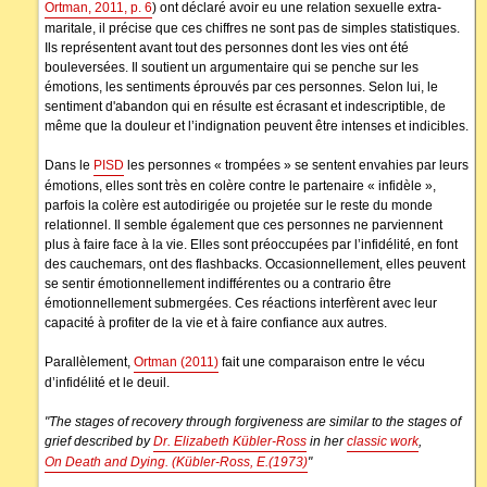
Ortman, 2011, p. 6
) ont déclaré avoir eu une relation sexuelle extra-
maritale, il précise que ces chiffres ne sont pas de simples statistiques.
Ils représentent avant tout des personnes dont les vies ont été
bouleversées. Il soutient un argumentaire qui se penche sur les
émotions, les sentiments éprouvés par ces personnes. Selon lui, le
sentiment d'abandon qui en résulte est écrasant et indescriptible, de
même que la douleur et l’indignation peuvent être intenses et indicibles.
Dans le
PISD
les personnes « trompées » se sentent envahies par leurs
émotions, elles sont très en colère contre le partenaire « infidèle »,
parfois la colère est autodirigée ou projetée sur le reste du monde
relationnel. Il semble également que ces personnes ne parviennent
plus à faire face à la vie. Elles sont préoccupées par l’infidélité, en font
des cauchemars, ont des flashbacks. Occasionnellement, elles peuvent
se sentir émotionnellement indifférentes ou a contrario être
émotionnellement submergées. Ces réactions interfèrent avec leur
capacité à profiter de la vie et à faire confiance aux autres.
Parallèlement,
Ortman (2011)
fait une comparaison entre le vécu
d’infidélité et le deuil.
"The stages of recovery through forgiveness are similar to the stages of
grief described by
Dr. Elizabeth Kübler-Ross
in her
classic work
,
On Death and Dying. (Kübler-Ross, E.(1973)
"