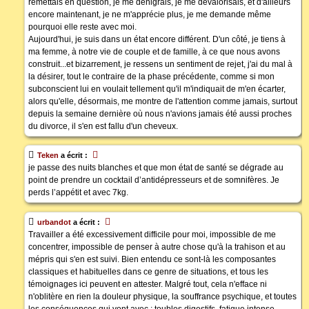
remettais en question, je me dénigrais, je me dévalorisais, et d'ailleurs
encore maintenant, je ne m'apprécie plus, je me demande même
pourquoi elle reste avec moi.
Aujourd'hui, je suis dans un état encore différent. D'un côté, je tiens à
ma femme, à notre vie de couple et de famille, à ce que nous avons
construit...et bizarrement, je ressens un sentiment de rejet, j'ai du mal à
la désirer, tout le contraire de la phase précédente, comme si mon
subconscient lui en voulait tellement qu'il m'indiquait de m'en écarter,
alors qu'elle, désormais, me montre de l'attention comme jamais, surtout
depuis la semaine dernière où nous n'avions jamais été aussi proches
du divorce, il s'en est fallu d'un cheveux.
Teken
a écrit :
je passe des nuits blanches et que mon état de santé se dégrade au
point de prendre un cocktail d’antidépresseurs et de somnifères. Je
perds l’appétit et avec 7kg.
urbandot
a écrit :
Travailler a été excessivement difficile pour moi, impossible de me
concentrer, impossible de penser à autre chose qu'à la trahison et au
mépris qui s'en est suivi. Bien entendu ce sont-là les composantes
classiques et habituelles dans ce genre de situations, et tous les
témoignages ici peuvent en attester. Malgré tout, cela n'efface ni
n'oblitère en rien la douleur physique, la souffrance psychique, et toutes
les conséquences qui vont avec : toubles digestifs, fatigue intense,