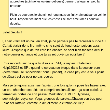
approches (spirituelles ou énergétiques) permet d'alléger un peu la
pression.
Plein de courage, le chemin est long mais on finit vraiment par en voir le
bout. J'espère vraiment que les choses se sont améliorées pour toi
depuis...
Salut SebTs !
Ça fait vraiment un bail en effet, je ne pensais pas te recroiser sur ce fil !
Ça fait plaisir de te lire, même si le sujet de fond reste toujours aussi
lourd. J'espère que de ton côté les choses se sont bien tassées depuis
notre dernier échange et que tu as retrouvé ton équilibre ?
Pour rebondir sur ce que tu disais à TSM, je rejoins totalement
Help120222 et SP : quand le cerveau se bloque dans la douleur pure
(cette fameuse "anhédonie" dont il parlait), la case psy est le seul point
de départ solide pour ne pas couler.
Mais je te rejoins aussi sur l'après : une fois qu'on a posé les bases avec
un pro, chercher des clés de compréhension ailleurs, ça aide parfois à
fermer les portes de son passé. Méditation, EMDR, Hypnose,
sophrologie, voyance, Yoga, groupes de parole...Chacun son truc pour
"classer l'affaire" comme le dit joliment la citation de Help.