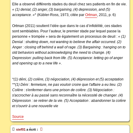
Elle a observé différents stades du deuil chez ses patients en fin de vie.
« (1) denial, (2) anger, (3) bargaining, (4) depression, and (5)
acceptance. »
* (Kübler-Ross, 1973, citée par
Ortman
, 2011, p. 6)
Ortman (2011) soutient l’idée que dans le cas d’infidélité, ces stades
sont semblables. Pour l’auteur, le premier stade par lequel passe la
personne « trompée » sera de également un processus de deuil :
« (1)
Denial : shutting down, not wanting to believe the affair occurred. (2)
Anger : closing off behind a wall of rage. (3) Bargaining : hanging on to
old behaviors without acknowledging the need to change. (4)
Depression: pulling back from life. (5) Acceptance: letting go of anger
and opening up to a new life »
.
*(1) déni, (2) colère, (3) négociation, (4) dépression et (5) acceptation
**(1) Déni : fermeture, ne pas vouloir croire que l'affaire a eu lieu. (2)
Colère : s'enfermer dans une prison de colère. (3) Négociation :
s'accrocher à au passé sans reconnaître la nécessité de changer. (4)
Dépression : se retirer de la vie. (5) Acceptation : abandonner la colère
et s'ouvrir à une nouvelle vie
Source
stef01
a écrit :