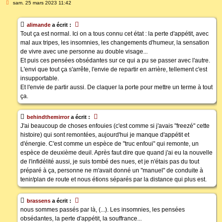
M
sam. 25 mars 2023 11:42
e
s
s
alimande
a écrit :
a
g
Tout ça est normal. Ici on a tous connu cet état : la perte d'appétit, avec
e
mal aux tripes, les insomnies, les changements d'humeur, la sensation
de vivre avec une personne au double visage...
Et puis ces pensées obsédantes sur ce qui a pu se passer avec l'autre.
L'envi que tout ça s'arrête, l'envie de repartir en arrière, tellement c'est
insupportable.
Et l'envie de partir aussi. De claquer la porte pour mettre un terme à tout
ça.
behindthemirror
a écrit :
J'ai beaucoup de choses enfouies (c'est comme si j'avais "freezé" cette
histoire) qui sont remontées, aujourd'hui je manque d'appétit et
d'énergie. C'est comme un espèce de "truc enfoui" qui remonte, un
espèce de deuxième deuil. Après faut dire que quand j'ai eu la nouvelle
de l'infidélité aussi, je suis tombé des nues, et je n'étais pas du tout
préparé à ça, personne ne m'avait donné un "manuel" de conduite à
tenir/plan de route et nous étions séparés par la distance qui plus est.
brassens
a écrit :
nous sommes passés par là, (...). Les insomnies, les pensées
obsédantes, la perte d'appétit, la souffrance...