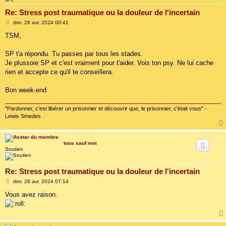
Re: Stress post traumatique ou la douleur de l'incertain
M
dim. 28 avr. 2024 00:41
e
s
TSM,
s
a
g
SP t'a répondu. Tu passes par tous les stades.
e
Je plussoie SP et c'est vraiment pour t'aider. Vois ton psy. Ne lui cache
rien et accepte ce qu'il te conseillera.
Bon week-end
"Pardonner, c'est libérer un prisonnier et découvrir que, le prisonnier, c'était vous" -
Lewis Smedes
tous sauf moi
Soutien
Re: Stress post traumatique ou la douleur de l'incertain
M
dim. 28 avr. 2024 07:14
e
s
Vous avez raison.
s
a
g
e