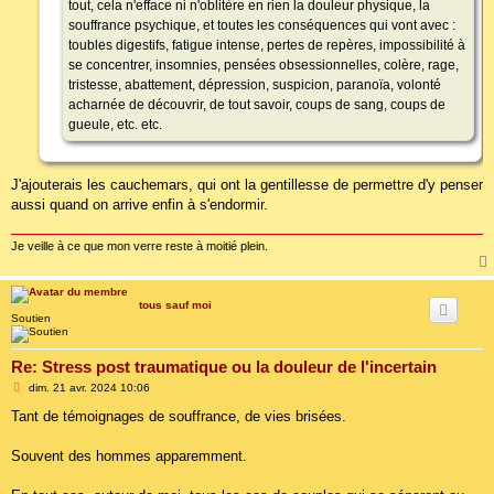
tout, cela n'efface ni n'oblitère en rien la douleur physique, la
souffrance psychique, et toutes les conséquences qui vont avec :
toubles digestifs, fatigue intense, pertes de repères, impossibilité à
se concentrer, insomnies, pensées obsessionnelles, colère, rage,
tristesse, abattement, dépression, suspicion, paranoïa, volonté
acharnée de découvrir, de tout savoir, coups de sang, coups de
gueule, etc. etc.
J'ajouterais les cauchemars, qui ont la gentillesse de permettre d'y penser
aussi quand on arrive enfin à s'endormir.
Je veille à ce que mon verre reste à moitié plein.
tous sauf moi
Soutien
Re: Stress post traumatique ou la douleur de l'incertain
M
dim. 21 avr. 2024 10:06
e
s
Tant de témoignages de souffrance, de vies brisées.
s
a
g
Souvent des hommes apparemment.
e