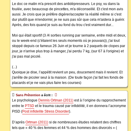
Le doc ce matin m'a prescrit des antidépresseurs. Le psy, vu dans la
foulée, avec beaucoup de pincettes, m'a déconseillé. Et c'est mon avis
aussi. Je crois que je préfère digérer/accepter la réalité même si c'est
dur plutôt que m'endormir, je ne suis pas sûr que cela m'aidera à guérir.
Après, des fois quand je suis au fond du trou c'est vraiment dur...
Moi qui était sportif (3 /4 sorties running par semaine, entre midi et deux,
ou le week-end (c'étaient les seuls moments où je pouvais)), j'ai tout
stoppé depuis ce fameux 26 Juin et je tourne à 2 paquets de clopes par
jour, je n'arrive plus trop à manger, j'ai perdu 7 kg, (sur 67 à l'origine) et
j'ai pas mal picolé.
(...)
Quoique je dise, l’appétit revient un peu, doucement mais il revient. Et
j'arrête de picoler seul à la maison. (De toute façon j'ai fait les fonds de
placards et je ne vais plus faire les courses)
Sans Prétention
a écrit :
Le psychologue
Dennis Ortman (2011)
est à l’origine du rapprochement
entre le
PTSD
et le trauma causé par infidélité, il en donnera l’acronyme
PISD (
Post infidelite Stress Disorder
).
D’après
Ortman (2011)
si de nombreuses études relatent des chiffres
tels que « 40 % des femmes et 44 % des hommes des divorcés » (