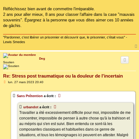
Réfléchissez bien avant de commettre l'irréparable.
2 ans pour aller mieux, 8 ans pour classer l'affaire dans la case "mauvais
souvenirs". Épargnez à la personne que vous dites aimer ces 10 années
de gâchis.
"Pardonner, c'est libérer un prisonnier et découvrir que, le prisonnier, c'était vous" -
Lewis Smedes
Deg
Soutien
Re: Stress post traumatique ou la douleur de l'incertain
M
lun. 27 mars 2023 20:40
e
s
s
Sans Prétention
a écrit :
a
g
e
urbandot
a écrit :
Travailler a été excessivement difficile pour moi, impossible de me
concentrer, impossible de penser à autre chose qu'à la trahison et
au mépris qui s'en est suivi. Bien entendu ce sont-là les
composantes classiques et habituelles dans ce genre de
situations, et tous les témoignages ici peuvent en attester. Malgré