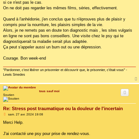
si ce n'est pas le cas.
On ne doit pas regarder les mêmes films, séries, effectivement.
Quand à l'anhédonie, j'en conclus que tu n'éprouves plus de plaisir y
compris pour la nourriture, les plaisirs simples de la vie.
Alors, je ne remets pas en doute ton diagnostic mais , les sites vulgaris
en ligne ne sont pas bons conseillers. Une visite chez le psy qui te
diagnostiquerait ta maladie serait plus adaptée.
Ça peut s'appeler aussi un burn out ou une dépression.
Courage. Bon week-end
"Pardonner, c'est libérer un prisonnier et découvrir que, le prisonnier, c'était vous" -
Lewis Smedes
tous sauf moi
Soutien
Re: Stress post traumatique ou la douleur de l'incertain
M
sam. 27 avr. 2024 19:08
e
s
Merci Help.
s
a
g
J'ai contacté une psy pour prise de rendez-vous.
e