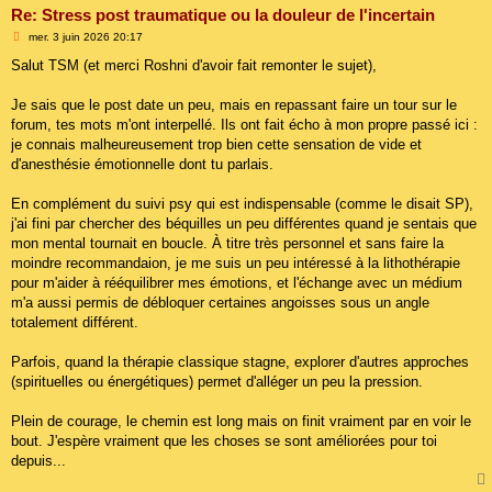
Re: Stress post traumatique ou la douleur de l'incertain
M
mer. 3 juin 2026 20:17
e
s
Salut TSM (et merci Roshni d'avoir fait remonter le sujet),
s
a
g
Je sais que le post date un peu, mais en repassant faire un tour sur le
e
forum, tes mots m'ont interpellé. Ils ont fait écho à mon propre passé ici :
je connais malheureusement trop bien cette sensation de vide et
d'anesthésie émotionnelle dont tu parlais.
En complément du suivi psy qui est indispensable (comme le disait SP),
j'ai fini par chercher des béquilles un peu différentes quand je sentais que
mon mental tournait en boucle. À titre très personnel et sans faire la
moindre recommandaion, je me suis un peu intéressé à la lithothérapie
pour m'aider à rééquilibrer mes émotions, et l'échange avec un médium
m'a aussi permis de débloquer certaines angoisses sous un angle
totalement différent.
Parfois, quand la thérapie classique stagne, explorer d'autres approches
(spirituelles ou énergétiques) permet d'alléger un peu la pression.
Plein de courage, le chemin est long mais on finit vraiment par en voir le
bout. J'espère vraiment que les choses se sont améliorées pour toi
depuis...