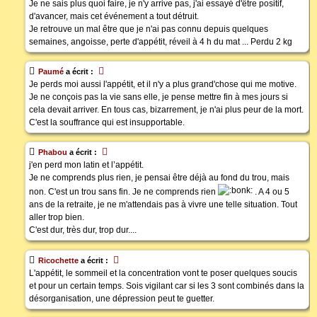
Je ne sais plus quoi faire, je n'y arrive pas, j'ai essayé d'être positif,
d'avancer, mais cet événement a tout détruit.
Je retrouve un mal être que je n'ai pas connu depuis quelques
semaines, angoisse, perte d'appétit, réveil à 4 h du mat ... Perdu 2 kg
Paumé
a écrit :
Je perds moi aussi l'appétit, et il n'y a plus grand'chose qui me motive.
Je ne conçois pas la vie sans elle, je pense mettre fin à mes jours si
cela devait arriver. En tous cas, bizarrement, je n'ai plus peur de la mort.
C'est la souffrance qui est insupportable.
Phabou
a écrit :
j'en perd mon latin et l’appétit.
Je ne comprends plus rien, je pensai être déjà au fond du trou, mais
non. C'est un trou sans fin. Je ne comprends rien
. A 4 ou 5
ans de la retraite, je ne m'attendais pas à vivre une telle situation. Tout
aller trop bien.
C'est dur, très dur, trop dur....
Ricochette
a écrit :
L'appétit, le sommeil et la concentration vont te poser quelques soucis
et pour un certain temps. Sois vigilant car si les 3 sont combinés dans la
désorganisation, une dépression peut te guetter.