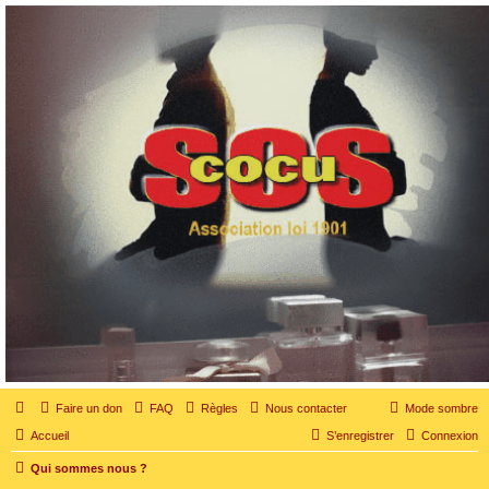
SOS cocu
SOS cocu est une association loi 1901 dont l'objet est le soutien aux victimes d'adultère.
Pouvoir parler, se confier, recevoir un soutien moral pour traverser une situation
personnelle douloureuse
Faire un don
FAQ
Règles
Nous contacter
Mode sombre
Accueil
S’enregistrer
Connexion
Qui sommes nous ?