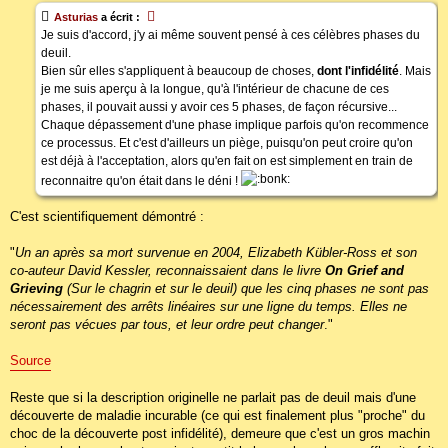
s
Asturias
a écrit :
a
g
Je suis d'accord, j'y ai même souvent pensé à ces célèbres phases du
e
deuil.
Bien sûr elles s'appliquent à beaucoup de choses,
dont l'infidélité
. Mais
je me suis aperçu à la longue, qu'à l'intérieur de chacune de ces
phases, il pouvait aussi y avoir ces 5 phases, de façon récursive...
Chaque dépassement d'une phase implique parfois qu'on recommence
ce processus. Et c'est d'ailleurs un piège, puisqu'on peut croire qu'on
est déjà à l'acceptation, alors qu'en fait on est simplement en train de
reconnaitre qu'on était dans le déni !
C'est scientifiquement démontré :
"
Un an après sa mort survenue en 2004, Elizabeth Kübler-Ross et son
co-auteur David Kessler, reconnaissaient dans le livre
On Grief and
Grieving
(Sur le chagrin et sur le deuil) que les cinq phases ne sont pas
nécessairement des arrêts linéaires sur une ligne du temps. Elles ne
seront pas vécues par tous, et leur ordre peut changer
."
Source
Reste que si la description originelle ne parlait pas de deuil mais d'une
découverte de maladie incurable (ce qui est finalement plus "proche" du
choc de la découverte post infidélité), demeure que c'est un gros machin