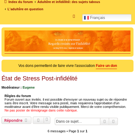
Index du forum
Adultère et infidélité: des sujets tabous
L'adultère en question
R
Français
e
c
h
e
r
c
Vos dons permettent de faire vivre l'association
Faire un don
h
e
État de Stress Post-infidélité
r
Modérateur :
Eugene
Règles du forum
Forum ouvert aux invités. il est possible d'envoyer un nouveau sujet ou de répondre
sans être inscrit. Votre message sera posté, mais requierera l’approbation d’un
modérateur avant d’être rendu visible publiquement. Merci de votre compréhension.
Ne pas poster de témoignage dans cette rubrique.
Répondre
Rechercher
Recherche
6 messages • Page
1
sur
1