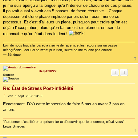
e
je me suis aperçu à la longue, qu'à l'intérieur de chacune de ces phases,
il pouvait aussi y avoir ces 5 phases, de façon récursive... Chaque
dépassement d'une phase implique parfois qu'on recommence ce
processus. Et c'est d'ailleurs un piège, puisqu'on peut croire qu'on est
déjà à l'acceptation, alors qu'en fait on est simplement en train de
reconnaitre qu'on était dans le déni !
Loin de nous tout à la fois et la crainte de l’avenir, et les retours sur un passé
désagréable : celui-ci ne m’est plus rien, l’autre ne me touche pas encore.
— Sénèque
Help120222
Soutien
Re: État de Stress Post-infidélité
M
ven. 1 sept. 2023 13:39
e
s
Exactement. D'où cette impression de faire 5 pas en avant 3 pas en
s
arrière.
a
g
e
"Pardonner, c'est libérer un prisonnier et découvrir que, le prisonnier, c'était vous" -
Lewis Smedes