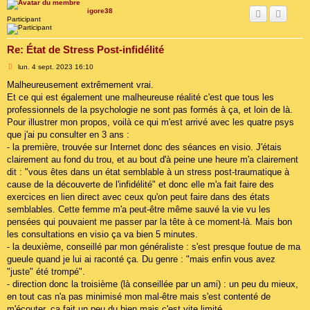
igore38
Participant
Re: État de Stress Post-infidélité
M
lun. 4 sept. 2023 16:10
e
s
Malheureusement extrêmement vrai.
s
Et ce qui est également une malheureuse réalité c'est que tous les
a
g
professionnels de la psychologie ne sont pas formés à ça, et loin de là.
e
Pour illustrer mon propos, voilà ce qui m'est arrivé avec les quatre psys
que j'ai pu consulter en 3 ans :
- la première, trouvée sur Internet donc des séances en visio. J'étais
clairement au fond du trou, et au bout d'à peine une heure m'a clairement
dit : "vous êtes dans un état semblable à un stress post-traumatique à
cause de la découverte de l'infidélité" et donc elle m'a fait faire des
exercices en lien direct avec ceux qu'on peut faire dans des états
semblables. Cette femme m'a peut-être même sauvé la vie vu les
pensées qui pouvaient me passer par la tête à ce moment-là. Mais bon
les consultations en visio ça va bien 5 minutes.
- la deuxième, conseillé par mon généraliste : s'est presque foutue de ma
gueule quand je lui ai raconté ça. Du genre : "mais enfin vous avez
"juste" été trompé".
- direction donc la troisième (là conseillée par un ami) : un peu du mieux,
en tout cas n'a pas minimisé mon mal-être mais s'est contenté de
m'écouter, ça fait un peu du bien mais c'est vite limité