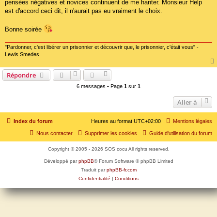
pensées négatives et novices continuent de me hanter. Monsieur Help
est d'accord ceci dit, il n'aurait pas eu vraiment le choix.
Bonne soirée
"Pardonner, c'est libérer un prisonnier et découvrir que, le prisonnier, c'était vous" -
Lewis Smedes
Répondre
6 messages • Page
1
sur
1
Aller à
Index du forum
Heures au format
UTC+02:00
Mentions légales
Nous contacter
Supprimer les cookies
Guide d'utilisation du forum
Copyright © 2005 - 2026 SOS cocu All rights reserved.
Développé par
phpBB
® Forum Software © phpBB Limited
Traduit par
phpBB-fr.com
Confidentialité
|
Conditions