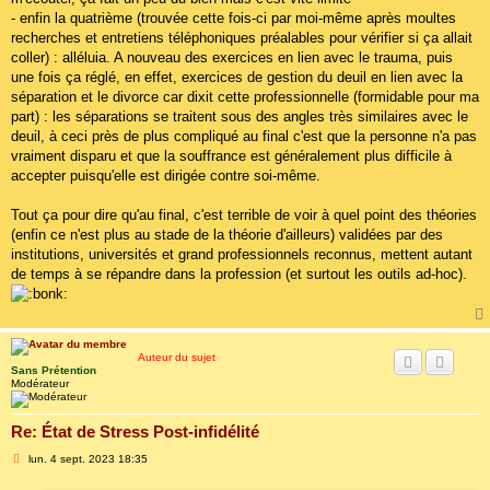
- enfin la quatrième (trouvée cette fois-ci par moi-même après moultes
recherches et entretiens téléphoniques préalables pour vérifier si ça allait
coller) : alléluia. A nouveau des exercices en lien avec le trauma, puis
une fois ça réglé, en effet, exercices de gestion du deuil en lien avec la
séparation et le divorce car dixit cette professionnelle (formidable pour ma
part) : les séparations se traitent sous des angles très similaires avec le
deuil, à ceci près de plus compliqué au final c'est que la personne n'a pas
vraiment disparu et que la souffrance est généralement plus difficile à
accepter puisqu'elle est dirigée contre soi-même.
Tout ça pour dire qu'au final, c'est terrible de voir à quel point des théories
(enfin ce n'est plus au stade de la théorie d'ailleurs) validées par des
institutions, universités et grand professionnels reconnus, mettent autant
de temps à se répandre dans la profession (et surtout les outils ad-hoc).
Auteur du sujet
Sans Prétention
Modérateur
Re: État de Stress Post-infidélité
M
lun. 4 sept. 2023 18:35
e
s