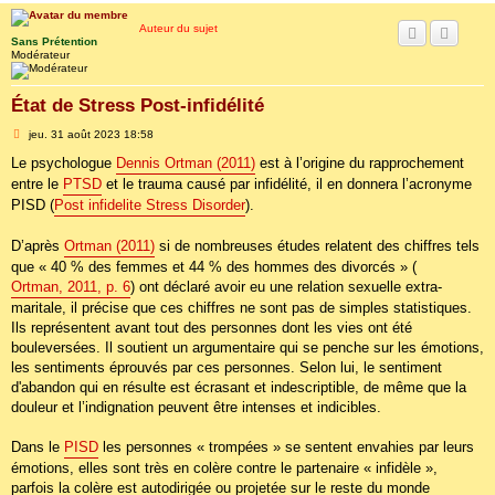
Auteur du sujet
Sans Prétention
Modérateur
État de Stress Post-infidélité
M
jeu. 31 août 2023 18:58
e
s
Le psychologue
Dennis Ortman (2011)
est à l’origine du rapprochement
s
entre le
PTSD
et le trauma causé par infidélité, il en donnera l’acronyme
a
g
PISD (
Post infidelite Stress Disorder
).
e
D’après
Ortman (2011)
si de nombreuses études relatent des chiffres tels
que « 40 % des femmes et 44 % des hommes des divorcés » (
Ortman, 2011, p. 6
) ont déclaré avoir eu une relation sexuelle extra-
maritale, il précise que ces chiffres ne sont pas de simples statistiques.
Ils représentent avant tout des personnes dont les vies ont été
bouleversées. Il soutient un argumentaire qui se penche sur les émotions,
les sentiments éprouvés par ces personnes. Selon lui, le sentiment
d'abandon qui en résulte est écrasant et indescriptible, de même que la
douleur et l’indignation peuvent être intenses et indicibles.
Dans le
PISD
les personnes « trompées » se sentent envahies par leurs
émotions, elles sont très en colère contre le partenaire « infidèle »,
parfois la colère est autodirigée ou projetée sur le reste du monde