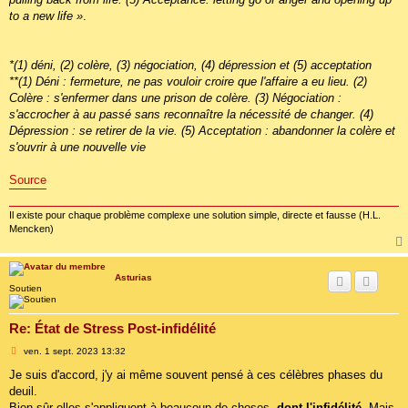
to a new life »
.
*(1) déni, (2) colère, (3) négociation, (4) dépression et (5) acceptation
**(1) Déni : fermeture, ne pas vouloir croire que l'affaire a eu lieu. (2)
Colère : s'enfermer dans une prison de colère. (3) Négociation :
s'accrocher à au passé sans reconnaître la nécessité de changer. (4)
Dépression : se retirer de la vie. (5) Acceptation : abandonner la colère et
s'ouvrir à une nouvelle vie
Source
Il existe pour chaque problème complexe une solution simple, directe et fausse (H.L.
Mencken)
Asturias
Soutien
Re: État de Stress Post-infidélité
M
ven. 1 sept. 2023 13:32
e
s
Je suis d'accord, j'y ai même souvent pensé à ces célèbres phases du
s
deuil.
a
g
Bien sûr elles s'appliquent à beaucoup de choses,
dont l'infidélité
. Mais