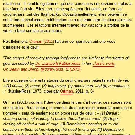
relationnel. Il semble également que ces personnes ne parviennent plus à
faire face à la vie. Elles sont préoccupées par l’infidélité, en font des
cauchemars, ont des flashbacks. Occasionnellement, elles peuvent se
sentir émotionnellement indifférentes ou a contrario être émotionnellement
submergées. Ces réactions interfèrent avec leur capacité à profiter de la
vie et à faire confiance aux autres.
Parallèlement,
Ortman (2011)
fait une comparaison entre le vécu
d’infidélité et le deuil.
"The stages of recovery through forgiveness are similar to the stages of
grief described by
Dr. Elizabeth Kübler-Ross
in her
classic work
,
On Death and Dying. (Kübler-Ross, E.(1973)
"
Elle a observé différents stades du deuil chez ses patients en fin de vie.
« (1) denial, (2) anger, (3) bargaining, (4) depression, and (5) acceptance.
»
* (Kübler-Ross, 1973, citée par
Ortman
, 2011, p. 6)
Ortman (2011) soutient l’idée que dans le cas d’infidélité, ces stades sont
semblables. Pour l’auteur, le premier stade par lequel passe la personne «
trompée » sera de également un processus de deuil :
« (1) Denial :
shutting down, not wanting to believe the affair occurred. (2) Anger :
closing off behind a wall of rage. (3) Bargaining : hanging on to old
behaviors without acknowledging the need to change. (4) Depression:
pulling back from life. (5) Acceptance: letting go of anger and opening up