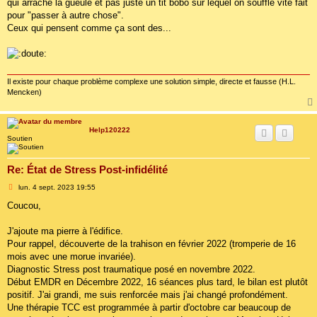
qui arrache la gueule et pas juste un tit bobo sur lequel on souffle vite fait
pour "passer à autre chose".
Ceux qui pensent comme ça sont des...
Il existe pour chaque problème complexe une solution simple, directe et fausse (H.L.
Mencken)
Help120222
Soutien
Re: État de Stress Post-infidélité
M
lun. 4 sept. 2023 19:55
e
s
Coucou,
s
a
g
J'ajoute ma pierre à l'édifice.
e
Pour rappel, découverte de la trahison en février 2022 (tromperie de 16
mois avec une morue invariée).
Diagnostic Stress post traumatique posé en novembre 2022.
Début EMDR en Décembre 2022, 16 séances plus tard, le bilan est plutôt
positif. J'ai grandi, me suis renforcée mais j'ai changé profondément.
Une thérapie TCC est programmée à partir d'octobre car beaucoup de