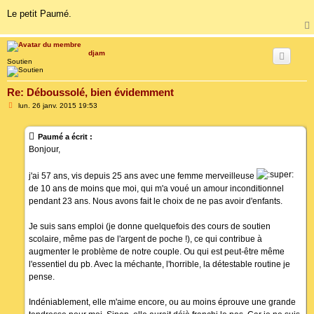
Le petit Paumé.
djam
Soutien
Re: Déboussolé, bien évidemment
M
lun. 26 janv. 2015 19:53
e
s
s
Paumé a écrit :
a
g
Bonjour,
e
j'ai 57 ans, vis depuis 25 ans avec une femme merveilleuse
de 10 ans de moins que moi, qui m'a voué un amour inconditionnel
pendant 23 ans. Nous avons fait le choix de ne pas avoir d'enfants.
Je suis sans emploi (je donne quelquefois des cours de soutien
scolaire, même pas de l'argent de poche !), ce qui contribue à
augmenter le problème de notre couple. Ou qui est peut-être même
l'essentiel du pb. Avec la méchante, l'horrible, la détestable routine je
pense.
Indéniablement, elle m'aime encore, ou au moins éprouve une grande