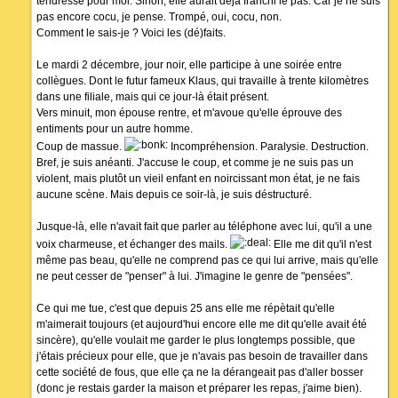
tendresse pour moi. Sinon, elle aurait déjà franchi le pas. Car je ne suis
pas encore cocu, je pense. Trompé, oui, cocu, non.
Comment le sais-je ? Voici les (dé)faits.
Le mardi 2 décembre, jour noir, elle participe à une soirée entre
collègues. Dont le futur fameux Klaus, qui travaille à trente kilomètres
dans une filiale, mais qui ce jour-là était présent.
Vers minuit, mon épouse rentre, et m'avoue qu'elle éprouve des
entiments pour un autre homme.
Coup de massue.
Incompréhension. Paralysie. Destruction.
Bref, je suis anéanti. J'accuse le coup, et comme je ne suis pas un
violent, mais plutôt un vieil enfant en noircissant mon état, je ne fais
aucune scène. Mais depuis ce soir-là, je suis déstructuré.
Jusque-là, elle n'avait fait que parler au téléphone avec lui, qu'il a une
voix charmeuse, et échanger des mails.
Elle me dit qu'il n'est
même pas beau, qu'elle ne comprend pas ce qui lui arrive, mais qu'elle
ne peut cesser de "penser" à lui. J'imagine le genre de "pensées".
Ce qui me tue, c'est que depuis 25 ans elle me répètait qu'elle
m'aimerait toujours (et aujourd'hui encore elle me dit qu'elle avait été
sincère), qu'elle voulait me garder le plus longtemps possible, que
j'étais précieux pour elle, que je n'avais pas besoin de travailler dans
cette société de fous, que elle ça ne la dérangeait pas d'aller bosser
(donc je restais garder la maison et préparer les repas, j'aime bien).