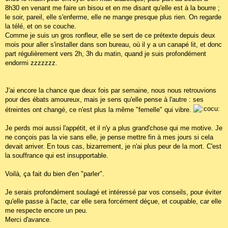
8h30 en venant me faire un bisou et en me disant qu'elle est à la bourre ;
le soir, pareil, elle s'enferme, elle ne mange presque plus rien. On regarde
la télé, et on se couche.
Comme je suis un gros ronfleur, elle se sert de ce prétexte depuis deux
mois pour aller s'installer dans son bureau, où il y a un canapé lit, et donc
part régulièrement vers 2h, 3h du matin, quand je suis profondément
endormi zzzzzzz.
J'ai encore la chance que deux fois par semaine, nous nous retrouvions
pour des ébats amoureux, mais je sens qu'elle pense à l'autre : ses
étreintes ont changé, ce n'est plus la même "femelle" qui vibre.
Je perds moi aussi l'appétit, et il n'y a plus grand'chose qui me motive. Je
ne conçois pas la vie sans elle, je pense mettre fin à mes jours si cela
devait arriver. En tous cas, bizarrement, je n'ai plus peur de la mort. C'est
la souffrance qui est insupportable.
Voilà, ça fait du bien d'en "parler".
Je serais profondément soulagé et intéressé par vos conseils, pour éviter
qu'elle passe à l'acte, car elle sera forcément déçue, et coupable, car elle
me respecte encore un peu.
Merci d'avance.