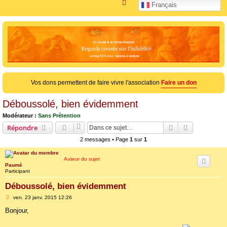
R
Français
e
c
h
e
r
c
Vos dons permettent de faire vivre l'association
Faire un don
h
e
Déboussolé, bien évidemment
r
Modérateur :
Sans Prétention
Rechercher
Recherche 
Répondre
2 messages • Page
1
sur
1
Auteur du sujet
Paumé
Participant
Déboussolé, bien évidemment
M
ven. 23 janv. 2015 12:26
e
s
Bonjour,
s
a