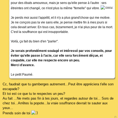
pour des ébats amoureux, mais je sens qu'elle pense à l'autre : ses
étreintes ont changé, ce n'est plus la même "femelle" qui vibre.
Je perds moi aussi l'appétit, et il n'y a plus grand'chose qui me motive.
Je ne conçois pas la vie sans elle, je pense mettre fin à mes jours si
cela devait arriver. En tous cas, bizarrement, je n'ai plus peur de la mort.
C'est la souffrance qui est insupportable.
Voilà, ça fait du bien d'en "parler".
Je serais profondément soulagé et intéressé par vos conseils, pour
éviter qu'elle passe à l'acte, car elle sera forcément déçue, et
coupable, car elle me respecte encore un peu.
Merci d'avance.
Le petit Paumé.
Cc, faudrait que tu gamberges autrement...Peut être appréciera t'elle son
escapade?
Et toi est ce que tu te respectes un peu?
Au fait ...Ne mets pas fin à tes jours, et regardes autour de toi... Sors de
chez toi...Arrêtes la popote...la vraie souffrance devrait te sauter aux
yeux...
Prends soin de toi