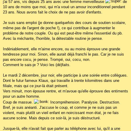
g
j'ai 57 ans, vis depuis 25 ans avec une femme merveilleuse
de
e
10 ans de moins que moi, qui m'a voué un amour inconditionnel pendant
23 ans. Nous avons fait le choix de ne pas avoir d'enfants.
Je suis sans emploi (je donne quelquefois des cours de soutien scolaire,
même pas de l'argent de poche !), ce qui contribue à augmenter le
problème de notre couple. Ou qui est peut-être même l'essentiel du pb.
Avec la méchante, l'horrible, la détestable routine je pense.
Indéniablement, elle m'aime encore, ou au moins éprouve une grande
tendresse pour moi. Sinon, elle aurait déjà franchi le pas. Car je ne suis
pas encore cocu, je pense. Trompé, oui, cocu, non.
Comment le sais-je ? Voici les (dé)faits.
Le mardi 2 décembre, jour noir, elle participe à une soirée entre collègues.
Dont le futur fameux Klaus, qui travaille à trente kilomètres dans une
filiale, mais qui ce jour-là était présent.
Vers minuit, mon épouse rentre, et m'avoue qu'elle éprouve des entiments
pour un autre homme.
Coup de massue.
Incompréhension. Paralysie. Destruction.
Bref, je suis anéanti. J'accuse le coup, et comme je ne suis pas un
violent, mais plutôt un vieil enfant en noircissant mon état, je ne fais
aucune scène. Mais depuis ce soir-là, je suis déstructuré.
Jusque-là, elle n'avait fait que parler au téléphone avec lui, qu'il a une