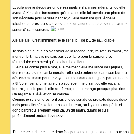
Et voilà que je découvre un de ses mails enflammés sidérants, ou elle
avoue à Klaus les fantasmes qu'elle a, qu'elle lui envoie une photo de
son décolleté pour le faire bander, qu'elle souhaite qu'il lèche le
téléphone après leurs conversations, en attendant de passer à d'autres
sortes d'actes concrets.
Aïe aïe aïe ! C'est imminent, je le sens, p... de b... de m... :diable: !
Je sais bien que je dois essayer de la reconquérir, trouver un travail, me
montrer fort, mais je ne sais pas quoi faire pour la surprendre,
réintroduire ce piment qu'elle cherche ailleurs.
Elle ne se confie plus à moi, elle me ment, elle me lance des piques,
des reproches, me fait la morale ; elle reste enfermée dans son bureau
dès 6h30 le matin pour envoyer son mail diabolique, puis part au boulot
à 8h30 en venant me faire un bisou et en me disant qu'elle est à la
bourre ; le soir, pareil, elle s'enferme, elle ne mange presque plus rien.
On regarde la télé, et on se couche.
Comme je suis un gros ronfleur, elle se sert de ce prétexte depuis deux
mois pour aller s'installer dans son bureau, où il y a un canapé lit, et
donc part régulièrement vers 2h, 3h du matin, quand je suis
profondément endormi zzzzzzz.
J'ai encore la chance que deux fois par semaine, nous nous retrouvions