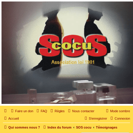
SOS cocu
SOS cocu est une association loi 1901 dont l'objet est le soutien aux victimes d'adultère.
Pouvoir parler, se confier, recevoir un soutien moral pour traverser une situation
personnelle douloureuse
Faire un don
FAQ
Règles
Nous contacter
Mode sombre
Accueil
S’enregistrer
Connexion
Qui sommes nous ?
Index du forum
SOS cocu
Témoignages