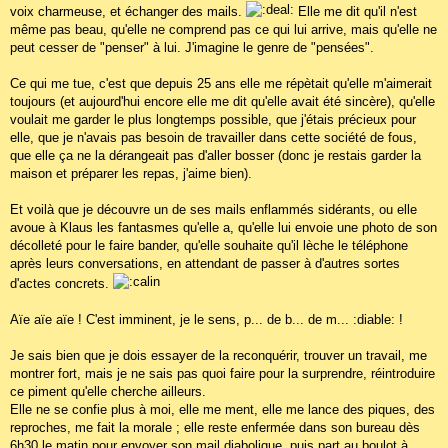
voix charmeuse, et échanger des mails.
Elle me dit qu'il n'est
même pas beau, qu'elle ne comprend pas ce qui lui arrive, mais qu'elle ne
peut cesser de "penser" à lui. J'imagine le genre de "pensées".
Ce qui me tue, c'est que depuis 25 ans elle me répètait qu'elle m'aimerait
toujours (et aujourd'hui encore elle me dit qu'elle avait été sincère), qu'elle
voulait me garder le plus longtemps possible, que j'étais précieux pour
elle, que je n'avais pas besoin de travailler dans cette société de fous,
que elle ça ne la dérangeait pas d'aller bosser (donc je restais garder la
maison et préparer les repas, j'aime bien).
Et voilà que je découvre un de ses mails enflammés sidérants, ou elle
avoue à Klaus les fantasmes qu'elle a, qu'elle lui envoie une photo de son
décolleté pour le faire bander, qu'elle souhaite qu'il lèche le téléphone
après leurs conversations, en attendant de passer à d'autres sortes
d'actes concrets.
Aïe aïe aïe ! C'est imminent, je le sens, p... de b... de m... :diable: !
Je sais bien que je dois essayer de la reconquérir, trouver un travail, me
montrer fort, mais je ne sais pas quoi faire pour la surprendre, réintroduire
ce piment qu'elle cherche ailleurs.
Elle ne se confie plus à moi, elle me ment, elle me lance des piques, des
reproches, me fait la morale ; elle reste enfermée dans son bureau dès
6h30 le matin pour envoyer son mail diabolique, puis part au boulot à