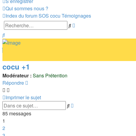
S’enregistrer
Qui sommes nous ?
Index du forum
SOS cocu
Témoignages
Recherche
Rechercher
avancée
Rechercher
cocu +1
Modérateur :
Sans Prétention
Répondre
Imprimer le sujet
Recherche
Rechercher
avancée
85 messages
1
2
3