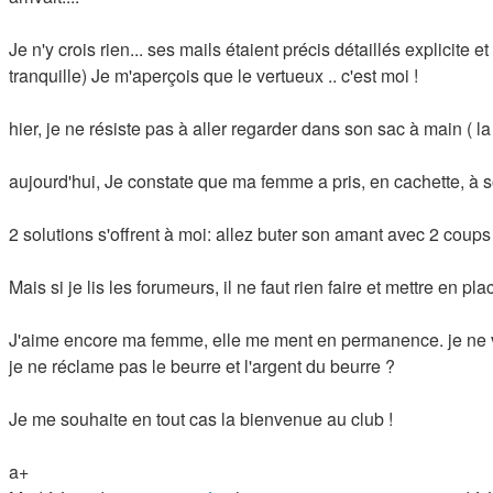
Je n'y crois rien... ses mails étaient précis détaillés explicit
tranquille) Je m'aperçois que le vertueux .. c'est moi !
hier, je ne résiste pas à aller regarder dans son sac à main (
aujourd'hui, Je constate que ma femme a pris, en cachette, à 
2 solutions s'offrent à moi: allez buter son amant avec 2 coup
Mais si je lis les forumeurs, il ne faut rien faire et mettre en pla
J'aime encore ma femme, elle me ment en permanence. je ne veu
je ne réclame pas le beurre et l'argent du beurre ?
Je me souhaite en tout cas la bienvenue au club !
a+