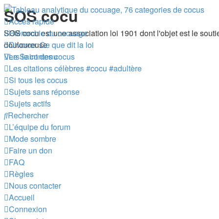
SOS cocu
Accès rapide
SOS cocu est une association loi 1901 dont l'objet est le souti
Hiérarchie du cocuage
douloureuse
Divorce: Ce que dit la loi
Vers le contenu
Le Saint des cocus
Les citations célèbres #cocu #adultère
Si tous les cocus
Sujets sans réponse
Sujets actifs
Rechercher
L’équipe du forum
Mode sombre
Faire un don
FAQ
Règles
Nous contacter
Accueil
Connexion