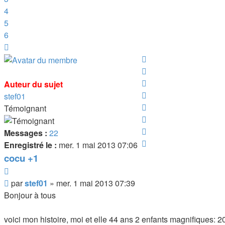
4
5
6
Suivante
Haut
Haut
Haut
Auteur du sujet
Haut
stef01
Haut
Témoignant
Haut
Haut
Messages :
22
Haut
Enregistré le :
mer. 1 mai 2013 07:06
cocu +1
Citer
Message
par
stef01
»
mer. 1 mai 2013 07:39
Bonjour à tous
voici mon histoire, moi et elle 44 ans 2 enfants magnifiques: