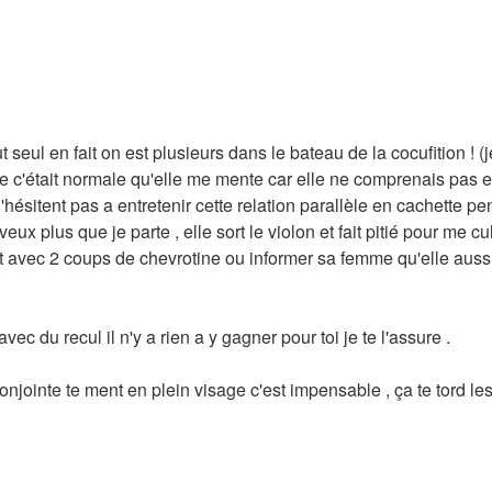
eul en fait on est plusieurs dans le bateau de la cocufition ! (j
e c'était normale qu'elle me mente car elle ne comprenais pas ell
 n'hésitent pas a entretenir cette relation parallèle en cachett
veux plus que je parte , elle sort le violon et fait pitié pour me c
ant avec 2 coups de chevrotine ou informer sa femme qu'elle auss
c du recul il n'y a rien a y gagner pour toi je te l'assure .
onjointe te ment en plein visage c'est impensable , ça te tord 