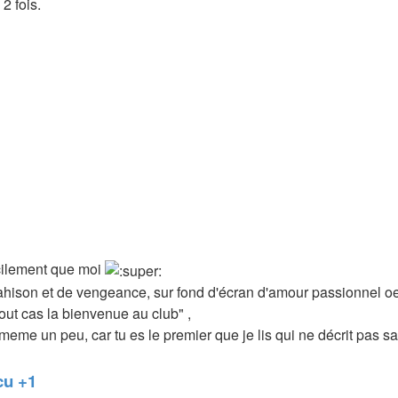
2 fois.
acilement que moi
rahison et de vengeance, sur fond d'écran d'amour passionnel o
ut cas la bienvenue au club" ,
eme un peu, car tu es le premier que je lis qui ne décrit pas sa
cu +1