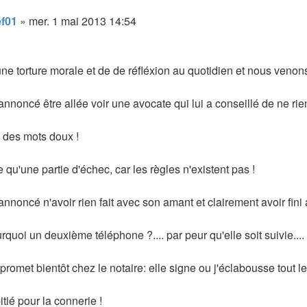
ge
ef01
»
mer. 1 mai 2013 14:54
une torture morale et de de réfléxion au quotidien et nous venons 
annoncé être allée voir une avocate qui lui a conseillé de ne rien 
e des mots doux !
e qu'une partie d'échec, car les règles n'existent pas !
 annoncé n'avoir rien fait avec son amant et clairement avoir fin
quoi un deuxième téléphone ?.... par peur qu'elle soit suivie.... 
promet bientôt chez le notaire: elle signe ou j'éclabousse tout l
tié pour la connerie !