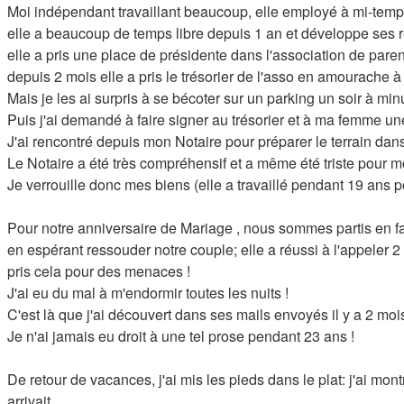
Moi indépendant travaillant beaucoup, elle employé à mi-temps
elle a beaucoup de temps libre depuis 1 an et développe ses re
elle a pris une place de présidente dans l'association de parents
depuis 2 mois elle a pris le trésorier de l'asso en amourache à
Mais je les ai surpris à se bécoter sur un parking un soir à minu
Puis j'ai demandé à faire signer au trésorier et à ma femme u
J'ai rencontré depuis mon Notaire pour préparer le terrain dans
Le Notaire a été très compréhensif et a même été triste pour mo
Je verrouille donc mes biens (elle a travaillé pendant 19 ans 
Pour notre anniversaire de Mariage , nous sommes partis en fam
en espérant ressouder notre couple; elle a réussi à l'appeler 2 
pris cela pour des menaces !
J'ai eu du mal à m'endormir toutes les nuits !
C'est là que j'ai découvert dans ses mails envoyés il y a 2 moi
Je n'ai jamais eu droit à une tel prose pendant 23 ans !
De retour de vacances, j'ai mis les pieds dans le plat: j'ai mo
arrivait....