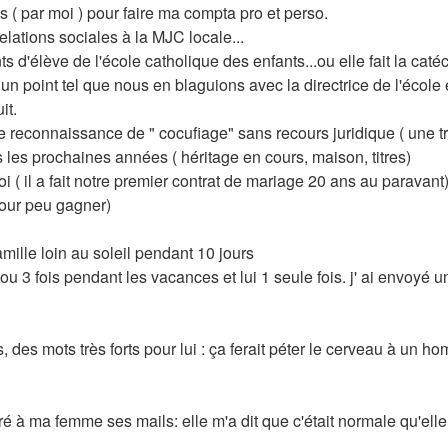
 ( par moi ) pour faire ma compta pro et perso.
lations sociales à la MJC locale...
 d'élève de l'école catholique des enfants...ou elle fait la catéc
 un point tel que nous en blaguions avec la directrice de l'école
it.
ne reconnaissance de " cocufiage" sans recours juridique ( une
 les prochaines années ( héritage en cours, maison, titres)
i ( il a fait notre premier contrat de mariage 20 ans au paravant
pour peu gagner)
ille loin au soleil pendant 10 jours
ou 3 fois pendant les vacances et lui 1 seule fois. j' ai envoyé u
s, des mots très forts pour lui : ça ferait péter le cerveau à un
ntré à ma femme ses mails: elle m'a dit que c'était normale qu'e