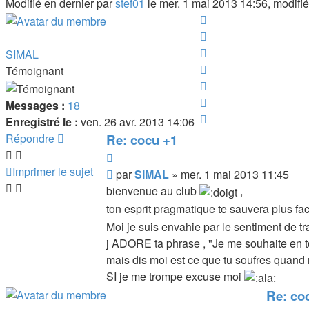
Modifié en dernier par
stef01
le mer. 1 mai 2013 14:56, modifié 
Haut
Haut
Haut
SIMAL
Haut
Témoignant
Haut
Haut
Messages :
18
Haut
Enregistré le :
ven. 26 avr. 2013 14:06
Répondre
Re: cocu +1
Citer
Imprimer le sujet
Message
par
SIMAL
»
mer. 1 mai 2013 11:45
bienvenue au club
,
ton esprit pragmatique te sauvera plus f
Moi je suis envahie par le sentiment de t
j ADORE ta phrase , "Je me souhaite en to
mais dis moi est ce que tu soufres quand m
SI je me trompe excuse moi
Re: co