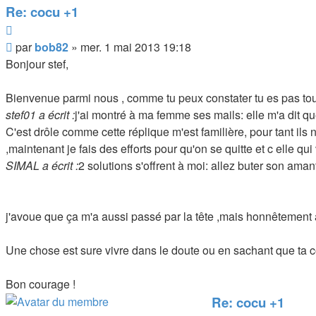
Re: cocu +1
Citer
Message
par
bob82
»
mer. 1 mai 2013 19:18
Bonjour stef,
Bienvenue parmi nous , comme tu peux constater tu es pas tout s
stef01 a écrit :
j'ai montré à ma femme ses mails: elle m'a dit qu
C'est drôle comme cette réplique m'est familière, pour tant ils
,maintenant je fais des efforts pour qu'on se quitte et c elle qui 
SIMAL a écrit :
2 solutions s'offrent à moi: allez buter son am
j'avoue que ça m'a aussi passé par la tête ,mais honnêtement ave
Une chose est sure vivre dans le doute ou en sachant que ta c
Bon courage !
Re: cocu +1