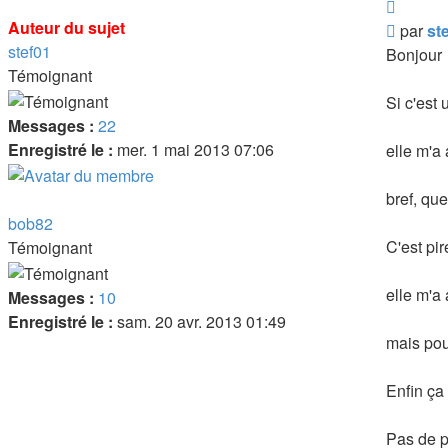
Citer
Auteur du sujet
Messa
par
st
stef01
Bonjour
Témoignant
Si c'est 
Messages :
22
Enregistré le :
mer. 1 mai 2013 07:06
elle m'a 
bref, qu
bob82
C'est pir
Témoignant
elle m'a
Messages :
10
Enregistré le :
sam. 20 avr. 2013 01:49
mais pour
Enfin ça 
Pas de pi