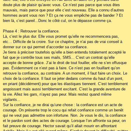
doute plus de plaisir qu’avec vous. Ce n’est pas parce que vous êtes
mauvais, mais parce que pour elle c’est nouveau. Elle a connu d’autres
hommes avant vous non ? Et ça ne vous empêche pas de bander ? Et
bien là, c’est pareil...Donc le côté cul, on le dépasse comme ça.
Phase 4 : Retrouver la confiance.
Là, c’est le plus dur. Elle vous promet qu’elle ne recommencera pas,
etc… Difficile de la croire. Sur ce chapitre, je n’ai pas de vrai conseil à
donner sur ce qui permet d’accorder sa confiance.
Je tiens à préciser toutefois qu’elle a bien entendu totalement accepté le
fait que je contrôle tous ses mails, SMS... C’est un contrat qu’elle
accepte de bonne grâce. J’ai le droit de tout fouiller, elle ne s’en offusque
pas. Évidemment ce n’est pas à faire. Ce n’est pas en fouillant qu’on
retrouve la confiance, au contraire. A un moment, il faut faire un choix. Le
choix de la confiance. Il faut se jeter dedans comme du haut d’un pont,
en priant (décidément) pour que les élastiques tiennent. C’est terriblement
angoissant mais aussi terriblement excitant. C’est la grande aventure de
la vie. Allez les gars, n’ayez pas peur. Mais restez quand même
vigilants...
Sur la confiance, je ne dirai qu’une chose : la confiance est un acte de
courage. On présente trop le cocu qui refait confiance comme un benêt
qui ne veut pas admettre son infortune. Non. Je vous le dis, la confiance
et le pardon sont des actes de courage. Lorsque l’on affronte sa peur, on
fait preuve de courage. Hector savait qu’il allait mourir en affrontant