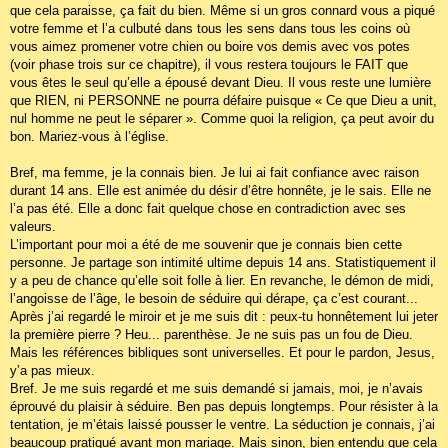
que cela paraisse, ça fait du bien. Même si un gros connard vous a piqué
votre femme et l’a culbuté dans tous les sens dans tous les coins où
vous aimez promener votre chien ou boire vos demis avec vos potes
(voir phase trois sur ce chapitre), il vous restera toujours le FAIT que
vous êtes le seul qu’elle a épousé devant Dieu. Il vous reste une lumière
que RIEN, ni PERSONNE ne pourra défaire puisque « Ce que Dieu a unit,
nul homme ne peut le séparer ». Comme quoi la religion, ça peut avoir du
bon. Mariez-vous à l’église.
Bref, ma femme, je la connais bien. Je lui ai fait confiance avec raison
durant 14 ans. Elle est animée du désir d’être honnête, je le sais. Elle ne
l’a pas été. Elle a donc fait quelque chose en contradiction avec ses
valeurs.
L’important pour moi a été de me souvenir que je connais bien cette
personne. Je partage son intimité ultime depuis 14 ans. Statistiquement il
y a peu de chance qu’elle soit folle à lier. En revanche, le démon de midi,
l’angoisse de l’âge, le besoin de séduire qui dérape, ça c’est courant...
Après j’ai regardé le miroir et je me suis dit : peux-tu honnêtement lui jeter
la première pierre ? Heu... parenthèse. Je ne suis pas un fou de Dieu.
Mais les références bibliques sont universelles. Et pour le pardon, Jesus,
y’a pas mieux.
Bref. Je me suis regardé et me suis demandé si jamais, moi, je n’avais
éprouvé du plaisir à séduire. Ben pas depuis longtemps. Pour résister à la
tentation, je m’étais laissé pousser le ventre. La séduction je connais, j’ai
beaucoup pratiqué avant mon mariage. Mais sinon, bien entendu que cela