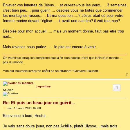
Enlever vos lunettes de Jésus.... et ouvrez-vous les yeux..... 3 semaines
c'est bien peu.... pour guérir..... désolée vous ne faites que commencer
les montagnes russes..... Et ma question.....? Jésus était où pour votre
femme mariée devant l'église..... il avait une caméra? il voit tout non?
Désolée pour mon accueil..... mais un moment donné, faut pas être trop
naif....
Mais revenez nous parlez...... le pire est encore à venir....
On va mieux lorsqu'on comprend que la fin d'un couple, n'est que la fin d'un monde...
pas du monde.
**on est incurable lorsqu'on chérit sa souffrance** Gustave Flaubert.
jaguarboy
Soutien
Re: Et puis un beau jour on guérit...
M
mer. 15 août 2012 09:00
e
s
Bienvenue à bord, Hector...
s
a
g
Je vais sans doute jouer, non pas Achille, plutôt Ulysse... mais trois
e