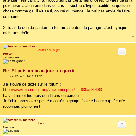
attendant est vain. Si tu n'occultes pas certaines choses, tu vires dans la
psychose. J'ai un ami dans ce cas. Il souffre d'hyper lucidité ou quelque
chose comme ça. Il vit seul, coupé du monde. Je n'ai pas envie de faire
de même.
Si tu as le don du pardon, ta femme a le don du partage. C'est cynique,
mais très drôle !
Auteur du sujet
Hector
Témoignant
Re: Et puis un beau jour on guérit...
M
mer. 15 août 2012 12:27
e
s
J'ai trouvé ce texte sur le forum :
s
http://www.sos.cocus.org/viewtopic.php? ... 630#p39383
a
g
La victime et les trois conditions du pardon.
e
Je l'ai lu après avoir posté mon témoignage. J'aime beaucoup. Je m'y
reconnais pleinement.
Lou
Soutien