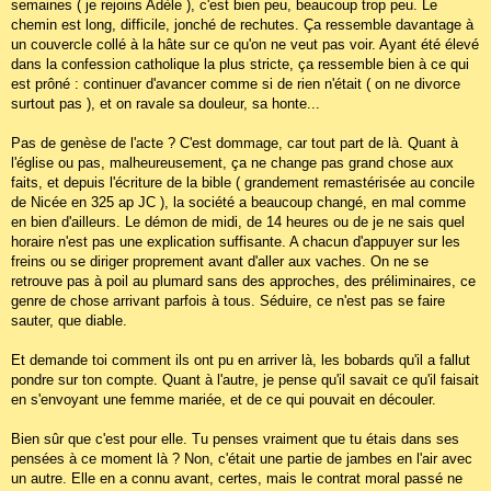
semaines ( je rejoins Adèle ), c'est bien peu, beaucoup trop peu. Le
chemin est long, difficile, jonché de rechutes. Ça ressemble davantage à
un couvercle collé à la hâte sur ce qu'on ne veut pas voir. Ayant été élevé
dans la confession catholique la plus stricte, ça ressemble bien à ce qui
est prôné : continuer d'avancer comme si de rien n'était ( on ne divorce
surtout pas ), et on ravale sa douleur, sa honte...
Pas de genèse de l'acte ? C'est dommage, car tout part de là. Quant à
l'église ou pas, malheureusement, ça ne change pas grand chose aux
faits, et depuis l'écriture de la bible ( grandement remastérisée au concile
de Nicée en 325 ap JC ), la société a beaucoup changé, en mal comme
en bien d'ailleurs. Le démon de midi, de 14 heures ou de je ne sais quel
horaire n'est pas une explication suffisante. A chacun d'appuyer sur les
freins ou se diriger proprement avant d'aller aux vaches. On ne se
retrouve pas à poil au plumard sans des approches, des préliminaires, ce
genre de chose arrivant parfois à tous. Séduire, ce n'est pas se faire
sauter, que diable.
Et demande toi comment ils ont pu en arriver là, les bobards qu'il a fallut
pondre sur ton compte. Quant à l'autre, je pense qu'il savait ce qu'il faisait
en s'envoyant une femme mariée, et de ce qui pouvait en découler.
Bien sûr que c'est pour elle. Tu penses vraiment que tu étais dans ses
pensées à ce moment là ? Non, c'était une partie de jambes en l'air avec
un autre. Elle en a connu avant, certes, mais le contrat moral passé ne