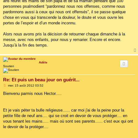
ans réunit les mains de son papa et de sa maman pendant que 100
personnes psalmodient “pardonnez nous nos offenses, comme nous
pardonnons aussi à ceux qui nous ont offensés”, il se passe quelque
chose en vous qui transcende la douleur, le doute et vous ouvre les
portes de l’espoir et d’un monde inconnu.
Alors nous avons pris la décision de retourner chaque dimanche à la
messe, avec nos enfants, pour nous y remarier. Encore et encore.
Jusqu’à la fin des temps.
Adèle
Soutien
Re: Et puis un beau jour on guérit...
M
mer. 15 août 2012 03:52
e
s
Bienvenu parmis nous Hector.....
s
a
g
e
Et je vais péter ta bulle religieuse...... car moi j'ai de la peine pour la
petite fille de neuf ans.... qui se croit en devoir de vous protéger.... en
vous tenant les mains..... mais où sont ses parents...... c'est eux qui ont
le devoir de la protèger....