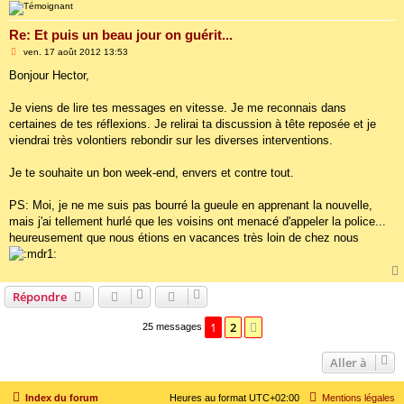
Re: Et puis un beau jour on guérit...
M
ven. 17 août 2012 13:53
e
s
Bonjour Hector,
s
a
g
Je viens de lire tes messages en vitesse. Je me reconnais dans
e
certaines de tes réflexions. Je relirai ta discussion à tête reposée et je
viendrai très volontiers rebondir sur les diverses interventions.
Je te souhaite un bon week-end, envers et contre tout.
PS: Moi, je ne me suis pas bourré la gueule en apprenant la nouvelle,
mais j'ai tellement hurlé que les voisins ont menacé d'appeler la police...
heureusement que nous étions en vacances très loin de chez nous
Répondre
1
2
Suivante
25 messages
Aller à
Index du forum
Heures au format
UTC+02:00
Mentions légales