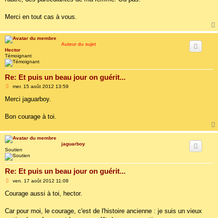
Merci en tout cas à vous.
Auteur du sujet
Hector
Témoignant
Re: Et puis un beau jour on guérit...
M
mer. 15 août 2012 13:59
e
s
Merci jaguarboy.
s
a
g
Bon courage à toi.
e
jaguarboy
Soutien
Re: Et puis un beau jour on guérit...
M
ven. 17 août 2012 11:08
e
s
Courage aussi à toi, hector.
s
a
g
Car pour moi, le courage, c'est de l'histoire ancienne : je suis un vieux
e