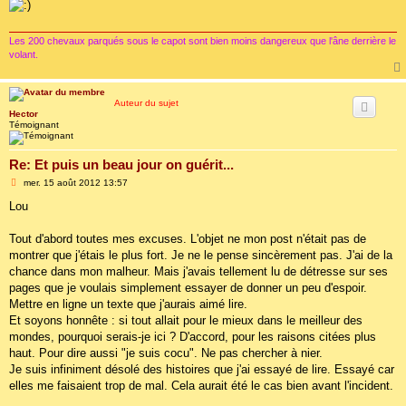
Les 200 chevaux parqués sous le capot sont bien moins dangereux que l'âne derrière le
volant.
Auteur du sujet
Hector
Témoignant
Re: Et puis un beau jour on guérit...
M
mer. 15 août 2012 13:57
e
s
Lou
s
a
g
Tout d'abord toutes mes excuses. L'objet ne mon post n'était pas de
e
montrer que j'étais le plus fort. Je ne le pense sincèrement pas. J'ai de la
chance dans mon malheur. Mais j'avais tellement lu de détresse sur ses
pages que je voulais simplement essayer de donner un peu d'espoir.
Mettre en ligne un texte que j'aurais aimé lire.
Et soyons honnête : si tout allait pour le mieux dans le meilleur des
mondes, pourquoi serais-je ici ? D'accord, pour les raisons citées plus
haut. Pour dire aussi "je suis cocu". Ne pas chercher à nier.
Je suis infiniment désolé des histoires que j'ai essayé de lire. Essayé car
elles me faisaient trop de mal. Cela aurait été le cas bien avant l'incident.