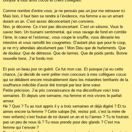
Bonjour à tous amis cocus et chers collègues.
s
a
g
Comme nombre d’entre vous, je ne pensais pas un jour me retrouver ici.
e
Mais bon, il faut bien se rendre à l’évidence, ma femme a eu un amant
durant un an. C’est assez déconcertant j’en conviens.
Non, je déconne. Ce n’est pas déconcertant. C’est un séisme. Vous le
savez bien. Un tsunami sentimental, qui vous ravage de fond en comble
l’âme, le cœur et l’estomac, vous coupe le souffle, vous dévaste les
intestins et vous ramollit les cougnettes. D’autant plus que pour le coup,
je ne m’y attendais absolument pas ! Mon Dieu que de hurlements. Que
de douleur. Que de détresse. Que de larmes. Que de poids perdu. Bonne
nouvelle tiens. J’ai fondu moi.
Et puis un beau jour on guérit. Ce fut mon cas. Et puisque j’ai eu cette
chance, j’ai décidé de venir prêter mon concours à mes collègues cocus
qui se débâtent encore misérablement dans les méandres terrifiants de la
souffrance indicible d’avoir été trompé par leur âme sœur.
Petite précision. J’ai pris connaissance de ma déconfiture voici trois
semaines. Et depuis une semaine, ma femme et moi vivons le parfait
amour.
Hé ? Quoi ? Tu as tout appris il y a trois semaines et déjà digéré ? Et tu
aimes encore ta femme ? Cette salope (hé, restez poli, c’est la mère de
mes enfants) s’est foutue de toi durant un an et tu l’aimes ? Tu te foutrais
pas un peu de nous là ? Tu nous prends pour des glands ? C’est ma
femme qui t’envoie ?