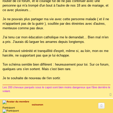
routier de ce forum, et le courage fût de ne pas continuer avec une
personne qui m'a trompé d'un bout à l'autre de nos 18 ans de mariage, et
ce avec plusieurs...
Je ne pouvais plus partager ma vie avec cette personne malade ( et il ne
m'appartient pas de la guérir ), souillée par des étreintes avec d'autres,
menteuse comme pas deux.
J'ai tenu car mon éducation catholique me le demandait... Bien mal m'en
a pris. J'aurais dû larguer les amarres depuis longtemps.
J'ai retrouvé sérénité et tranquillité d'esprit, même si, au loin, mon ex me
harcèle, ne supportant pas que je lui échappe.
Ton schéma semble bien différent : heureusement pour toi. Sur ce forum,
quelques uns s'en sortent. Mais c'est bien rare.
Je te souhaite de nouveau de t'en sortir.
Les 200 chevaux parqués sous le capot sont bien moins dangereux que l'âne derrière le
volant.
ouiounon
Participant