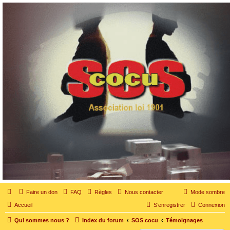
SOS cocu
SOS cocu est une association loi 1901 dont l'objet est le soutien aux victimes d'adultère.
Pouvoir parler, se confier, recevoir un soutien moral pour traverser une situation
personnelle douloureuse
Faire un don
FAQ
Règles
Nous contacter
Mode sombre
Accueil
S’enregistrer
Connexion
Qui sommes nous ?
Index du forum
SOS cocu
Témoignages