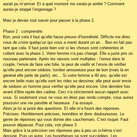
aurait pu m’arriver. Et à quel moment me serais-je arrêté ? Comment
aurais-je stoppé l’engrenage ?
Mais je devais tout savoir pour passer à la phase 2.
Phase 2 : comprendre.
Bon, pour cela il faut qu’elle fasse preuve d’honnêteté. Difficile me direz
vous de croire quelqu’un qui vous a menti durant un an… Ben en fait pas
tant que cela. Il faut juste bien voir si les choses sont cohérentes et
collent avec la phase 1. Votre femme n’a pas changé. Elle a juste pris un
nouveau partenaire. Après les raisons sont multiples : l’ennui dans le
couple, l’envie de faire une folie, la peur de vieillir et l’envie de vérifier
qu’elle peut encore séduire, tomber amoureuse pour de bon (mais là en
général elle parle de partir), etc... Si votre femme a 40 ans, qu’elle est
encore belle mais qu’elle sent les rides se dessiner, elle peut avoir envie
de séduire un homme pour vérifier qu’elle peut encore. Une dernière fois
avant d’être rayée des cadres. Ceci n’a strictement aucun rapport avec
vous. Si seulement vous ne vous en étiez pas rendu compte, vous auriez
poursuivi une vie paisible et heureuse. J’ai essayé...
Alors je lui ai posé des questions. Et elle m’a fourni des réponses.
Précises. Horriblement précises, honnêtes et donc douloureuses. Le
genre de réponses qui vous donne des cauchemars. C’est risqué. Faut
pouvoir dépasser. Pour cela, voir phase 3.
Mais grâce à la précision ses réponses peu à peu un schéma s’est
dessiné. Puis un autre. Les hypothèses se sont succédées. Les