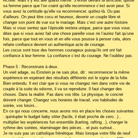
Achille. Mais il y est allé quand même. S’enfuir devant la difficulté, quitter
sa femme parce que l’on craint qu’elle recommence c’est avoir peur. Si
vous avez la certitude qu’elle va recommencer, quittez-là. Ou pas
d’ailleurs. On peut être cocu et heureux, devenir un couple libre et
changer son point de vue sur le mariage. Mais c’est une autre histoire.
Mais si vous sentez que l’épisode restera unique, parce que vous vous
dites que si vous aviez fait une chose pareille vous ne l’auriez fait qu’une
fois, parce que tout en vous et en elle vous pousse à penser cela, alors
refaire confiance devient un authentique acte de courage.
Les cocus sont tous des hommes courageux puisqu’ils ont ont fait
confiance à leur femme. La confiance c’est du courage. Ne l’oubliez pas.
Phase 5 : Reconstruire à deux.
Un vieil adage, ou Einstein je ne sais plus, dit : recommencer la même
expérience en espérant des résultats différents est le signe de la folie.
Bien entendu. Il est clair que si vous ne changez rien dans votre vie de
couple à la suite du séisme, il va se reproduire. Il faut changer des
choses. Dans la réalité. Pas dans vos tête. Le physique, le concret
doivent changer. Changez vos horaires de travail, vos habitudes de
soirée, vos loisirs...
En ce qui nous concerne, nous avons mis en place les choses suivantes
: quintupler le budget baby sitter (facile, il était proche de zero...) ,
multiplier les expériences fun ensemble (karting, rafting...), changer le
rythme des soirées, réaménager des pièces... et puis surtout...
Je ne suis pas un catholique frénétique. Mais lorsque votre fille de neuf