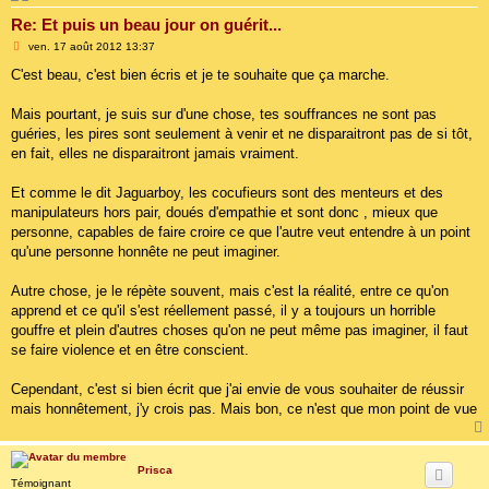
Re: Et puis un beau jour on guérit...
M
ven. 17 août 2012 13:37
e
s
C'est beau, c'est bien écris et je te souhaite que ça marche.
s
a
g
Mais pourtant, je suis sur d'une chose, tes souffrances ne sont pas
e
guéries, les pires sont seulement à venir et ne disparaitront pas de si tôt,
en fait, elles ne disparaitront jamais vraiment.
Et comme le dit Jaguarboy, les cocufieurs sont des menteurs et des
manipulateurs hors pair, doués d'empathie et sont donc , mieux que
personne, capables de faire croire ce que l'autre veut entendre à un point
qu'une personne honnête ne peut imaginer.
Autre chose, je le répète souvent, mais c'est la réalité, entre ce qu'on
apprend et ce qu'il s'est réellement passé, il y a toujours un horrible
gouffre et plein d'autres choses qu'on ne peut même pas imaginer, il faut
se faire violence et en être conscient.
Cependant, c'est si bien écrit que j'ai envie de vous souhaiter de réussir
mais honnêtement, j'y crois pas. Mais bon, ce n'est que mon point de vue
Prisca
Témoignant