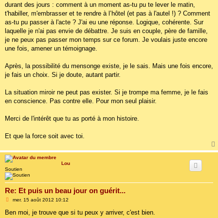
durant des jours : comment à un moment as-tu pu te lever le matin,
t'habiller, m'embrasser et te rendre à l’hôtel (et pas à l'autel !) ? Comment
as-tu pu passer à l'acte ? J'ai eu une réponse. Logique, cohérente. Sur
laquelle je n'ai pas envie de débattre. Je suis en couple, père de famille,
je ne peux pas passer mon temps sur ce forum. Je voulais juste encore
une fois, amener un témoignage.
Après, la possibilité du mensonge existe, je le sais. Mais une fois encore,
je fais un choix. Si je doute, autant partir.
La situation miroir ne peut pas exister. Si je trompe ma femme, je le fais
en conscience. Pas contre elle. Pour mon seul plaisir.
Merci de l'intérêt que tu as porté à mon histoire.
Et que la force soit avec toi.
Lou
Soutien
Re: Et puis un beau jour on guérit...
M
mer. 15 août 2012 10:12
e
s
Ben moi, je trouve que si tu peux y arriver, c'est bien.
s