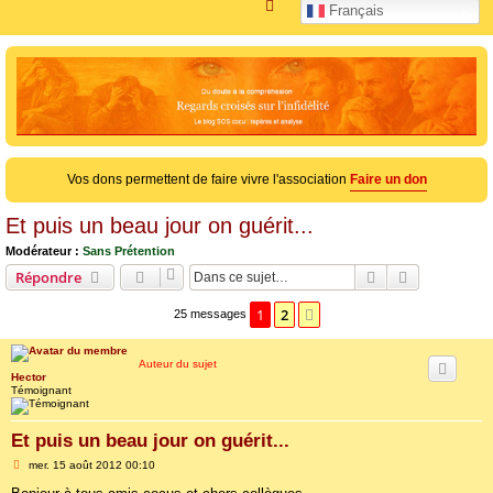
R
Français
e
c
h
e
r
c
Vos dons permettent de faire vivre l'association
Faire un don
h
e
Et puis un beau jour on guérit...
r
Modérateur :
Sans Prétention
Rechercher
Recherche 
Répondre
1
2
Suivante
25 messages
Auteur du sujet
Hector
Témoignant
Et puis un beau jour on guérit...
M
mer. 15 août 2012 00:10
e
s