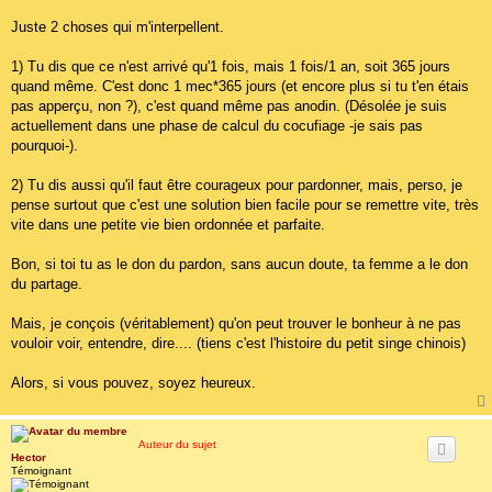
a
g
Juste 2 choses qui m'interpellent.
e
1) Tu dis que ce n'est arrivé qu'1 fois, mais 1 fois/1 an, soit 365 jours
quand même. C'est donc 1 mec*365 jours (et encore plus si tu t'en étais
pas apperçu, non ?), c'est quand même pas anodin. (Désolée je suis
actuellement dans une phase de calcul du cocufiage -je sais pas
pourquoi-).
2) Tu dis aussi qu'il faut être courageux pour pardonner, mais, perso, je
pense surtout que c'est une solution bien facile pour se remettre vite, très
vite dans une petite vie bien ordonnée et parfaite.
Bon, si toi tu as le don du pardon, sans aucun doute, ta femme a le don
du partage.
Mais, je conçois (véritablement) qu'on peut trouver le bonheur à ne pas
vouloir voir, entendre, dire.... (tiens c'est l'histoire du petit singe chinois)
Alors, si vous pouvez, soyez heureux.
Auteur du sujet
Hector
Témoignant