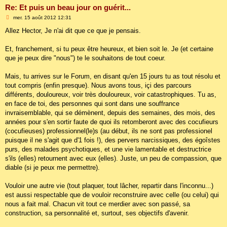
Re: Et puis un beau jour on guérit...
M
mer. 15 août 2012 12:31
e
s
Allez Hector, Je n'ai dit que ce que je pensais.
s
a
g
Et, franchement, si tu peux être heureux, et bien soit le. Je (et certaine
e
que je peux dire "nous") te le souhaitons de tout coeur.
Mais, tu arrives sur le Forum, en disant qu'en 15 jours tu as tout résolu et
tout compris (enfin presque). Nous avons tous, içi des parcours
différents, douloureux, voir très douloureux, voir catastrophiques. Tu as,
en face de toi, des personnes qui sont dans une souffrance
invraisemblable, qui se démènent, depuis des semaines, des mois, des
années pour s'en sortir faute de quoi ils retomberont avec des cocufieurs
(cocufieuses) professionnel(le)s (au début, ils ne sont pas professionel
puisque il ne s'agit que d'1 fois !), des pervers narcissiques, des égoîstes
purs, des malades psychotiques, et une vie lamentable et destructrice
s'ils (elles) retournent avec eux (elles). Juste, un peu de compassion, que
diable (si je peux me permettre).
Vouloir une autre vie (tout plaquer, tout lâcher, repartir dans l'inconnu...)
est aussi respectable que de vouloir reconstruire avec celle (ou celui) qui
nous a fait mal. Chacun vit tout ce merdier avec son passé, sa
construction, sa personnalité et, surtout, ses objectifs d'avenir.