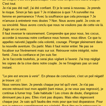
C'est tout.
Je n'ai pas été naïf, j'ai été confiant. Et je le serai à nouveau. Je prends
le risque. Sinon je fais quoi ? Je m'abaisse à quoi ? A surveiller ma
femme en permanence ? Avec la souffrance que cela provoque ? Je
m'amuse à entretenir mes doutes ? Non. Nous avons parlé. Je crois en
sa sincérité. Nous avons conclu que nous ne voulions pas de cette vie là.
J'agis en ce sens.
Il faut inverser le raisonnement. Comprendre que pour nous, les cocus,
accorder à nouveau notre confiance nous honore, nous élève. Ce que tu
appelles naïveté j'appelle cela volonté, courage. Plonger pleinement dans
la nouvelle aventure. Ou partir. Mais il faut rester entier. Ne pas se
focaliser sur l'événement mais sur soi. Retrouver notre intégrité, notre
fierté. J'ose la confiance et j'en suis fier.
Je te l'accorde toutefois, je serai plus vigilant à l'avenir. J'ai trop négligé
les signes de la crise dans notre couple. Je ne l'imaginais pas un seul
instant.
"Le pire est encore à venir". En phrase de conclusion, c'est un poil négatif
je trouve ;o) !
Nous verrons bien. Je prends chaque jour tel qu'il vient. Je n'ai pas
encore retrouvé tout mon appétit (tant mieux, je ne veux pas regrossir), je
continue à fumer trop. Sale habitude ! Les crises de doute, d'angoisse
diminuent peu à peu. Elles n'ont pas disparu. Mais elles régressent
chaque jour. Je sais qu'il faudra des mois pour que tout disparaisse. Pour
que je retrouve complètement ma sérénité. Peut-être ne la retrouverai-je