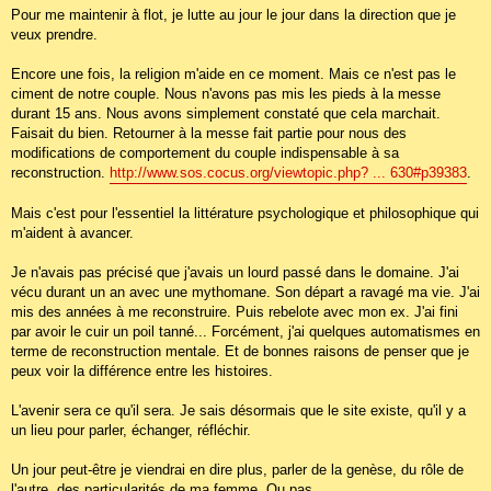
Pour me maintenir à flot, je lutte au jour le jour dans la direction que je
veux prendre.
Encore une fois, la religion m'aide en ce moment. Mais ce n'est pas le
ciment de notre couple. Nous n'avons pas mis les pieds à la messe
durant 15 ans. Nous avons simplement constaté que cela marchait.
Faisait du bien. Retourner à la messe fait partie pour nous des
modifications de comportement du couple indispensable à sa
reconstruction.
http://www.sos.cocus.org/viewtopic.php? ... 630#p39383
.
Mais c'est pour l'essentiel la littérature psychologique et philosophique qui
m'aident à avancer.
Je n'avais pas précisé que j'avais un lourd passé dans le domaine. J'ai
vécu durant un an avec une mythomane. Son départ a ravagé ma vie. J'ai
mis des années à me reconstruire. Puis rebelote avec mon ex. J'ai fini
par avoir le cuir un poil tanné... Forcément, j'ai quelques automatismes en
terme de reconstruction mentale. Et de bonnes raisons de penser que je
peux voir la différence entre les histoires.
L'avenir sera ce qu'il sera. Je sais désormais que le site existe, qu'il y a
un lieu pour parler, échanger, réfléchir.
Un jour peut-être je viendrai en dire plus, parler de la genèse, du rôle de
l'autre, des particularités de ma femme. Ou pas.