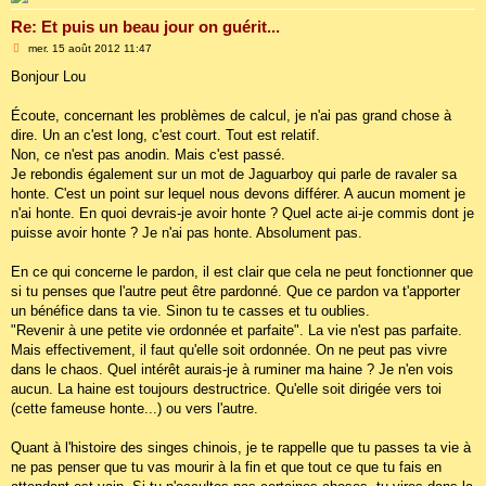
Re: Et puis un beau jour on guérit...
M
mer. 15 août 2012 11:47
e
s
Bonjour Lou
s
a
g
Écoute, concernant les problèmes de calcul, je n'ai pas grand chose à
e
dire. Un an c'est long, c'est court. Tout est relatif.
Non, ce n'est pas anodin. Mais c'est passé.
Je rebondis également sur un mot de Jaguarboy qui parle de ravaler sa
honte. C'est un point sur lequel nous devons différer. A aucun moment je
n'ai honte. En quoi devrais-je avoir honte ? Quel acte ai-je commis dont je
puisse avoir honte ? Je n'ai pas honte. Absolument pas.
En ce qui concerne le pardon, il est clair que cela ne peut fonctionner que
si tu penses que l'autre peut être pardonné. Que ce pardon va t'apporter
un bénéfice dans ta vie. Sinon tu te casses et tu oublies.
"Revenir à une petite vie ordonnée et parfaite". La vie n'est pas parfaite.
Mais effectivement, il faut qu'elle soit ordonnée. On ne peut pas vivre
dans le chaos. Quel intérêt aurais-je à ruminer ma haine ? Je n'en vois
aucun. La haine est toujours destructrice. Qu'elle soit dirigée vers toi
(cette fameuse honte...) ou vers l'autre.
Quant à l'histoire des singes chinois, je te rappelle que tu passes ta vie à
ne pas penser que tu vas mourir à la fin et que tout ce que tu fais en