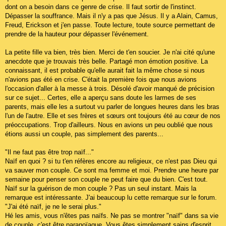
dont on a besoin dans ce genre de crise. Il faut sortir de l'instinct.
Dépasser la souffrance. Mais il n'y a pas que Jésus. Il y a Alain, Camus,
Freud, Erickson et j'en passe. Toute lecture, toute source permettant de
prendre de la hauteur pour dépasser l'événement.
La petite fille va bien, très bien. Merci de t'en soucier. Je n'ai cité qu'une
anecdote que je trouvais très belle. Partagé mon émotion positive. La
connaissant, il est probable qu'elle aurait fait la même chose si nous
n'avions pas été en crise. C'était la première fois que nous avions
l'occasion d'aller à la messe à trois. Désolé d'avoir manqué de précision
sur ce sujet... Certes, elle a aperçu sans doute les larmes de ses
parents, mais elle les a surtout vu parler de longues heures dans les bras
l'un de l'autre. Elle et ses frères et sœurs ont toujours été au cœur de nos
préoccupations. Trop d'ailleurs. Nous en avions un peu oublié que nous
étions aussi un couple, pas simplement des parents...
"Il ne faut pas être trop naïf..."
Naïf en quoi ? si tu t'en réfères encore au religieux, ce n'est pas Dieu qui
va sauver mon couple. Ce sont ma femme et moi. Prendre une heure par
semaine pour penser son couple ne peut faire que du bien. C'est tout.
Naïf sur la guérison de mon couple ? Pas un seul instant. Mais la
remarque est intéressante. J'ai beaucoup lu cette remarque sur le forum.
"J'ai été naïf, je ne le serai plus."
Hé les amis, vous n'êtes pas naïfs. Ne pas se montrer "naïf" dans sa vie
de couple, c'est être paranoïaque. Vous êtes simplement sains d'esprit.