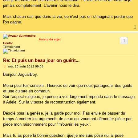
jamais complètement. L'avenir nous le dira.
Mais chacun sait que dans la vie, ce n'est pas en s'imaginant perdre que
l'on gagne.
Auteur du sujet
Hector
Témoignant
Re: Et puis un beau jour on guérit...
M
mer. 15 août 2012 09:59
e
s
Bonjour JaguarBoy.
s
a
g
Merci pour tes conseils. Heureux de voir que nous partageons des goûts
e
et une culture en commun.
Sur l'aspect religieux, je pense a voir largement répondu dans le message
à Adèle. Sur la vitesse de reconstruction également.
Désolé pour la genèse, je la garde pour moi. Pas envie de passer du
temps à contrer les arguments de ceux qui voudront démonter pièce par
pièce mon raisonnement pour "m'ouvrir les yeux".
Mais tu as posé la bonne question, que je me suis posé /lui ai posé