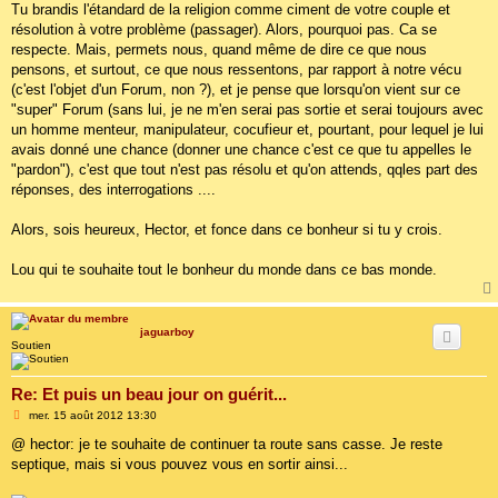
Tu brandis l'étandard de la religion comme ciment de votre couple et
résolution à votre problème (passager). Alors, pourquoi pas. Ca se
respecte. Mais, permets nous, quand même de dire ce que nous
pensons, et surtout, ce que nous ressentons, par rapport à notre vécu
(c'est l'objet d'un Forum, non ?), et je pense que lorsqu'on vient sur ce
"super" Forum (sans lui, je ne m'en serai pas sortie et serai toujours avec
un homme menteur, manipulateur, cocufieur et, pourtant, pour lequel je lui
avais donné une chance (donner une chance c'est ce que tu appelles le
"pardon"), c'est que tout n'est pas résolu et qu'on attends, qqles part des
réponses, des interrogations ....
Alors, sois heureux, Hector, et fonce dans ce bonheur si tu y crois.
Lou qui te souhaite tout le bonheur du monde dans ce bas monde.
jaguarboy
Soutien
Re: Et puis un beau jour on guérit...
M
mer. 15 août 2012 13:30
e
s
@ hector: je te souhaite de continuer ta route sans casse. Je reste
s
septique, mais si vous pouvez vous en sortir ainsi...
a
g
e