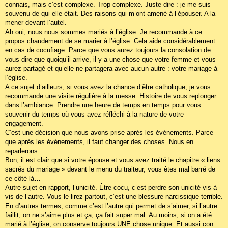
connais, mais c’est complexe. Trop complexe. Juste dire : je me suis
souvenu de qui elle était. Des raisons qui m’ont amené à l’épouser. A la
mener devant l’autel.
Ah oui, nous nous sommes mariés à l’église. Je recommande à ce
propos chaudement de se marier à l’église. Cela aide considérablement
en cas de cocufiage. Parce que vous aurez toujours la consolation de
vous dire que quoiqu’il arrive, il y a une chose que votre femme et vous
aurez partagé et qu’elle ne partagera avec aucun autre : votre mariage à
l’église.
A ce sujet d’ailleurs, si vous avez la chance d’être catholique, je vous
recommande une visite régulière à la messe. Histoire de vous replonger
dans l’ambiance. Prendre une heure de temps en temps pour vous
souvenir du temps où vous avez réfléchi à la nature de votre
engagement.
C’est une décision que nous avons prise après les évènements. Parce
que après les évènements, il faut changer des choses. Nous en
reparlerons.
Bon, il est clair que si votre épouse et vous avez traité le chapitre « liens
sacrés du mariage » devant le menu du traiteur, vous êtes mal barré de
ce côté là…
Autre sujet en rapport, l’unicité. Être cocu, c’est perdre son unicité vis à
vis de l’autre. Vous le lirez partout, c’est une blessure narcissique terrible.
En d’autres termes, comme c’est l’autre qui permet de s’aimer, si l’autre
faillit, on ne s’aime plus et ça, ça fait super mal. Au moins, si on a été
marié à l’église, on conserve toujours UNE chose unique. Et aussi con