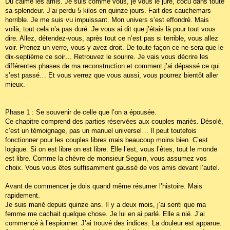
Du calme les amis. Je suis comme vous, je vous le jure, cocu dans toute
sa splendeur. J’ai perdu 5 kilos en quinze jours. Fait des cauchemars
horrible. Je me suis vu impuissant. Mon univers s’est effondré. Mais
voilà, tout cela n’a pas duré. Je vous ai dit que j’étais là pour tout vous
dire. Allez, détendez-vous, après tout ce n’est pas si terrible, vous allez
voir. Prenez un verre, vous y avez droit. De toute façon ce ne sera que le
dix-septième ce soir… Retrouvez le sourire. Je vais vous décrire les
différentes phases de ma reconstruction et comment j’ai dépassé ce qui
s’est passé… Et vous verrez que vous aussi, vous pourrez bientôt aller
mieux.
Phase 1 : Se souvenir de celle que l’on a épousée.
Ce chapitre comprend des parties réservées aux couples mariés. Désolé,
c’est un témoignage, pas un manuel universel… Il peut toutefois
fonctionner pour les couples libres mais beaucoup moins bien. C’est
logique. Si on est libre on est libre. Elle l’est, vous l’êtes, tout le monde
est libre. Comme la chèvre de monsieur Seguin, vous assumez vos
choix. Vous vous êtes suffisamment gaussé de vos amis devant l’autel.
Avant de commencer je dois quand même résumer l’histoire. Mais
rapidement.
Je suis marié depuis quinze ans. Il y a deux mois, j’ai senti que ma
femme me cachait quelque chose. Je lui en ai parlé. Elle a nié. J’ai
commencé à l’espionner. J’ai trouvé des indices. La douleur est apparue.