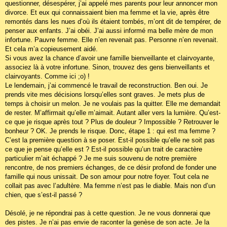
questionner, désespérer, j’ai appelé mes parents pour leur annoncer mon
divorce. Et eux qui connaissaient bien ma femme et la vie, après être
remontés dans les nues d’où ils étaient tombés, m’ont dit de tempérer, de
penser aux enfants. J’ai obéi. J’ai aussi informé ma belle mère de mon
infortune. Pauvre femme. Elle n’en revenait pas. Personne n’en revenait.
Et cela m’a copieusement aidé.
Si vous avez la chance d’avoir une famille bienveillante et clairvoyante,
associez là à votre infortune. Sinon, trouvez des gens bienveillants et
clairvoyants. Comme ici ;o) !
Le lendemain, j’ai commencé le travail de reconstruction. Ben oui. Je
prends vite mes décisions lorsqu’elles sont graves. Je mets plus de
temps à choisir un melon. Je ne voulais pas la quitter. Elle me demandait
de rester. M’affirmait qu’elle m’aimait. Autant aller vers la lumière. Qu’est-
ce que je risque après tout ? Plus de douleur ? Impossible ? Retrouver le
bonheur ? OK. Je prends le risque. Donc, étape 1 : qui est ma femme ?
C’est la première question à se poser. Est-il possible qu’elle ne soit pas
ce que je pense qu’elle est ? Est-il possible qu’un trait de caractère
particulier m’ait échappé ? Je me suis souvenu de notre première
rencontre, de nos premiers échanges, de ce désir profond de fonder une
famille qui nous unissait. De son amour pour notre foyer. Tout cela ne
collait pas avec l’adultère. Ma femme n’est pas le diable. Mais non d’un
chien, que s’est-il passé ?
Désolé, je ne répondrai pas à cette question. Je ne vous donnerai que
des pistes. Je n’ai pas envie de raconter la genèse de son acte. Je la