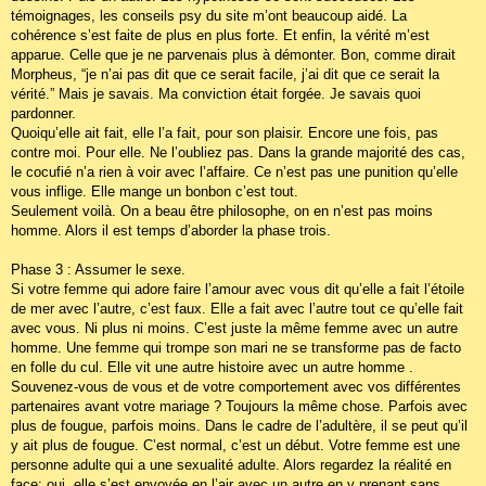
témoignages, les conseils psy du site m’ont beaucoup aidé. La
cohérence s’est faite de plus en plus forte. Et enfin, la vérité m’est
apparue. Celle que je ne parvenais plus à démonter. Bon, comme dirait
Morpheus, “je n’ai pas dit que ce serait facile, j’ai dit que ce serait la
vérité.” Mais je savais. Ma conviction était forgée. Je savais quoi
pardonner.
Quoiqu’elle ait fait, elle l’a fait, pour son plaisir. Encore une fois, pas
contre moi. Pour elle. Ne l’oubliez pas. Dans la grande majorité des cas,
le cocufié n’a rien à voir avec l’affaire. Ce n’est pas une punition qu’elle
vous inflige. Elle mange un bonbon c’est tout.
Seulement voilà. On a beau être philosophe, on en n’est pas moins
homme. Alors il est temps d’aborder la phase trois.
Phase 3 : Assumer le sexe.
Si votre femme qui adore faire l’amour avec vous dit qu’elle a fait l’étoile
de mer avec l’autre, c’est faux. Elle a fait avec l’autre tout ce qu’elle fait
avec vous. Ni plus ni moins. C’est juste la même femme avec un autre
homme. Une femme qui trompe son mari ne se transforme pas de facto
en folle du cul. Elle vit une autre histoire avec un autre homme .
Souvenez-vous de vous et de votre comportement avec vos différentes
partenaires avant votre mariage ? Toujours la même chose. Parfois avec
plus de fougue, parfois moins. Dans le cadre de l’adultère, il se peut qu’il
y ait plus de fougue. C’est normal, c’est un début. Votre femme est une
personne adulte qui a une sexualité adulte. Alors regardez la réalité en
face: oui, elle s’est envoyée en l’air avec un autre en y prenant sans