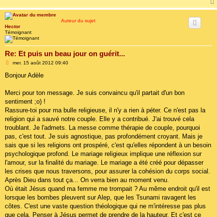
Auteur du sujet
Hector
Témoignant
Re: Et puis un beau jour on guérit...
M
mer. 15 août 2012 09:40
e
s
Bonjour Adèle
s
a
g
Merci pour ton message. Je suis convaincu qu'il partait d'un bon
e
sentiment ;o) !
Rassure-toi pour ma bulle religieuse, il n'y a rien à péter. Ce n'est pas la
religion qui a sauvé notre couple. Elle y a contribué. J'ai trouvé cela
troublant. Je l'admets. La messe comme thérapie de couple, pourquoi
pas, c'est tout. Je suis agnostique, pas profondément croyant. Mais je
sais que si les religions ont prospéré, c'est qu'elles répondent à un besoin
psychologique profond. Le mariage religieux implique une réflexion sur
l'amour, sur la finalité du mariage. Le mariage a été créé pour dépasser
les crises que nous traversons, pour assurer la cohésion du corps social.
Après Dieu dans tout ça... On verra bien au moment venu.
Où était Jésus quand ma femme me trompait ? Au même endroit qu'il est
lorsque les bombes pleuvent sur Alep, que les Tsunami ravagent les
côtes. C'est une vaste question théologique qui ne m'intéresse pas plus
que cela. Penser à Jésus permet de prendre de la hauteur. Et c'est ce