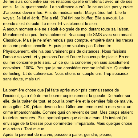
Je me suis concentré sur les relations qu’elle entretenait avec un de ses
amis. Je l’ai questionnée. La souffrance a crû. Je ne voulais pas y croire.
J’ai pensé devenir fou. Pris de médicaments. Maigri. Souffert. Elle le
voyait. Je lui ai écrit. Elle a nié. J’ai fini par bluffer. Elle a avoué. Le
monde s’est écroulé. Le mien. Et visiblement le sien.
A aucun moment elle ne s’était éloignée de moi durant toute sa liaison.
Moralement un peu. Inévitablement. Beaucoup de SMS avec son amant.
Classique. Mais je ne m’en rendais pas compte, empêtré dans les tracas
de la vie professionnelle. Et puis je ne voulais pas l'admettre...
Physiquement, elle n'a pas vraiment pris de distances. Nous faisions
l’amour souvent, et y prenions l’un et l’autre beaucoup de plaisir. En ce
qui me concerne je le sais. En ce qui la concerne j’en suis absolument
convaincu. 100%. Pas que je me considère comme infaillible. Question
de feeling. Et de cohérence. Nous étions un couple uni. Trop soucieux
sans doute, mais uni.
La première chose que j’ai faite après avoir pris connaissance de
l’incident, ça a été de me bourrer copieusement la gueule. De hurler sur
elle, de la traiter de tout, et pour la première et la dernière fois de ma vie,
de la gifler. OK, j’étais devenu fou. Gifler une femme est à mes yeux un
crime impardonnable. Comme quoi on revient de tout. Mes coups étaient
toutefois mesurés. Plus symboliques que destructeurs. Un instant j’ai
envisagé de la blesser pour commettre l’irréparable. Mais quelque chose
m’a retenu. Tant mieux.
Après la pire nuit de ma vie, passée à parler, geindre, pleurer,