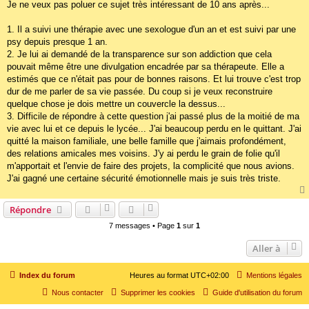
s
Je ne veux pas poluer ce sujet très intéressant de 10 ans après...
s
a
g
1. Il a suivi une thérapie avec une sexologue d'un an et est suivi par une
e
psy depuis presque 1 an.
2. Je lui ai demandé de la transparence sur son addiction que cela
pouvait même être une divulgation encadrée par sa thérapeute. Elle a
estimés que ce n'était pas pour de bonnes raisons. Et lui trouve c'est trop
dur de me parler de sa vie passée. Du coup si je veux reconstruire
quelque chose je dois mettre un couvercle la dessus...
3. Difficile de répondre à cette question j'ai passé plus de la moitié de ma
vie avec lui et ce depuis le lycée... J'ai beaucoup perdu en le quittant. J'ai
quitté la maison familiale, une belle famille que j'aimais profondément,
des relations amicales mes voisins. J'y ai perdu le grain de folie qu'il
m'apportait et l'envie de faire des projets, la complicité que nous avions.
J'ai gagné une certaine sécurité émotionnelle mais je suis très triste.
Répondre
7 messages • Page
1
sur
1
Aller à
Index du forum
Heures au format
UTC+02:00
Mentions légales
Nous contacter
Supprimer les cookies
Guide d'utilisation du forum