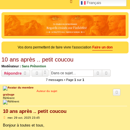
R
Français
e
c
h
e
r
c
Vos dons permettent de faire vivre l'association
Faire un don
h
e
10 ans après .. petit coucou
r
Modérateur :
Sans Prétention
Rechercher
Recherche 
Répondre
7 messages • Page
1
sur
1
Auteur du sujet
grabuge
Référent
10 ans après .. petit coucou
M
mer. 29 oct. 2025 23:45
e
s
Bonjour à toutes et tous,
s