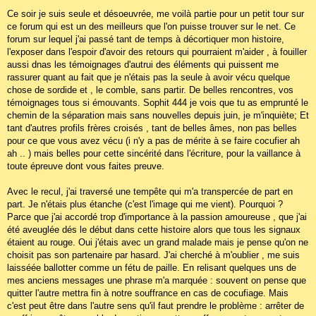
a
g
Ce soir je suis seule et désoeuvrée, me voilà partie pour un petit tour sur
e
ce forum qui est un des meilleurs que l'on puisse trouver sur le net. Ce
forum sur lequel j'ai passé tant de temps à décortiquer mon histoire,
l'exposer dans l'espoir d'avoir des retours qui pourraient m'aider , à fouiller
aussi dnas les témoignages d'autrui des éléments qui puissent me
rassurer quant au fait que je n'étais pas la seule à avoir vécu quelque
chose de sordide et , le comble, sans partir. De belles rencontres, vos
témoignages tous si émouvants. Sophit 444 je vois que tu as emprunté le
chemin de la séparation mais sans nouvelles depuis juin, je m'inquiète; Et
tant d'autres profils frères croisés , tant de belles âmes, non pas belles
pour ce que vous avez vécu (i n'y a pas de mérite à se faire cocufier ah
ah .. ) mais belles pour cette sincérité dans l'écriture, pour la vaillance à
toute épreuve dont vous faites preuve.
Avec le recul, j'ai traversé une tempête qui m'a transpercée de part en
part. Je n'étais plus étanche (c'est l'image qui me vient). Pourquoi ?
Parce que j'ai accordé trop d'importance à la passion amoureuse , que j'ai
été aveuglée dés le début dans cette histoire alors que tous les signaux
étaient au rouge. Oui j'étais avec un grand malade mais je pense qu'on ne
choisit pas son partenaire par hasard. J'ai cherché à m'oublier , me suis
laisséée ballotter comme un fétu de paille. En relisant quelques uns de
mes anciens messages une phrase m'a marquée : souvent on pense que
quitter l'autre mettra fin à notre souffrance en cas de cocufiage. Mais
c'est peut être dans l'autre sens qu'il faut prendre le problème : arrêter de