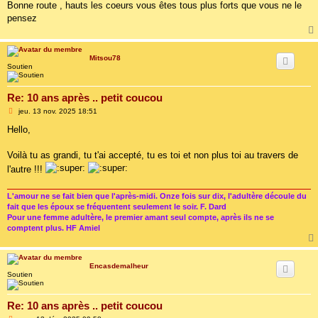
Bonne route , hauts les coeurs vous êtes tous plus forts que vous ne le
pensez
Mitsou78
Soutien
Re: 10 ans après .. petit coucou
M
jeu. 13 nov. 2025 18:51
e
s
Hello,
s
a
g
Voilà tu as grandi, tu t'ai accepté, tu es toi et non plus toi au travers de
e
l'autre !!!
L'amour ne se fait bien que l'après-midi. Onze fois sur dix, l'adultère découle du
fait que les époux se fréquentent seulement le soir. F. Dard
Pour une femme adultère, le premier amant seul compte, après ils ne se
comptent plus. HF Amiel
Encasdemalheur
Soutien
Re: 10 ans après .. petit coucou