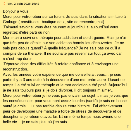
M
dim. 2 août 2026 19:47
e
s
Bonjour à vous,
s
Merci pour votre retour sur ce forum. Je suis dans la situation similaire à
a
g
Grabuge ( prostituees, boutique de x, site de rencontre,mst).
e
J’aimerai savoir si vous êtes heureux aujourd’hui si aujourd’hui vous
regrettez d’être parti ou non.
Mon mari a suivi une thérapie pour addiction et se dit guérie. Mais je n’ai
que très peu de détails sur son addiction hormis les découvertes. Je ne
sais pas depuis quand? À quelle fréquence? Je ne sais pas ce qu’il a
compris de sa thérapie. Il ne souhaite pas revenir sur tout ça avec car
« c’est trop dur ».
J’éprouve donc des difficultés à refaire confiance et à envisager une
reconstruction…
Avec les années votre expérience que me conseillerait vous… je suis
partie il y a 3 ans suite à la découverte d’une mst entre autre. Durant ce
temps il a été suivi en thérapie et le mot addiction a été posé. Aujourd’hui
je ne sais toujours pas si je dois divorcer. Il dit toujours m’aimer…
Merci pour votre retour je ne veux pas envahir ce sujet… mais je vois que
les conséquences pour vous sont assez lourdes (santé) je suis en bonne
santé je crois… lui pas terrible depuis cette histoire. J’ai effectivement
peur de développer une maladie à force de stress de découverte et de
déception si je retourne avec lui. Et en même temps nous avions une
belle vie… je ne sais plus où j’en suis..