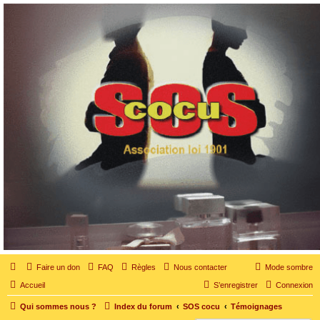
SOS cocu
SOS cocu est une association loi 1901 dont l'objet est le soutien aux victimes d'adultère.
Pouvoir parler, se confier, recevoir un soutien moral pour traverser une situation
personnelle douloureuse
Faire un don
FAQ
Règles
Nous contacter
Mode sombre
Accueil
S’enregistrer
Connexion
Qui sommes nous ?
Index du forum
SOS cocu
Témoignages