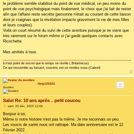
le problème semble stabilisé du point de vue médical, un peu moins du
point de vue psychologique mais finalement, le choix que j'ai fait de rester
afin que l'affaire reste secrète (personne n'était au courant de cette liaison
dont je craignais que la révélation impacte gravement la vie de mes filles
et leurs couples).
Voilà un court résumé du suivi de cette aventure puisque je ne viens que
très rarement sur le forum même si j'ai gardé quelques contacts avec
Ricochette.
Mes amitiés à tous.
Il n'est point de secret que le temps ne révèle ( Britannicus)
Ce qui ressemble au hasard, souvent, est un rendez-vous.(Cabrel)
Help120222
Soutien
Salut Re: 10 ans après .. petit coucou
M
sam. 20 déc. 2025 12:04
e
s
Bonjour à toi,
s
Même si notre histoire n'est pas la même. Je me reconnais un peu.
a
g
Les soucis de santé nous ont rattrapé. Ma date anniversaire est le 12
e
Février 2022.