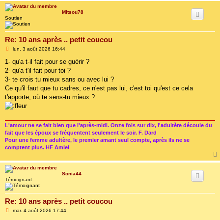
Mitsou78
Soutien
Re: 10 ans après .. petit coucou
M
lun. 3 août 2026 16:44
e
s
1- qu'a t-il fait pour se guérir ?
s
2- qu'a t'il fait pour toi ?
a
g
3- te crois tu mieux sans ou avec lui ?
e
Ce qu'il faut que tu cadres, ce n'est pas lui, c'est toi qu'est ce cela
t'apporte, où te sens-tu mieux ?
L'amour ne se fait bien que l'après-midi. Onze fois sur dix, l'adultère découle du
fait que les époux se fréquentent seulement le soir. F. Dard
Pour une femme adultère, le premier amant seul compte, après ils ne se
comptent plus. HF Amiel
Sonia44
Témoignant
Re: 10 ans après .. petit coucou
M
mar. 4 août 2026 17:44
e