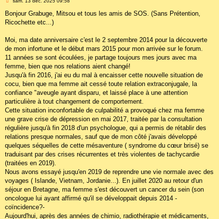
M
sam. 13 déc. 2025 09:58
e
s
Bonjour Grabuge, Mitsou et tous les amis de SOS. (Sans Prétention,
s
Ricochette etc...)
a
g
e
Moi, ma date anniversaire c'est le 2 septembre 2014 pour la découverte
de mon infortune et le début mars 2015 pour mon arrivée sur le forum.
11 années se sont écoulées, je partage toujours mes jours avec ma
femme, bien que nos relations aient changé!
Jusqu'à fin 2016, j'ai eu du mal à encaisser cette nouvelle situation de
cocu, bien que ma femme ait cessé toute relation extraconjugale, la
confiance "aveugle ayant disparu, et laissé place à une attention
particulière à tout changement de comportement.
Cette situation inconfortable de culpabilité a provoqué chez ma femme
une grave crise de dépression en mai 2017, traitée par la consultation
régulière jusqu'à fin 2018 d'un psychologue, qui a permis de rétablir des
relations presque normales, sauf que de mon côté j'avais développé
quelques séquelles de cette mésaventure ( syndrome du cœur brisé) se
traduisant par des crises récurrentes et très violentes de tachycardie
(traitées en 2019).
Nous avons essayé jusqu'en 2019 de reprendre une vie normale avec des
voyages ( Islande, Vietnam, Jordanie...). En juillet 2020 au retour d'un
séjour en Bretagne, ma femme s'est découvert un cancer du sein (son
oncologue lui ayant affirmé qu'il se développait depuis 2014 -
coïncidence?-
Aujourd'hui, après des années de chimio, radiothérapie et médicaments,