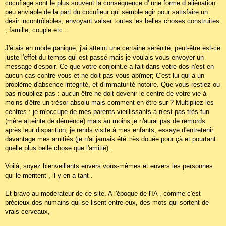
cocufiage sont le plus souvent la conséquence d' une forme d aliénation
peu enviable de la part du cocufieur qui semble agir pour satisfaire un
désir incontrôlables, envoyant valser toutes les belles choses construites
, famille, couple etc ..
J'étais en mode panique, j'ai atteint une certaine sérénité, peut-être est-ce
juste l'effet du temps qui est passé mais je voulais vous envoyer un
message d'espoir. Ce que votre conjoint.e a fait dans votre dos n'est en
aucun cas contre vous et ne doit pas vous abîmer; C'est lui qui a un
problème d'absence intégrité, et d'immaturité notoire. Que vous restiez ou
pas n'oubliez pas : aucun être ne doit devenir le centre de votre vie à
moins d'être un trésor absolu mais comment en être sur ? Multipliez les
centres : je m'occupe de mes parents vieillissants à n'est pas très fun
(mère atteinte de démence) mais au moins je n'aurai pas de remords
après leur disparition, je rends visite à mes enfants, essaye d'entretenir
davantage mes amitiés (je n'ai jamais été très douée pour çà et pourtant
quelle plus belle chose que l'amitié) .
Voilà, soyez bienveillants envers vous-mêmes et envers les personnes
qui le méritent , il y en a tant .
Et bravo au modérateur de ce site. A l'époque de l'IA , comme c'est
précieux des humains qui se lisent entre eux, des mots qui sortent de
vrais cerveaux,