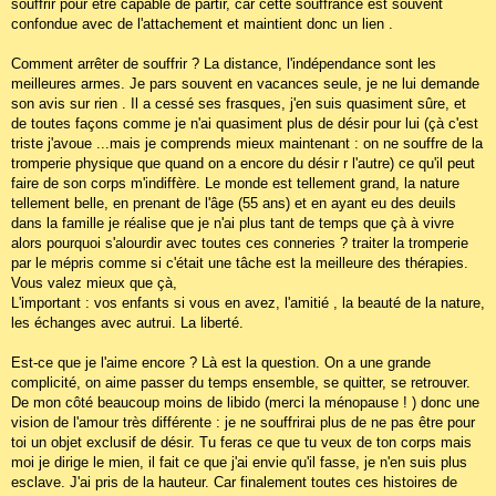
souffrir pour être capable de partir, car cette souffrance est souvent
confondue avec de l'attachement et maintient donc un lien .
Comment arrêter de souffrir ? La distance, l'indépendance sont les
meilleures armes. Je pars souvent en vacances seule, je ne lui demande
son avis sur rien . Il a cessé ses frasques, j'en suis quasiment sûre, et
de toutes façons comme je n'ai quasiment plus de désir pour lui (çà c'est
triste j'avoue ...mais je comprends mieux maintenant : on ne souffre de la
tromperie physique que quand on a encore du désir r l'autre) ce qu'il peut
faire de son corps m'indiffère. Le monde est tellement grand, la nature
tellement belle, en prenant de l'âge (55 ans) et en ayant eu des deuils
dans la famille je réalise que je n'ai plus tant de temps que çà à vivre
alors pourquoi s'alourdir avec toutes ces conneries ? traiter la tromperie
par le mépris comme si c'était une tâche est la meilleure des thérapies.
Vous valez mieux que çà,
L'important : vos enfants si vous en avez, l'amitié , la beauté de la nature,
les échanges avec autrui. La liberté.
Est-ce que je l'aime encore ? Là est la question. On a une grande
complicité, on aime passer du temps ensemble, se quitter, se retrouver.
De mon côté beaucoup moins de libido (merci la ménopause ! ) donc une
vision de l'amour très différente : je ne souffrirai plus de ne pas être pour
toi un objet exclusif de désir. Tu feras ce que tu veux de ton corps mais
moi je dirige le mien, il fait ce que j'ai envie qu'il fasse, je n'en suis plus
esclave. J'ai pris de la hauteur. Car finalement toutes ces histoires de