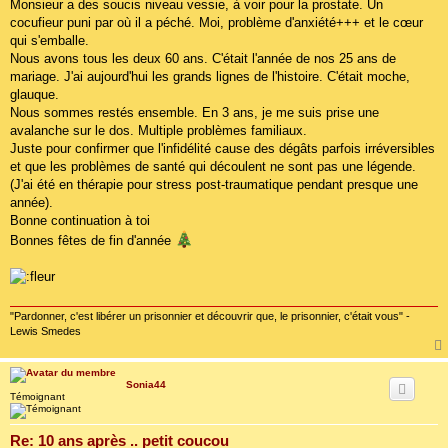
Monsieur a des soucis niveau vessie, à voir pour la prostate. Un
cocufieur puni par où il a péché. Moi, problème d'anxiété+++ et le cœur
qui s'emballe.
Nous avons tous les deux 60 ans. C'était l'année de nos 25 ans de
mariage. J'ai aujourd'hui les grands lignes de l'histoire. C'était moche,
glauque.
Nous sommes restés ensemble. En 3 ans, je me suis prise une
avalanche sur le dos. Multiple problèmes familiaux.
Juste pour confirmer que l'infidélité cause des dégâts parfois irréversibles
et que les problèmes de santé qui découlent ne sont pas une légende.
(J'ai été en thérapie pour stress post-traumatique pendant presque une
année).
Bonne continuation à toi
Bonnes fêtes de fin d'année
"Pardonner, c'est libérer un prisonnier et découvrir que, le prisonnier, c'était vous" -
Lewis Smedes
Sonia44
Témoignant
Re: 10 ans après .. petit coucou