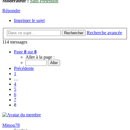
Modérateur :
Sans Prétention
Répondre
Imprimer le sujet
Recherche avancée
Rechercher
114 messages
Page
8
sur
8
Aller à la page :
Précédente
1
…
4
5
6
7
8
Mitsou78