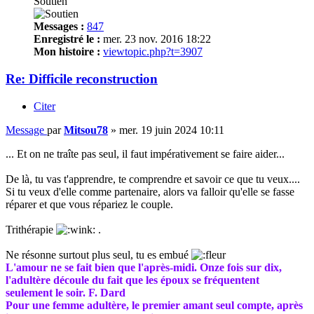
Soutien
Messages :
847
Enregistré le :
mer. 23 nov. 2016 18:22
Mon histoire :
viewtopic.php?t=3907
Re: Difficile reconstruction
Citer
Message
par
Mitsou78
»
mer. 19 juin 2024 10:11
... Et on ne traîte pas seul, il faut impérativement se faire aider...
De là, tu vas t'apprendre, te comprendre et savoir ce que tu veux....
Si tu veux d'elle comme partenaire, alors va falloir qu'elle se fasse
réparer et que vous répariez le couple.
Trithérapie
.
Ne résonne surtout plus seul, tu es embué
L'amour ne se fait bien que l'après-midi. Onze fois sur dix,
l'adultère découle du fait que les époux se fréquentent
seulement le soir. F. Dard
Pour une femme adultère, le premier amant seul compte, après