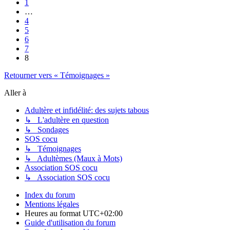
1
…
4
5
6
7
8
Retourner vers « Témoignages »
Aller à
Adultère et infidélité: des sujets tabous
↳ L'adultère en question
↳ Sondages
SOS cocu
↳ Témoignages
↳ Adultèmes (Maux à Mots)
Association SOS cocu
↳ Association SOS cocu
Index du forum
Mentions légales
Heures au format
UTC+02:00
Guide d'utilisation du forum