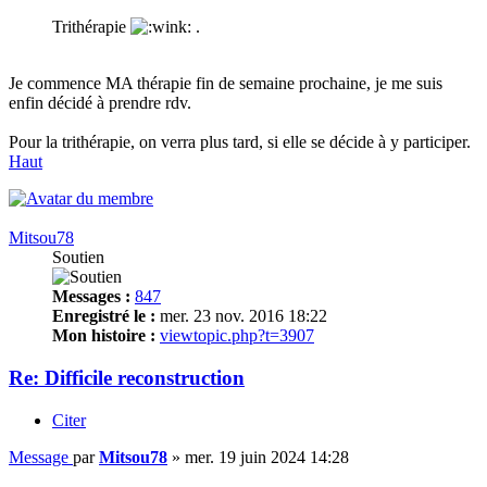
Trithérapie
.
Je commence MA thérapie fin de semaine prochaine, je me suis
enfin décidé à prendre rdv.
Pour la trithérapie, on verra plus tard, si elle se décide à y participer.
Haut
Mitsou78
Soutien
Messages :
847
Enregistré le :
mer. 23 nov. 2016 18:22
Mon histoire :
viewtopic.php?t=3907
Re: Difficile reconstruction
Citer
Message
par
Mitsou78
»
mer. 19 juin 2024 14:28