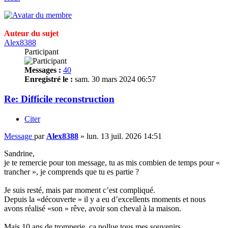
Auteur du sujet
Alex8388
Participant
Messages :
40
Enregistré le :
sam. 30 mars 2024 06:57
Re: Difficile reconstruction
Citer
Message
par
Alex8388
»
lun. 13 juil. 2026 14:51
Sandrine,
je te remercie pour ton message, tu as mis combien de temps pour «
trancher », je comprends que tu es partie ?
Je suis resté, mais par moment c’est compliqué.
Depuis la «découverte » il y a eu d’excellents moments et nous
avons réalisé «son » rêve, avoir son cheval à la maison.
Mais 10 ans de tromperie, ça pollue tous mes souvenirs.