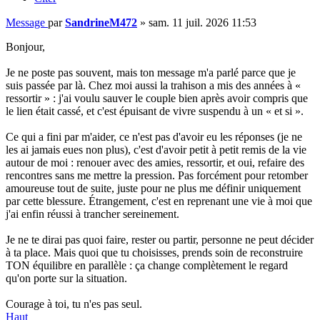
Message
par
SandrineM472
»
sam. 11 juil. 2026 11:53
Bonjour,
Je ne poste pas souvent, mais ton message m'a parlé parce que je
suis passée par là. Chez moi aussi la trahison a mis des années à «
ressortir » : j'ai voulu sauver le couple bien après avoir compris que
le lien était cassé, et c'est épuisant de vivre suspendu à un « et si ».
Ce qui a fini par m'aider, ce n'est pas d'avoir eu les réponses (je ne
les ai jamais eues non plus), c'est d'avoir petit à petit remis de la vie
autour de moi : renouer avec des amies, ressortir, et oui, refaire des
rencontres sans me mettre la pression. Pas forcément pour retomber
amoureuse tout de suite, juste pour ne plus me définir uniquement
par cette blessure. Étrangement, c'est en reprenant une vie à moi que
j'ai enfin réussi à trancher sereinement.
Je ne te dirai pas quoi faire, rester ou partir, personne ne peut décider
à ta place. Mais quoi que tu choisisses, prends soin de reconstruire
TON équilibre en parallèle : ça change complètement le regard
qu'on porte sur la situation.
Courage à toi, tu n'es pas seul.
Haut