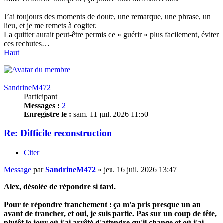
J’ai toujours des moments de doute, une remarque, une phrase, un
lieu, et je me remets à cogiter.
La quitter aurait peut-être permis de « guérir » plus facilement, éviter
ces rechutes…
Haut
SandrineM472
Participant
Messages :
2
Enregistré le :
sam. 11 juil. 2026 11:50
Re: Difficile reconstruction
Citer
Message
par
SandrineM472
»
jeu. 16 juil. 2026 13:47
Alex, désolée de répondre si tard.
Pour te répondre franchement : ça m'a pris presque un an
avant de trancher, et oui, je suis partie. Pas sur un coup de tête,
plutôt le jour où j'ai arrêté d'attendre qu'il change et où j'ai