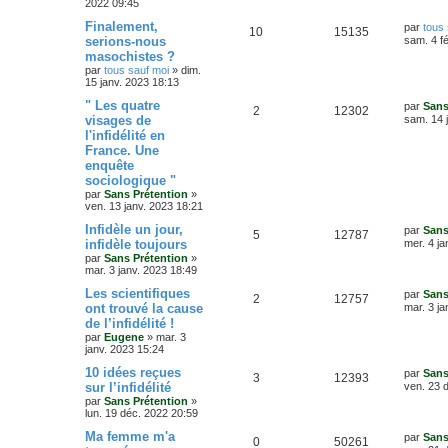
s
2022 09:45
i
g
p
e
e
e
D
Finalement,
par
tous 
e
R
V
10
15135
r
e
serions-nous
sam. 4 f
o
s
m
r
s
masochistes ?
é
u
e
n
s
par
tous sauf moi
»
dim.
n
i
s
15 janv. 2023 18:13
p
e
e
a
s
r
D
" Les quatre
g
par
Sans
o
s
m
R
V
2
12302
e
e
visages de
sam. 14 
e
e
r
s
l'infidélité en
n
é
u
n
s
s
France. Une
i
a
s
p
e
e
enquête
g
r
sociologique "
e
e
o
s
m
par
Sans Prétention
»
e
ven. 13 janv. 2023 18:21
s
s
n
s
D
Infidèle un jour,
par
Sans
R
V
5
12787
a
s
e
infidèle toujours
mer. 4 ja
g
r
par
Sans Prétention
»
é
u
e
n
e
mar. 3 janv. 2023 18:49
i
p
e
e
s
D
Les scientifiques
par
Sans
R
V
2
12757
r
e
ont trouvé la cause
mar. 3 ja
o
s
m
r
de l’infidélité !
é
u
e
n
s
par
Eugene
»
mar. 3
n
i
s
janv. 2023 15:24
p
e
e
a
s
r
D
10 idées reçues
g
par
Sans
o
s
m
R
V
3
12393
e
e
sur l’infidélité
ven. 23 
e
e
r
s
par
Sans Prétention
»
n
é
u
n
s
lun. 19 déc. 2022 20:59
s
i
a
s
p
e
e
D
Ma femme m'a
g
par
Sans
R
V
0
50261
r
e
e