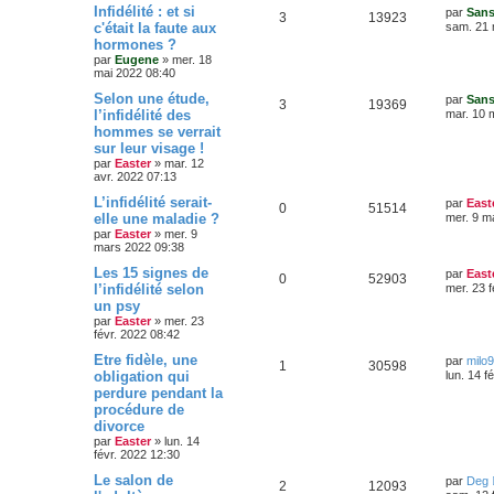
e
D
Infidélité : et si
e
par
Sans
e
R
V
3
13923
e
s
c'était la faute aux
n
sam. 21 
r
s
s
hormones ?
é
u
n
a
s
par
Eugene
»
mer. 18
i
g
mai 2022 08:40
p
e
e
e
e
r
D
Selon une étude,
par
Sans
o
s
m
R
V
3
19369
e
s
l’infidélité des
mar. 10 
e
r
s
hommes se verrait
n
é
u
n
s
sur leur visage !
i
a
s
p
e
e
par
Easter
»
mar. 12
g
r
avr. 2022 07:13
e
e
o
s
m
D
L’infidélité serait-
e
par
East
R
V
0
51514
e
s
s
elle une maladie ?
n
mer. 9 m
r
s
par
Easter
»
mer. 9
é
u
n
a
s
mars 2022 09:38
i
g
p
e
e
e
D
Les 15 signes de
par
East
e
R
V
0
52903
r
e
l’infidélité selon
mer. 23 f
o
s
m
r
s
un psy
é
u
e
n
s
par
Easter
»
mer. 23
n
i
s
févr. 2022 08:42
p
e
e
a
s
r
D
Etre fidèle, une
g
par
milo
o
s
m
R
V
1
30598
e
e
obligation qui
lun. 14 f
e
e
r
s
perdure pendant la
n
é
u
n
s
s
procédure de
i
a
s
p
e
e
divorce
g
r
par
Easter
»
lun. 14
e
e
o
s
m
févr. 2022 12:30
e
s
s
D
Le salon de
n
par
Deg
R
V
2
12093
s
e