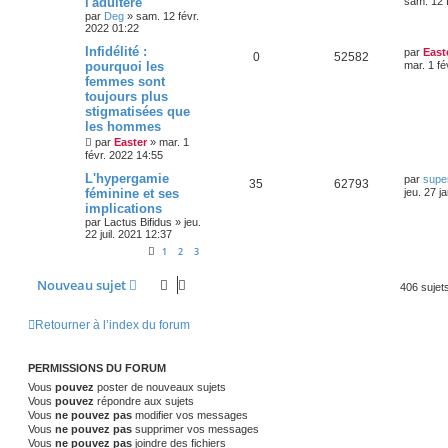
l'adultère
sam. 12 
a
r
s
par
Deg
»
sam. 12 févr.
é
u
g
n
2022 01:22
e
i
e
p
e
e
D
Infidélité :
par
East
R
V
0
52582
r
e
s
pourquoi les
mar. 1 fé
o
s
m
r
femmes sont
é
u
e
n
s
toujours plus
n
i
s
p
e
e
stigmatisées que
a
s
r
les hommes
g
o
s
m
e
par
Easter
»
mar. 1
e
e
févr. 2022 14:55
s
n
s
s
D
L'hypergamie
par
supe
a
R
V
35
62793
s
e
féminine et ses
jeu. 27 j
g
r
e
implications
é
u
e
n
par
Lactus Bifidus
»
jeu.
i
22 juil. 2021 12:37
p
e
e
s
r
1
2
3
o
s
m
e
Nouveau sujet
s
n
406 sujet
s
a
s
g
Retourner à l’index du forum
e
e
s
PERMISSIONS DU FORUM
Vous
pouvez
poster de nouveaux sujets
Vous
pouvez
répondre aux sujets
Vous
ne pouvez pas
modifier vos messages
Vous
ne pouvez pas
supprimer vos messages
Vous
ne pouvez pas
joindre des fichiers