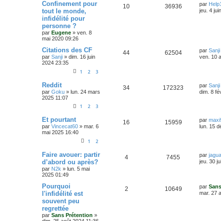
D
Confinement pour
e
par
Help
R
V
10
36936
e
s
tout le monde,
n
jeu. 4 ju
r
s
infidélité pour
é
u
n
a
s
personne ?
i
g
p
e
e
par
Eugene
»
ven. 8
e
e
r
mai 2020 09:26
o
s
m
s
D
Citations des CF
e
par
Sanji
R
V
44
62504
e
s
par
Sanji
»
dim. 16 juin
n
ven. 10 
r
s
2024 23:35
é
u
n
a
s
1
2
3
i
g
p
e
e
e
e
D
Reddit
r
par
Sanji
R
V
34
172323
e
o
s
m
par
Goku
»
lun. 24 mars
dim. 8 fé
s
r
e
2025 11:07
é
u
n
s
n
1
2
3
i
s
p
e
e
a
s
D
Et pourtant
r
g
par
maxi
R
V
16
15959
e
o
s
m
e
par
Vincecat60
»
mar. 6
lun. 15 
e
r
e
mai 2025 16:40
é
u
n
s
n
1
2
s
i
s
p
e
e
a
s
D
Faire avouer: partir
r
g
par
jagu
R
V
4
7455
e
o
s
m
e
d’abord ou après?
jeu. 30 j
e
r
e
par
N2k
»
lun. 5 mai
é
u
n
s
n
2025 01:49
s
i
s
p
e
e
a
D
Pourquoi
s
par
Sans
R
V
2
10649
r
g
e
l'infidélité est
mar. 27 
o
s
m
e
r
e
souvent peu
é
u
e
n
s
regrettée
n
i
s
s
p
e
e
par
Sans Prétention
»
a
r