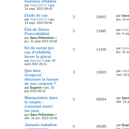
hommes infidèles
é
u
n
par
Help120222
»
jeu.
i
s
14 sept. 2023 08:43
p
e
e
r
D
Etude de cas
par
Sans
o
s
m
R
V
3
10952
e
par
Help120222
»
jeu.
jeu. 14 s
e
r
14 sept. 2023 09:00
s
n
é
u
n
s
i
D
État de Stress
par
Help
a
R
V
5
13485
s
p
e
e
e
Post-infidélité
g
lun. 4 se
r
r
e
par
Sans Prétention
»
é
u
e
o
s
m
n
jeu. 31 août 2023 18:58
e
i
p
e
s
s
e
n
D
Kit de survie (en
par
Astur
R
V
2
11430
s
r
e
cas d'infidélité,
jeu. 31 
a
o
s
m
s
r
briser la glace)
g
é
u
e
n
e
s
par
Asturias
»
mar. 29
n
i
e
s
août 2023 20:21
p
e
e
a
s
r
s
D
Que faire
g
par
milo
o
s
m
R
V
3
13920
e
e
lorsqu'on
ven. 16 j
e
e
r
s
découvre la liaison
n
é
u
n
s
s
de son conjoint ?
i
a
s
p
e
e
par
Eugene
»
jeu. 15
g
r
juin 2023 08:32
e
e
o
s
m
D
Manipulation dans
e
par
Sans
R
V
0
49354
e
s
s
le couple :
n
dim. 16 
r
s
comment ouvrir
é
u
n
a
s
les yeux
i
g
p
e
e
par
Sans Prétention
»
e
e
r
dim. 16 avr. 2023 19:49
o
s
m
s
D
Jalousie maladive
e
par
Eug
R
V
0
49189
e
s
n
lun. 3 av