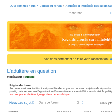
Qui sommes nous ?
Index du forum
Adultère et infidélité: des sujets t
Re
Vos dons permettent de faire vivre l'association
Fa
L'adultère en question
Modérateur :
Eugene
Règles du forum
Forum ouvert aux invités. il est possible d'envoyer un nouveau sujet ou de répondre
posté, mais requierera l’approbation d’un modérateur avant d’être rendu visible pub
Ne pas poster de témoignage dans cette rubrique.
Rechercher
Recherche avancé
Nouveau sujet
406 sujet