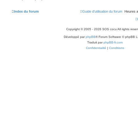
Index du forum
Guide d'utilisation du forum
Heures a
Copyright © 2005 - 2026 SOS cocu All rights reser
Développé par
phpBB
® Forum Software © phpBB L
Traduit par
phpBB-fr.com
Confidentialité
|
Conditions