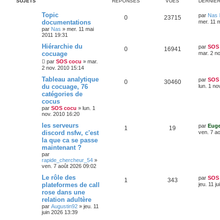
SUJETS
RÉPONSES
VUES
DERNIE
D
Topic
par
Nas
R
V
0
23715
e
documentations
mer. 11 
r
par
Nas
»
mer. 11 mai
é
u
n
2011 19:31
i
p
e
e
D
Hiérarchie du
par
SOS
R
V
0
16941
r
e
cocuage
mar. 2 n
o
s
m
r
é
u
e
par
SOS cocu
»
mar.
n
s
2 nov. 2010 15:14
n
i
s
p
e
e
D
Tableau analytique
a
par
SOS
s
r
R
V
0
30460
e
g
du cocuage, 76
lun. 1 no
o
s
m
r
e
e
catégories de
e
é
u
n
s
n
cocus
i
s
s
p
e
e
par
SOS cocu
»
lun. 1
a
s
r
nov. 2010 16:20
g
o
s
m
e
D
les serveurs
e
e
par
Eug
R
V
1
19
e
s
discord nsfw, c'est
n
ven. 7 a
r
s
s
la que ca se passe
é
u
n
a
s
maintenant ?
i
g
p
e
e
par
e
e
r
rapide_chercheur_54
»
o
s
m
ven. 7 août 2026 09:02
s
e
D
Le rôle des
s
par
SOS
n
R
V
1
343
e
s
plateformes de call
jeu. 11 j
r
a
s
rose dans une
é
u
n
g
relation adultère
i
e
e
p
e
e
par
Augustin92
»
jeu. 11
r
juin 2026 13:39
s
o
s
m