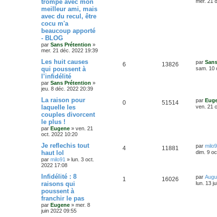
trompé avec mon
mer. 21 
e
o
s
m
r
meilleur ami, mais
é
u
e
n
s
s
avec du recul, être
n
i
s
p
e
e
cocu m'a
a
s
r
beaucoup apporté
g
o
s
m
- BLOG
e
e
e
par
Sans Prétention
»
s
n
mer. 21 déc. 2022 19:39
s
s
a
s
D
Les huit causes
par
Sans
g
R
V
6
13826
e
qui poussent à
sam. 10 
e
e
r
l’infidélité
é
u
n
par
Sans Prétention
»
i
s
jeu. 8 déc. 2022 20:39
p
e
e
r
D
La raison pour
par
Eug
o
s
m
R
V
0
51514
e
laquelle les
ven. 21 
e
r
s
couples divorcent
n
é
u
n
s
le plus !
i
a
s
p
e
e
par
Eugene
»
ven. 21
g
r
oct. 2022 10:20
e
e
o
s
m
D
Je reflechis tout
e
par
milo
R
V
4
11881
e
s
s
haut lol
n
dim. 9 oc
r
s
par
milo91
»
lun. 3 oct.
é
u
n
a
s
2022 17:08
i
g
p
e
e
e
D
Infidélité : 8
par
Augu
e
R
V
1
16026
r
e
raisons qui
lun. 13 j
o
s
m
r
s
poussent à
é
u
e
n
s
franchir le pas
n
i
s
p
e
e
par
Eugene
»
mer. 8
a
s
r
juin 2022 09:55
g
o
s
m