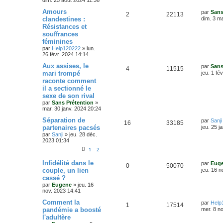
s
dim. 25 août 2024 11:36
g
o
s
m
e
D
Amours
e
par
Sans
e
R
V
2
22113
e
s
clandestines :
n
dim. 3 m
r
s
s
Résistances et
é
u
n
a
s
souffrances
i
g
p
e
e
féminines
e
e
r
par
Help120222
»
lun.
o
s
m
26 févr. 2024 14:14
s
e
s
D
Aux assises, le
n
par
Sans
R
V
4
11515
s
e
mari trompé
jeu. 1 fé
a
r
s
raconte comment
é
u
g
n
il a sectionné le
e
i
e
p
e
e
sexe de son rival
r
par
Sans Prétention
»
s
o
s
m
mar. 30 janv. 2024 20:24
e
s
D
Séparation de
n
par
Sanji
R
V
16
33185
s
e
partenaires pacsés
jeu. 25 j
a
r
s
par
Sanji
»
jeu. 28 déc.
é
u
g
n
2023 01:34
e
i
e
p
e
e
1
2
r
s
o
s
m
D
Infidélité dans le
par
Eug
R
V
0
50070
e
e
couple, un lien
jeu. 16 n
s
r
n
cassé ?
é
u
s
n
par
Eugene
»
jeu. 16
a
i
s
nov. 2023 14:41
p
e
g
e
e
r
e
D
Comment la
par
Help
o
s
m
R
V
1
17514
e
pandémie a boosté
mer. 8 n
e
s
r
s
l'adultère
n
é
u
n
s