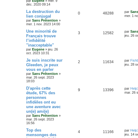
par
Eugene
»
mer. 9
i
a
s
déc. 2020 09:14
p
e
e
g
r
e
D
La destruction du
par
Sans
e
o
s
m
R
V
0
48288
e
lien conjugal
mer. 1 n
e
r
s
s
par
Sans Prétention
»
n
é
u
n
s
mer. 1 nov. 2023 14:00
i
a
s
p
e
e
D
Une minorité de
g
par
Sans
R
V
3
12582
r
e
e
Français trouve
jeu. 26 o
e
o
s
m
r
l’infidélité
é
u
e
n
s
s
"inacceptable"
n
i
s
p
e
e
par
Eugene
»
jeu. 26
a
s
r
oct. 2023 10:31
g
o
s
m
e
D
Je suis inscrite sur
e
par
Fish
e
R
V
2
11634
e
s
Gleeden, je peux
n
jeu. 28 s
r
s
s
vous en parler
é
u
n
a
s
par
Sans Prétention
»
i
g
mar. 26 sept. 2023
p
e
e
e
e
18:03
r
o
s
m
D
D'après cette
s
par
Help
e
R
V
9
13396
e
étude, 67% des
mar. 26 
s
n
r
s
personnes
é
u
n
a
s
infidèles ont eu
i
g
p
e
e
une aventure avec
e
e
r
un(e) ami(e)
o
s
m
par
Sans Prétention
»
e
s
mar. 26 sept. 2023
s
n
16:56
s
a
s
D
Top des
par
Help
R
V
4
11166
g
e
mensonges des
jeu. 14 s
e
r
e