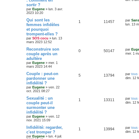
: comment en
r
s
sortir ?
é
u
n
a
s
par
Eugene
»
lun. 3 avr.
i
g
2023 10:20
p
e
e
e
e
r
D
Qui sont les
par
Sans
o
s
m
R
V
1
11457
e
s
femmes infidèles
lun. 13 
e
r
s
et pourquoi
n
é
u
n
s
trompent-elles ?
i
a
s
p
e
e
par
SOS cocu
»
lun. 13
g
r
mars 2023 12:52
e
e
o
s
m
D
Reconstruire son
e
par
Eug
R
V
0
50147
e
s
s
couple après un
n
mer. 1 m
r
s
adultère
é
u
n
a
s
par
Eugene
»
mer. 1
i
g
mars 2023 14:44
p
e
e
e
e
r
D
Couple : peut-on
par
tous 
o
s
m
R
V
5
13794
e
s
pardonner une
dim. 12 f
e
r
s
infidélité ?
n
é
u
n
s
par
Eugene
»
ven. 22
i
a
s
oct. 2021 08:27
p
e
e
g
r
e
D
Sexualité : un
par
tous 
e
o
s
m
R
V
1
13311
e
couple peut-il
dim. 12 f
e
r
s
s
surmonter une
n
é
u
n
s
infidélité ?
i
a
s
p
e
e
par
Eugene
»
ven. 12
g
r
nov. 2021 15:09
e
e
o
s
m
D
Infidélité: regarder,
e
par
tous 
R
V
1
13994
e
s
s
c'est tromper ?
n
dim. 12 f
r
s
par
Eugene
»
lun. 4 juil.
é
u
n
a