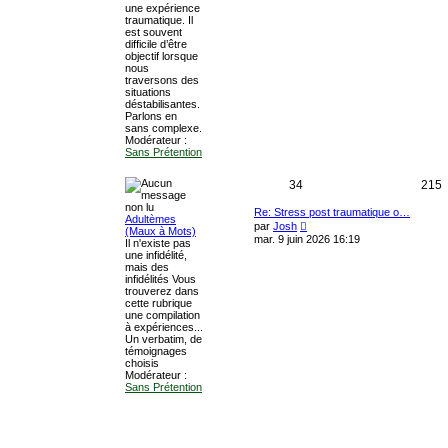
n
i
une expérience
i
r
e
traumatique. Il
e
l
est souvent
r
e
t
difficile d’être
m
d
objectif lorsque
e
e
s
nous
s
r
traversons des
s
n
situations
a
i
déstabilisantes.
g
e
Parlons en
e
r
sans complexe.
m
Modérateur :
e
Sans Prétention
s
s
a
S
34
215
g
e
u
e
D
Re: Stress post traumatique o…
Adultèmes
e
V
par
Josh
(Maux à Mots)
r
j
o
s
mar. 9 juin 2026 16:19
Il n'existe pas
n
i
une infidélité,
i
r
e
s
mais des
e
l
infidélités Vous
r
e
t
a
trouverez dans
m
d
cette rubrique
e
e
s
g
une compilation
s
r
à expériences...
s
n
Un verbatim, de
e
a
i
témoignages
g
e
choisis
s
e
r
Modérateur :
m
Sans Prétention
e
s
s
a
g