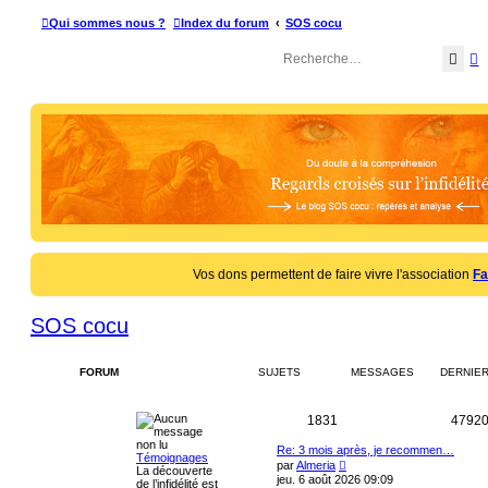
Qui sommes nous ?
Index du forum
SOS cocu
Rech
R
Vos dons permettent de faire vivre l'association
Fa
SOS cocu
FORUM
SUJETS
MESSAGES
DERNIE
S
1831
4792
u
D
Re: 3 mois après, je recommen…
Témoignages
e
V
par
Almeria
La découverte
r
j
o
jeu. 6 août 2026 09:09
de l’infidélité est