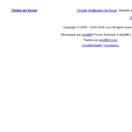
e
Index du forum
Guide d'utilisation du forum
Heures a
Copyright © 2005 - 2026 SOS cocu All rights reser
Développé par
phpBB
® Forum Software © phpBB L
Traduit par
phpBB-fr.com
Confidentialité
|
Conditions