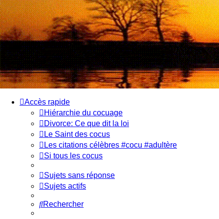
SOS cocu
SOS cocu est une association loi 1901 dont l'objet est le soutien
douloureuse
Vers le contenu
Accès rapide
Hiérarchie du cocuage
Divorce: Ce que dit la loi
Le Saint des cocus
Les citations célèbres #cocu #adultère
Si tous les cocus
Sujets sans réponse
Sujets actifs
Rechercher