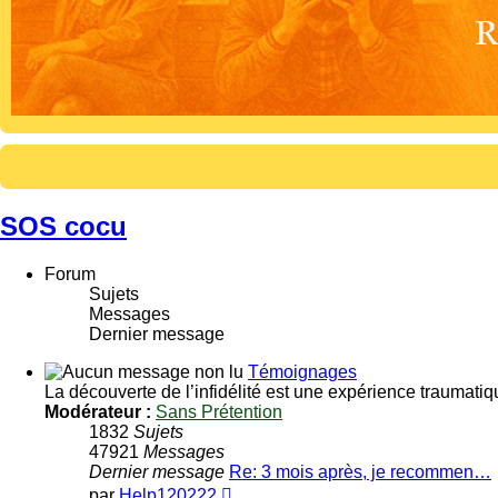
SOS cocu
Forum
Sujets
Messages
Dernier message
Témoignages
La découverte de l’infidélité est une expérience traumatiqu
Modérateur :
Sans Prétention
1832
Sujets
47921
Messages
Dernier message
Re: 3 mois après, je recommen…
Voir
par
Help120222