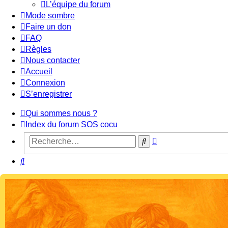
L’équipe du forum
Mode sombre
Faire un don
FAQ
Règles
Nous contacter
Accueil
Connexion
S’enregistrer
Qui sommes nous ?
Index du forum
SOS cocu
Recherche
Rechercher
avancée
Rechercher