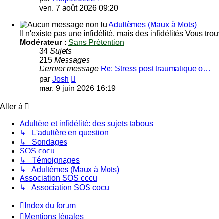
le
ven. 7 août 2026 09:20
dernier
message
Adultèmes (Maux à Mots)
Il n'existe pas une infidélité, mais des infidélités Vous 
Modérateur :
Sans Prétention
34
Sujets
215
Messages
Dernier message
Re: Stress post traumatique o…
Voir
par
Josh
le
mar. 9 juin 2026 16:19
dernier
message
Aller à
Adultère et infidélité: des sujets tabous
↳ L'adultère en question
↳ Sondages
SOS cocu
↳ Témoignages
↳ Adultèmes (Maux à Mots)
Association SOS cocu
↳ Association SOS cocu
Index du forum
Mentions légales