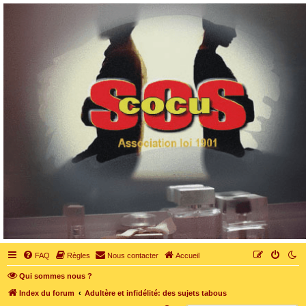
SOS cocu
SOS cocu est une association loi 1901 dont l'objet est le soutien aux victimes d'adultère.
Pouvoir parler, se confier, recevoir un soutien moral pour traverser une situation
personnelle douloureuse
FAQ
Règles
Nous contacter
Accueil
Qui sommes nous ?
Index du forum
Adultère et infidélité: des sujets tabous