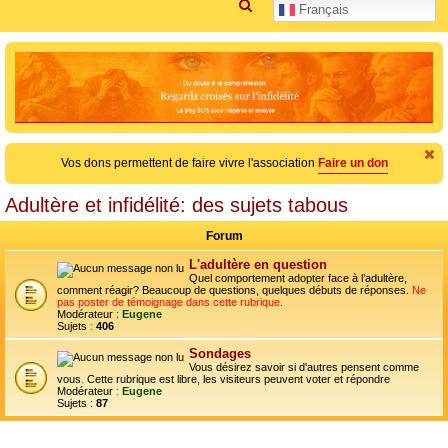
R
Français
e
c
h
e
r
c
Vos dons permettent de faire vivre l'association
Faire un don
h
e
Adultère et infidélité: des sujets tabous
r
Forum
L'adultère en question
Quel comportement adopter face à l’adultère,
comment réagir? Beaucoup de questions, quelques débuts de réponses.
Ne
pas poster de témoignage dans cette rubrique.
Modérateur :
Eugene
Sujets :
406
Sondages
Vous désirez savoir si d'autres pensent comme
vous. Cette rubrique est libre, les visiteurs peuvent voter et répondre
Modérateur :
Eugene
Sujets :
87