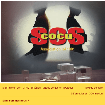
SOS cocu
SOS cocu est une association loi 1901 dont l'objet est le soutien aux victimes d'adultère.
Pouvoir parler, se confier, recevoir un soutien moral pour traverser une situation
personnelle douloureuse
Faire un don
FAQ
Règles
Nous contacter
Accueil
Mode sombre
S’enregistrer
Connexion
Qui sommes nous ?