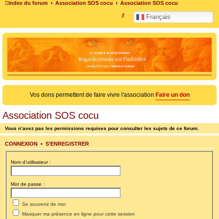
Index du forum
Association SOS cocu
Association SOS cocu
R
Français
e
c
h
e
r
c
Vos dons permettent de faire vivre l'association
Faire un don
h
e
Association SOS cocu
r
Vous n’avez pas les permissions requises pour consulter les sujets de ce forum.
CONNEXION
•
S’ENREGISTRER
Nom d’utilisateur :
Mot de passe :
Se souvenir de moi
Masquer ma présence en ligne pour cette session