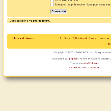
Se souvenir de moi
Masquer ma présence en ligne pour cette ses
Cette catégorie n’a pas de forum.
Index du forum
Guide d'utilisation du forum
Heures au
No
Copyright © 2005 - 2026 SOS cocu All rights rese
Développé par
phpBB
® Forum Software © phpBB L
Traduit par
phpBB-fr.com
Confidentialité
|
Conditions