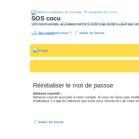
SOS cocu
Accès rapide
Faire un don
FAQ
Règles
Nous con
SOS cocu est une association loi 1901 dont l'objet est le soutien aux vic
Qui sommes nous ?
Index du forum
Vers le contenu
Réinitialiser le mot de passse
Adresse courriel :
Adresse courriel associée à votre compte. Si vous ne l’avez pas modif
d’utilisateur, il s’agit de l’adresse que vous avez fournie lors de votre 
Index du forum