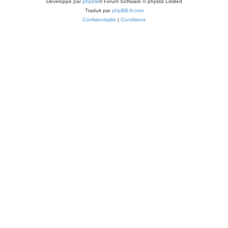
Développé par
phpBB
® Forum Software © phpBB Limited
Traduit par
phpBB-fr.com
Confidentialité
|
Conditions