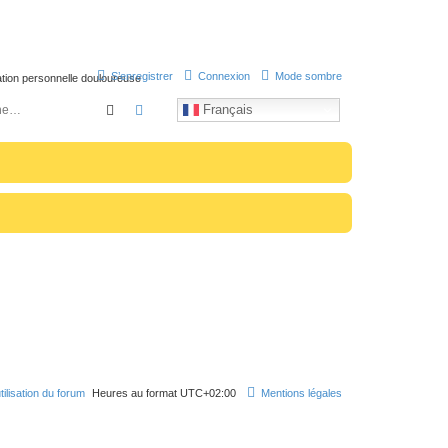
S’enregistrer
Connexion
Mode sombre
uation personnelle douloureuse
Rechercher
Recherche avancée
Français
tilisation du forum
Heures au format
UTC+02:00
Mentions légales