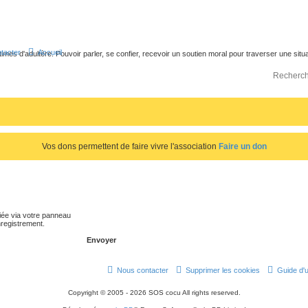
tacter
Accueil
times d'adultère. Pouvoir parler, se confier, recevoir un soutien moral pour traverser une sit
Vos dons permettent de faire vivre l'association
Faire un don
iée via votre panneau
enregistrement.
Nous contacter
Supprimer les cookies
Guide d'u
Copyright © 2005 - 2026 SOS cocu All rights reserved.