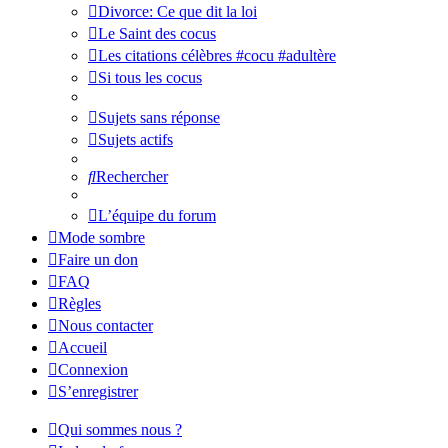
Divorce: Ce que dit la loi
Le Saint des cocus
Les citations célèbres #cocu #adultère
Si tous les cocus
Sujets sans réponse
Sujets actifs
Rechercher
L’équipe du forum
Mode sombre
Faire un don
FAQ
Règles
Nous contacter
Accueil
Connexion
S’enregistrer
Qui sommes nous ?