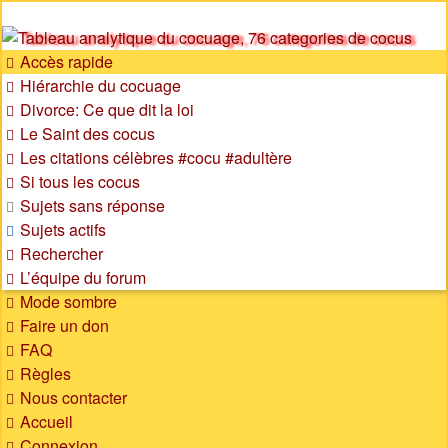
SOS cocu
Accès rapide
SOS cocu est une association loi 1901 dont l'objet est le
Hiérarchie du cocuage
soutien aux victimes d'adultère. Pouvoir parler, se confier,
Divorce: Ce que dit la loi
recevoir un soutien moral pour traverser une situation
Le Saint des cocus
personnelle douloureuse
Les citations célèbres #cocu #adultère
Si tous les cocus
Sujets sans réponse
Sujets actifs
Rechercher
L’équipe du forum
Mode sombre
Faire un don
FAQ
Règles
Nous contacter
Accueil
Connexion