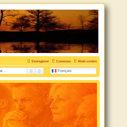
uation personnelle douloureuse
S’enregistrer
Connexion
Mode sombre
Rechercher
Recherche avancée
Français