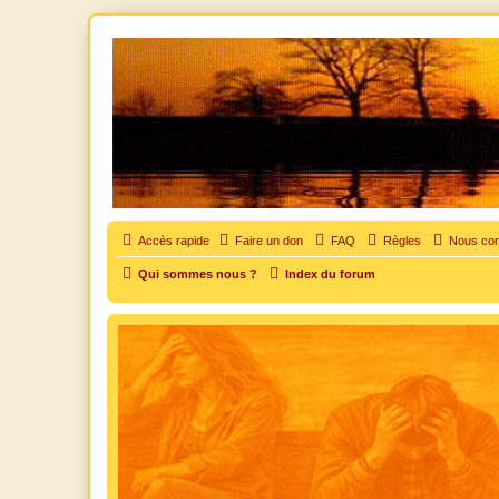
SOS cocu
SOS cocu est une association loi 1901 dont l'objet est le soutien aux vic
Accès rapide
Faire un don
FAQ
Règles
Nous con
Qui sommes nous ?
Index du forum