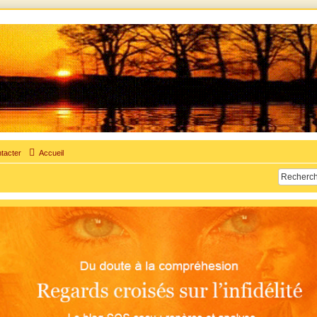
times d'adultère. Pouvoir parler, se confier, recevoir un soutien moral pour traverser une sit
tacter
Accueil