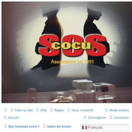
SOS cocu
SOS cocu est une association loi 1901 dont l'objet est le soutien aux victimes d'adultère.
Pouvoir parler, se confier, recevoir un soutien moral pour traverser une situation
personnelle douloureuse
Faire un don
FAQ
Règles
Nous contacter
Mode sombre
Accueil
S’enregistrer
Connexion
Qui sommes nous ?
Index du forum
Français