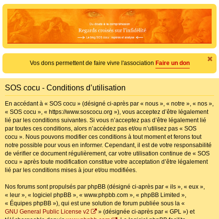
e
c
h
e
r
c
Vos dons permettent de faire vivre l'association
Faire un don
h
e
SOS cocu - Conditions d’utilisation
r
En accédant à « SOS cocu » (désigné ci-après par « nous », « notre », « nos »,
« SOS cocu », « https://www.soscocu.org »), vous acceptez d’être légalement
lié par les conditions suivantes. Si vous n’acceptez pas d’être légalement lié
par toutes ces conditions, alors n’accédez pas et/ou n’utilisez pas « SOS
cocu ». Nous pouvons modifier ces conditions à tout moment et ferons tout
notre possible pour vous en informer. Cependant, il est de votre responsabilité
de vérifier ce document régulièrement, car votre utilisation continue de « SOS
cocu » après toute modification constitue votre acceptation d’être légalement
lié par les conditions mises à jour et/ou modifiées.
Nos forums sont propulsés par phpBB (désigné ci-après par « ils », « eux »,
« leur », « logiciel phpBB », « www.phpbb.com », « phpBB Limited »,
« Équipes phpBB »), qui est une solution de forum publiée sous la «
GNU General Public License v2
» (désignée ci-après par « GPL ») et