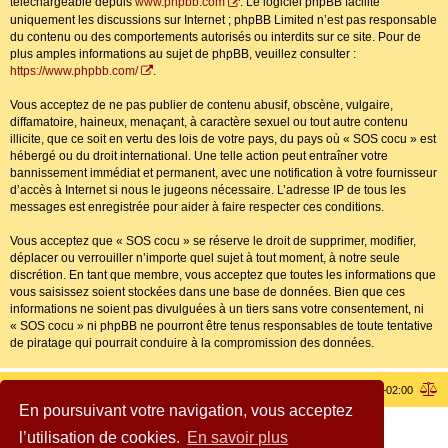
téléchargeable depuis
www.phpbb.com
. Le logiciel phpBB facilite
uniquement les discussions sur Internet ; phpBB Limited n’est pas responsable
du contenu ou des comportements autorisés ou interdits sur ce site. Pour de
plus amples informations au sujet de phpBB, veuillez consulter :
https://www.phpbb.com/
.
Vous acceptez de ne pas publier de contenu abusif, obscène, vulgaire,
diffamatoire, haineux, menaçant, à caractère sexuel ou tout autre contenu
illicite, que ce soit en vertu des lois de votre pays, du pays où « SOS cocu » est
hébergé ou du droit international. Une telle action peut entraîner votre
bannissement immédiat et permanent, avec une notification à votre fournisseur
d’accès à Internet si nous le jugeons nécessaire. L’adresse IP de tous les
messages est enregistrée pour aider à faire respecter ces conditions.
Vous acceptez que « SOS cocu » se réserve le droit de supprimer, modifier,
déplacer ou verrouiller n’importe quel sujet à tout moment, à notre seule
discrétion. En tant que membre, vous acceptez que toutes les informations que
vous saisissez soient stockées dans une base de données. Bien que ces
informations ne soient pas divulguées à un tiers sans votre consentement, ni
« SOS cocu » ni phpBB ne pourront être tenus responsables de toute tentative
de piratage qui pourrait conduire à la compromission des données.
Index du forum
Heures au format
UTC+02:00
En poursuivant votre navigation, vous acceptez
Copyright © 2005 - 2026 SOS cocu All rights reserved.
l’utilisation de cookies.
En savoir plus
Développé par
phpBB
® Forum Software © phpBB Limited