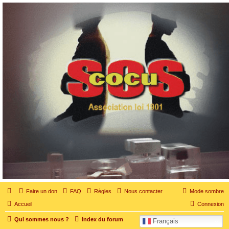
SOS cocu
SOS cocu est une association loi 1901 dont l'objet est le soutien aux victimes d'adultère.
Pouvoir parler, se confier, recevoir un soutien moral pour traverser une situation
personnelle douloureuse
Faire un don
FAQ
Règles
Nous contacter
Mode sombre
Accueil
Connexion
Qui sommes nous ?
Index du forum
Français