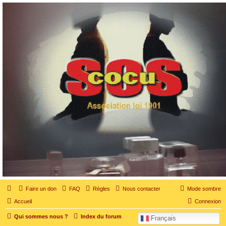
SOS cocu
SOS cocu est une association loi 1901 dont l'objet est le soutien aux victimes d'adultère.
Pouvoir parler, se confier, recevoir un soutien moral pour traverser une situation
personnelle douloureuse
Faire un don
FAQ
Règles
Nous contacter
Mode sombre
Accueil
Connexion
Qui sommes nous ?
Index du forum
Français