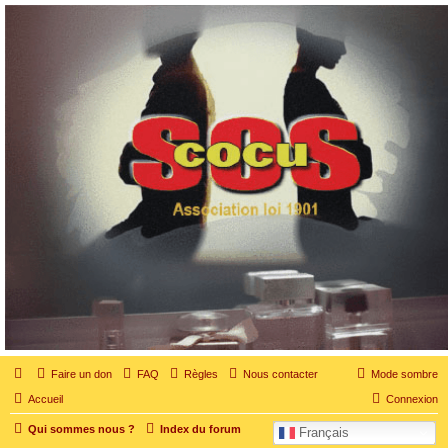
SOS cocu
SOS cocu est une association loi 1901 dont l'objet est le soutien aux victimes d'adultère.
Pouvoir parler, se confier, recevoir un soutien moral pour traverser une situation
personnelle douloureuse
Faire un don
FAQ
Règles
Nous contacter
Mode sombre
Accueil
Connexion
Qui sommes nous ?
Index du forum
Français