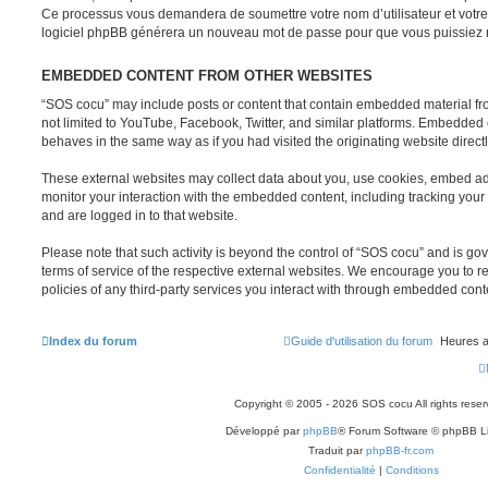
Ce processus vous demandera de soumettre votre nom d’utilisateur et votre 
logiciel phpBB générera un nouveau mot de passe pour que vous puissiez r
EMBEDDED CONTENT FROM OTHER WEBSITES
“SOS cocu” may include posts or content that contain embedded material fro
not limited to YouTube, Facebook, Twitter, and similar platforms. Embedded 
behaves in the same way as if you had visited the originating website directl
These external websites may collect data about you, use cookies, embed addi
monitor your interaction with the embedded content, including tracking your 
and are logged in to that website.
Please note that such activity is beyond the control of “SOS cocu” and is go
terms of service of the respective external websites. We encourage you to r
policies of any third-party services you interact with through embedded cont
Index du forum
Guide d'utilisation du forum
Heures a
Copyright © 2005 - 2026 SOS cocu All rights reser
Développé par
phpBB
® Forum Software © phpBB L
Traduit par
phpBB-fr.com
Confidentialité
|
Conditions