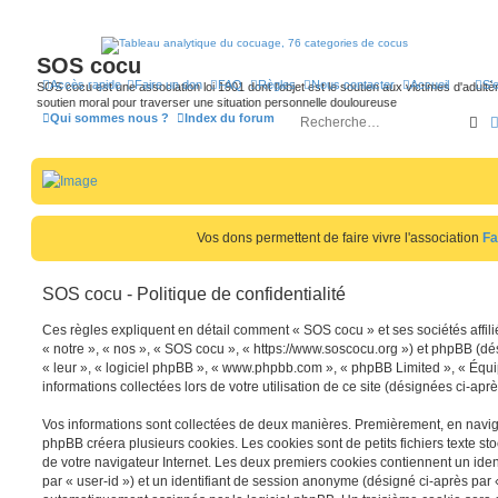
SOS cocu
Accès rapide
Faire un don
FAQ
Règles
Nous contacter
Accueil
S’
SOS cocu est une association loi 1901 dont l'objet est le soutien aux victimes d'adultèr
soutien moral pour traverser une situation personnelle douloureuse
Qui sommes nous ?
Index du forum
Re
Vos dons permettent de faire vivre l'association
Fa
SOS cocu - Politique de confidentialité
Ces règles expliquent en détail comment « SOS cocu » et ses sociétés affili
« notre », « nos », « SOS cocu », « https://www.soscocu.org ») et phpBB (dési
« leur », « logiciel phpBB », « www.phpbb.com », « phpBB Limited », « Équi
informations collectées lors de votre utilisation de ce site (désignées ci-apr
Vos informations sont collectées de deux manières. Premièrement, en navigu
phpBB créera plusieurs cookies. Les cookies sont de petits fichiers texte st
de votre navigateur Internet. Les deux premiers cookies contiennent un identi
par « user-id ») et un identifiant de session anonyme (désigné ci-après par 