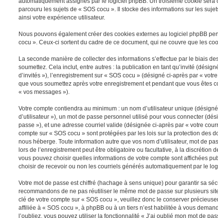
automatiquement assignés par le logiciel phpBB. Un troisième cookie sera 
parcouru les sujets de « SOS cocu ». Il stocke des informations sur les suje
ainsi votre expérience utilisateur.
Nous pouvons également créer des cookies externes au logiciel phpBB pe
cocu ». Ceux-ci sortent du cadre de ce document, qui ne couvre que les coo
La seconde manière de collecter des informations s’effectue par le biais 
soumettez. Cela inclut, entre autres : la publication en tant qu’invité (dési
d’invités »), l’enregistrement sur « SOS cocu » (désigné ci-après par « vot
que vous soumettez après votre enregistrement et pendant que vous êtes c
« vos messages »).
Votre compte contiendra au minimum : un nom d’utilisateur unique (désigné
d’utilisateur »), un mot de passe personnel utilisé pour vous connecter (dés
passe »), et une adresse courriel valide (désignée ci-après par « votre courr
compte sur « SOS cocu » sont protégées par les lois sur la protection des 
nous héberge. Toute information autre que vos nom d’utilisateur, mot de p
lors de l’enregistrement peut être obligatoire ou facultative, à la discrétion
vous pouvez choisir quelles informations de votre compte sont affichées 
choisir de recevoir ou non les courriels générés automatiquement par le log
Votre mot de passe est chiffré (hachage à sens unique) pour garantir sa sé
recommandons de ne pas réutiliser le même mot de passe sur plusieurs sites
clé de votre compte sur « SOS cocu », veuillez donc le conserver précieu
affiliée à « SOS cocu », à phpBB ou à un tiers n’est habilitée à vous deman
l’oubliez, vous pouvez utiliser la fonctionnalité « J’ai oublié mon mot de pas