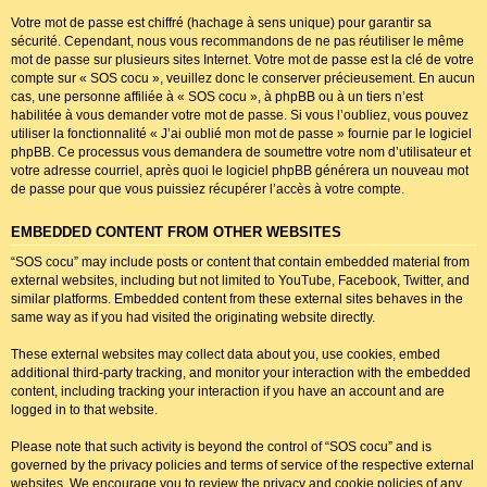
Votre mot de passe est chiffré (hachage à sens unique) pour garantir sa
sécurité. Cependant, nous vous recommandons de ne pas réutiliser le même
mot de passe sur plusieurs sites Internet. Votre mot de passe est la clé de votre
compte sur « SOS cocu », veuillez donc le conserver précieusement. En aucun
cas, une personne affiliée à « SOS cocu », à phpBB ou à un tiers n’est
habilitée à vous demander votre mot de passe. Si vous l’oubliez, vous pouvez
utiliser la fonctionnalité « J’ai oublié mon mot de passe » fournie par le logiciel
phpBB. Ce processus vous demandera de soumettre votre nom d’utilisateur et
votre adresse courriel, après quoi le logiciel phpBB générera un nouveau mot
de passe pour que vous puissiez récupérer l’accès à votre compte.
EMBEDDED CONTENT FROM OTHER WEBSITES
“SOS cocu” may include posts or content that contain embedded material from
external websites, including but not limited to YouTube, Facebook, Twitter, and
similar platforms. Embedded content from these external sites behaves in the
same way as if you had visited the originating website directly.
These external websites may collect data about you, use cookies, embed
additional third-party tracking, and monitor your interaction with the embedded
content, including tracking your interaction if you have an account and are
logged in to that website.
Please note that such activity is beyond the control of “SOS cocu” and is
governed by the privacy policies and terms of service of the respective external
websites. We encourage you to review the privacy and cookie policies of any