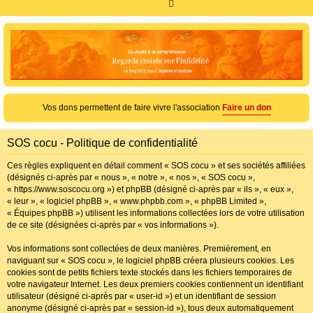
R
e
c
h
e
r
c
Vos dons permettent de faire vivre l'association
Faire un don
h
e
SOS cocu - Politique de confidentialité
r
Ces règles expliquent en détail comment « SOS cocu » et ses sociétés affiliées
(désignés ci-après par « nous », « notre », « nos », « SOS cocu »,
« https://www.soscocu.org ») et phpBB (désigné ci-après par « ils », « eux »,
« leur », « logiciel phpBB », « www.phpbb.com », « phpBB Limited »,
« Équipes phpBB ») utilisent les informations collectées lors de votre utilisation
de ce site (désignées ci-après par « vos informations »).
Vos informations sont collectées de deux manières. Premièrement, en
naviguant sur « SOS cocu », le logiciel phpBB créera plusieurs cookies. Les
cookies sont de petits fichiers texte stockés dans les fichiers temporaires de
votre navigateur Internet. Les deux premiers cookies contiennent un identifiant
utilisateur (désigné ci-après par « user-id ») et un identifiant de session
anonyme (désigné ci-après par « session-id »), tous deux automatiquement