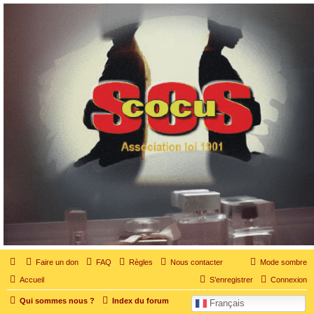
SOS cocu
SOS cocu est une association loi 1901 dont l'objet est le soutien aux victimes d'adultère.
Pouvoir parler, se confier, recevoir un soutien moral pour traverser une situation
personnelle douloureuse
Faire un don
FAQ
Règles
Nous contacter
Mode sombre
Accueil
S’enregistrer
Connexion
Qui sommes nous ?
Index du forum
Français