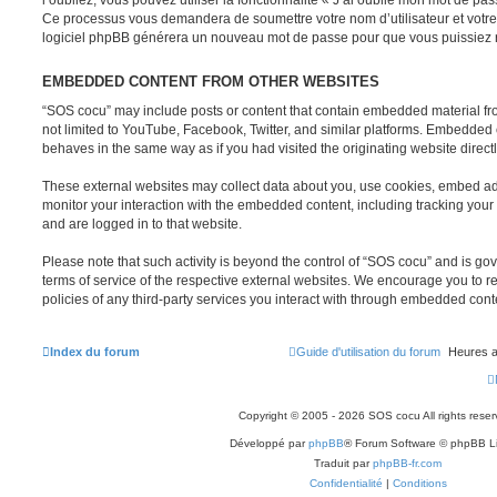
Ce processus vous demandera de soumettre votre nom d’utilisateur et votre 
logiciel phpBB générera un nouveau mot de passe pour que vous puissiez r
EMBEDDED CONTENT FROM OTHER WEBSITES
“SOS cocu” may include posts or content that contain embedded material fro
not limited to YouTube, Facebook, Twitter, and similar platforms. Embedded 
behaves in the same way as if you had visited the originating website directl
These external websites may collect data about you, use cookies, embed addi
monitor your interaction with the embedded content, including tracking your 
and are logged in to that website.
Please note that such activity is beyond the control of “SOS cocu” and is go
terms of service of the respective external websites. We encourage you to r
policies of any third-party services you interact with through embedded cont
Index du forum
Guide d'utilisation du forum
Heures a
Copyright © 2005 - 2026 SOS cocu All rights reser
Développé par
phpBB
® Forum Software © phpBB L
Traduit par
phpBB-fr.com
Confidentialité
|
Conditions