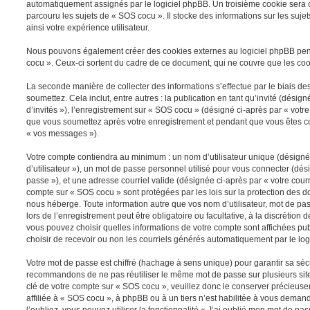
automatiquement assignés par le logiciel phpBB. Un troisième cookie sera 
parcouru les sujets de « SOS cocu ». Il stocke des informations sur les suje
ainsi votre expérience utilisateur.
Nous pouvons également créer des cookies externes au logiciel phpBB pe
cocu ». Ceux-ci sortent du cadre de ce document, qui ne couvre que les coo
La seconde manière de collecter des informations s’effectue par le biais 
soumettez. Cela inclut, entre autres : la publication en tant qu’invité (dési
d’invités »), l’enregistrement sur « SOS cocu » (désigné ci-après par « vot
que vous soumettez après votre enregistrement et pendant que vous êtes c
« vos messages »).
Votre compte contiendra au minimum : un nom d’utilisateur unique (désigné
d’utilisateur »), un mot de passe personnel utilisé pour vous connecter (dés
passe »), et une adresse courriel valide (désignée ci-après par « votre courr
compte sur « SOS cocu » sont protégées par les lois sur la protection des 
nous héberge. Toute information autre que vos nom d’utilisateur, mot de p
lors de l’enregistrement peut être obligatoire ou facultative, à la discrétion
vous pouvez choisir quelles informations de votre compte sont affichées 
choisir de recevoir ou non les courriels générés automatiquement par le log
Votre mot de passe est chiffré (hachage à sens unique) pour garantir sa sé
recommandons de ne pas réutiliser le même mot de passe sur plusieurs sites
clé de votre compte sur « SOS cocu », veuillez donc le conserver précieu
affiliée à « SOS cocu », à phpBB ou à un tiers n’est habilitée à vous deman
l’oubliez, vous pouvez utiliser la fonctionnalité « J’ai oublié mon mot de pas