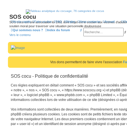
SOS cocu
Accès rapide
Faire un don
FAQ
Règles
Nous contacter
Accueil
S’
SOS cocu est une association loi 1901 dont l'objet est le soutien aux victimes d'adultèr
soutien moral pour traverser une situation personnelle douloureuse
R
Qui sommes nous ?
Index du forum
Vers le contenu
e
c
h
e
Vos dons permettent de faire vivre l'association
Fa
r
r
c
SOS cocu - Politique de confidentialité
h
e
Ces règles expliquent en détail comment « SOS cocu » et ses sociétés affili
« notre », « nos », « SOS cocu », « https://www.soscocu.org ») et phpBB (dési
r
r
« leur », « logiciel phpBB », « www.phpbb.com », « phpBB Limited », « Équi
informations collectées lors de votre utilisation de ce site (désignées ci-apr
Vos informations sont collectées de deux manières. Premièrement, en navigu
phpBB créera plusieurs cookies. Les cookies sont de petits fichiers texte st
de votre navigateur Internet. Les deux premiers cookies contiennent un identi
par « user-id ») et un identifiant de session anonyme (désigné ci-après par 