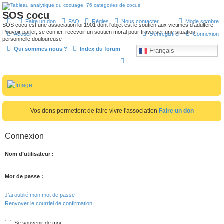
SOS cocu
Faire un don
FAQ
Règles
Nous contacter
Mode sombre
SOS cocu est une association loi 1901 dont l'objet est le soutien aux victimes d'adultère.
Pouvoir parler, se confier, recevoir un soutien moral pour traverser une situation
Accueil
S’enregistrer
Connexion
personnelle douloureuse
Qui sommes nous ?
Index du forum
Français
R
e
c
h
e
Vos dons permettent de faire vivre l'association
Faire un don
r
c
Connexion
h
Nom d’utilisateur :
e
r
Mot de passe :
J’ai oublié mon mot de passe
Renvoyer le courriel de confirmation
Se souvenir de moi