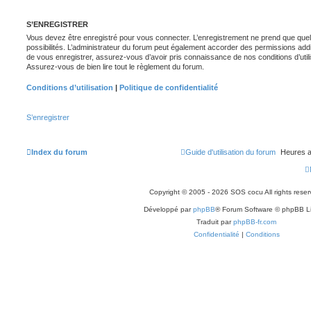
S’ENREGISTRER
Vous devez être enregistré pour vous connecter. L’enregistrement ne prend que q
possibilités. L’administrateur du forum peut également accorder des permissions ad
de vous enregistrer, assurez-vous d’avoir pris connaissance de nos conditions d’utilisa
Assurez-vous de bien lire tout le règlement du forum.
Conditions d’utilisation
|
Politique de confidentialité
S’enregistrer
Index du forum
Guide d'utilisation du forum
Heures a
Copyright © 2005 - 2026 SOS cocu All rights reser
Développé par
phpBB
® Forum Software © phpBB L
Traduit par
phpBB-fr.com
Confidentialité
|
Conditions