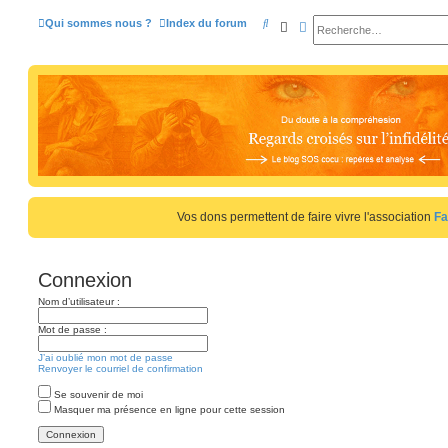
R
Qui sommes nous ?
Index du forum
Rechercher
Recherche avancée
e
c
h
e
r
c
h
e
Vos dons permettent de faire vivre l'association
Fa
r
Connexion
Nom d’utilisateur :
Mot de passe :
J’ai oublié mon mot de passe
Renvoyer le courriel de confirmation
Se souvenir de moi
Masquer ma présence en ligne pour cette session