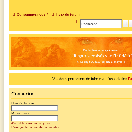
Qui sommes nous ?
Index du forum
R
R
e
e
c
c
h
h
e
e
r
r
c
c
h
h
e
Vos dons permettent de faire vivre l'association
Fa
e
r
r
Connexion
Nom d’utilisateur :
Mot de passe :
J’ai oublié mon mot de passe
Renvoyer le courriel de confirmation