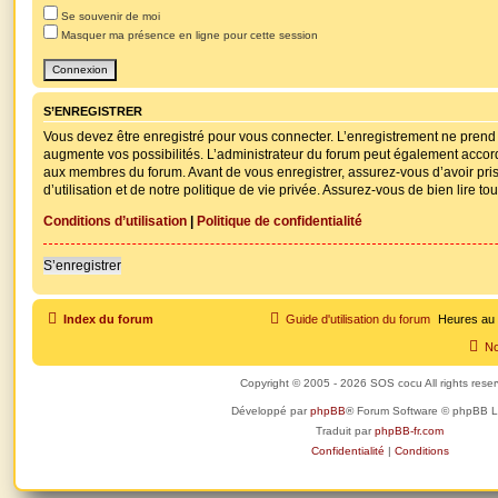
Se souvenir de moi
Masquer ma présence en ligne pour cette session
S’ENREGISTRER
Vous devez être enregistré pour vous connecter. L’enregistrement ne pren
augmente vos possibilités. L’administrateur du forum peut également accor
aux membres du forum. Avant de vous enregistrer, assurez-vous d’avoir pri
d’utilisation et de notre politique de vie privée. Assurez-vous de bien lire to
Conditions d’utilisation
|
Politique de confidentialité
S’enregistrer
Index du forum
Guide d'utilisation du forum
Heures au
No
Copyright © 2005 - 2026 SOS cocu All rights rese
Développé par
phpBB
® Forum Software © phpBB L
Traduit par
phpBB-fr.com
Confidentialité
|
Conditions