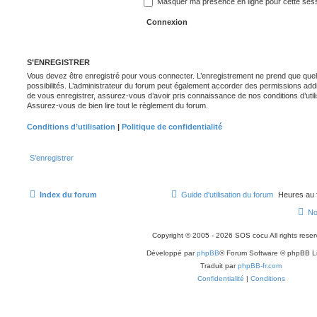
Masquer ma présence en ligne pour cette ses
S’ENREGISTRER
Vous devez être enregistré pour vous connecter. L’enregistrement ne prend que q
possibilités. L’administrateur du forum peut également accorder des permissions ad
de vous enregistrer, assurez-vous d’avoir pris connaissance de nos conditions d’utilisa
Assurez-vous de bien lire tout le règlement du forum.
Conditions d’utilisation
|
Politique de confidentialité
S’enregistrer
Index du forum
Guide d'utilisation du forum
Heures au 
No
Copyright © 2005 - 2026 SOS cocu All rights reser
Développé par
phpBB
® Forum Software © phpBB L
Traduit par
phpBB-fr.com
Confidentialité
|
Conditions