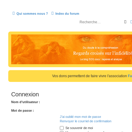
Qui sommes nous ?
Index du forum
R
e
c
h
e
r
c
h
Vos dons permettent de faire vivre l'association
Fa
e
r
Connexion
Nom d’utilisateur :
Mot de passe :
J’ai oublié mon mot de passe
Renvoyer le courriel de confirmation
Se souvenir de moi