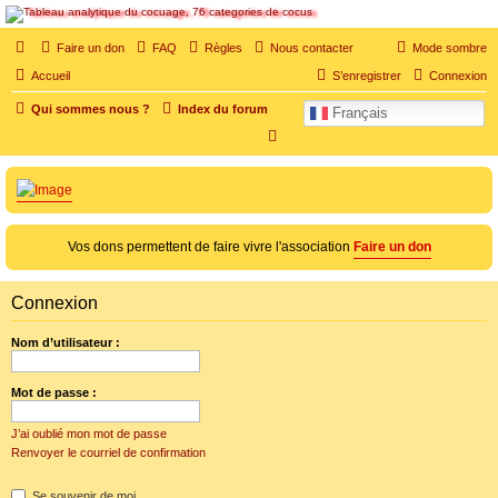
SOS cocu
Faire un don
FAQ
Règles
Nous contacter
Mode sombre
SOS cocu est une association loi 1901 dont l'objet est le soutien aux victimes d'adultère.
Accueil
S’enregistrer
Connexion
Pouvoir parler, se confier, recevoir un soutien moral pour traverser une situation
personnelle douloureuse
Qui sommes nous ?
Index du forum
Français
R
e
c
h
e
Vos dons permettent de faire vivre l'association
Faire un don
r
c
Connexion
h
Nom d’utilisateur :
e
r
Mot de passe :
J’ai oublié mon mot de passe
Renvoyer le courriel de confirmation
Se souvenir de moi