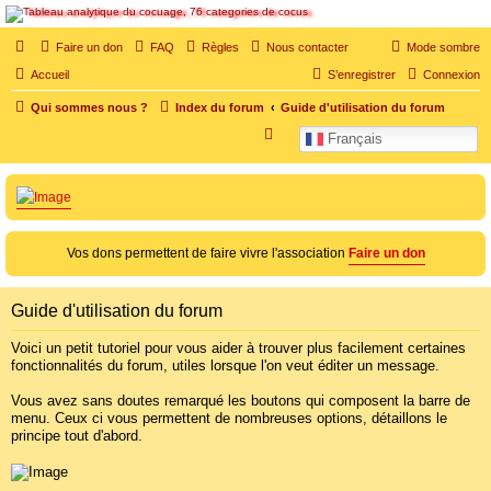
SOS cocu
Faire un don
FAQ
Règles
Nous contacter
Mode sombre
SOS cocu est une association loi 1901 dont l'objet est le soutien aux victimes d'adultère.
Accueil
S’enregistrer
Connexion
Pouvoir parler, se confier, recevoir un soutien moral pour traverser une situation
personnelle douloureuse
Qui sommes nous ?
Index du forum
Guide d'utilisation du forum
R
Français
e
c
h
e
Vos dons permettent de faire vivre l'association
Faire un don
r
c
Guide d'utilisation du forum
h
e
Voici un petit tutoriel pour vous aider à trouver plus facilement certaines
fonctionnalités du forum, utiles lorsque l'on veut éditer un message.
r
Vous avez sans doutes remarqué les boutons qui composent la barre de
menu. Ceux ci vous permettent de nombreuses options, détaillons le
principe tout d'abord.