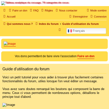
SOS cocu
Faire un don
FAQ
Règles
Nous contacter
Mode sombre
SOS cocu est une association loi 1901 dont l'objet est le soutien aux victimes d'adultère.
Accueil
S’enregistrer
Connexion
Pouvoir parler, se confier, recevoir un soutien moral pour traverser une situation
personnelle douloureuse
Qui sommes nous ?
Index du forum
Guide d'utilisation du forum
R
Français
e
c
h
e
Vos dons permettent de faire vivre l'association
Faire un don
r
c
Guide d'utilisation du forum
h
e
Voici un petit tutoriel pour vous aider à trouver plus facilement certaines
fonctionnalités du forum, utiles lorsque l'on veut éditer un message.
r
Vous avez sans doutes remarqué les boutons qui composent la barre de
menu. Ceux ci vous permettent de nombreuses options, détaillons le
principe tout d'abord.