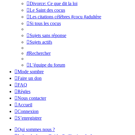
Divorce: Ce que dit la loi
Le Saint des cocus
Les citations célèbres #cocu #adultère
Si tous les cocus
Sujets sans réponse
Sujets actifs
Rechercher
L’équipe du forum
Mode sombre
Faire un don
FAQ
Règles
Nous contacter
Accueil
Connexion
S’enregistrer
Qui sommes nous ?