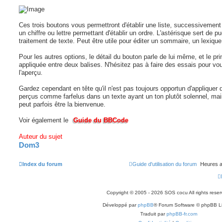
Ces trois boutons vous permettront d'établir une liste, successivemen
un chiffre ou lettre permettant d'établir un ordre. L'astérisque sert d
traitement de texte. Peut être utile pour éditer un sommaire, un lexique.
Pour les autres options, le détail du bouton parle de lui même, et le pr
appliquée entre deux balises. N'hésitez pas à faire des essais pour vo
l'aperçu.
Gardez cependant en tête qu'il n'est pas toujours opportun d'appliquer d
perçus comme farfelus dans un texte ayant un ton plutôt solennel, mais
peut parfois être la bienvenue.
Voir également le
Guide du BBCode
Auteur du sujet
Dom3
Index du forum
Guide d'utilisation du forum
Heures a
Copyright © 2005 - 2026 SOS cocu All rights reser
Développé par
phpBB
® Forum Software © phpBB L
Traduit par
phpBB-fr.com