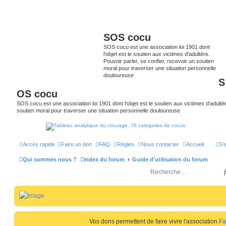
SOS cocu
SOS cocu est une association loi 1901 dont
l'objet est le soutien aux victimes d'adultère.
Pouvoir parler, se confier, recevoir un soutien
moral pour traverser une situation personnelle
douloureuse
S
OS cocu
SOS cocu est une association loi 1901 dont l'objet est le soutien aux victimes d'adultèr
soutien moral pour traverser une situation personnelle douloureuse
Accès rapide
Faire un don
FAQ
Règles
Nous contacter
Accueil
S’
Qui sommes nous ?
Index du forum
Guide d'utilisation du forum
Vos dons permettent de faire vivre l'association
Fa