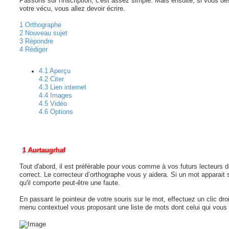
Passons sur l'inscription, c'est assez simple. Mais ensuite, si vous dé
votre vécu, vous allez devoir écrire.
1 Orthographe
2 Nouveau sujet
3 Répondre
4 Rédiger
4.1 Aperçu
4.2 Citer
4.3 Lien internet
4.4 Images
4.5 Vidéo
4.6 Options
1 Aurtaugrhaf
Tout d'abord, il est préférable pour vous comme à vos futurs lecteurs 
correct. Le correcteur d’orthographe vous y aidera. Si un mot apparait 
qu'il comporte peut-être une faute.
En passant le pointeur de votre souris sur le mot, effectuez un clic dro
menu contextuel vous proposant une liste de mots dont celui qui vous