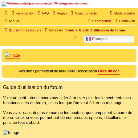
SOS cocu
Faire un don
FAQ
Règles
Nous contacter
Mode sombre
SOS cocu est une association loi 1901 dont l'objet est le soutien aux victimes d'adultère.
Accueil
S’enregistrer
Connexion
Pouvoir parler, se confier, recevoir un soutien moral pour traverser une situation
personnelle douloureuse
Qui sommes nous ?
Index du forum
Guide d'utilisation du forum
R
Français
e
c
h
e
Vos dons permettent de faire vivre l'association
Faire un don
r
c
Guide d'utilisation du forum
h
e
Voici un petit tutoriel pour vous aider à trouver plus facilement certaines
fonctionnalités du forum, utiles lorsque l'on veut éditer un message.
r
Vous avez sans doutes remarqué les boutons qui composent la barre de
menu. Ceux ci vous permettent de nombreuses options, détaillons le
principe tout d'abord.