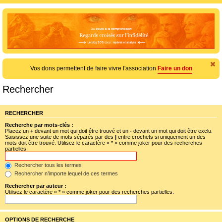
e
c
h
e
r
c
Vos dons permettent de faire vivre l'association
Faire un don
h
e
Rechercher
r
RECHERCHER
Recherche par mots-clés :
Placez un
+
devant un mot qui doit être trouvé et un
-
devant un mot qui doit être exclu.
Saisissez une suite de mots séparés par des
|
entre crochets si uniquement un des
mots doit être trouvé. Utilisez le caractère « * » comme joker pour des recherches
partielles.
Rechercher tous les termes
Rechercher n’importe lequel de ces termes
Rechercher par auteur :
Utilisez le caractère « * » comme joker pour des recherches partielles.
OPTIONS DE RECHERCHE