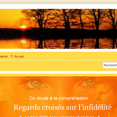
times d'adultère. Pouvoir parler, se confier, recevoir un soutien moral pour traverser une sit
tacter
Accueil