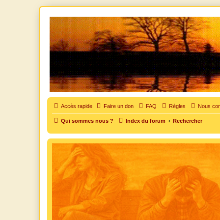
SOS cocu
SOS cocu est une association loi 1901 dont l'objet est le soutien aux vic
Accès rapide
Faire un don
FAQ
Règles
Nous con
Qui sommes nous ?
Index du forum
Rechercher