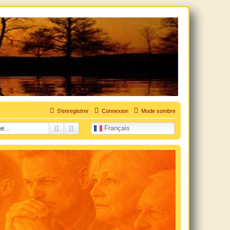
uation personnelle douloureuse
S’enregistrer
Connexion
Mode sombre
Rechercher
Recherche avancée
Français