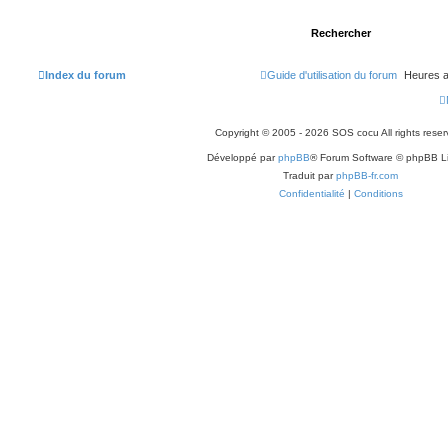
Index du forum
Guide d'utilisation du forum
Heures a
Copyright © 2005 - 2026 SOS cocu All rights reser
Développé par
phpBB
® Forum Software © phpBB L
Traduit par
phpBB-fr.com
Confidentialité
|
Conditions