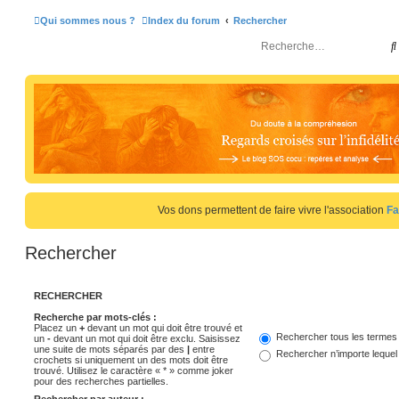
Qui sommes nous ?
Index du forum
Rechercher
r
Vos dons permettent de faire vivre l'association
Fa
r
Rechercher
RECHERCHER
Recherche par mots-clés :
Placez un
+
devant un mot qui doit être trouvé et
Rechercher tous les termes
un
-
devant un mot qui doit être exclu. Saisissez
une suite de mots séparés par des
|
entre
Rechercher n’importe lequel
crochets si uniquement un des mots doit être
trouvé. Utilisez le caractère « * » comme joker
pour des recherches partielles.