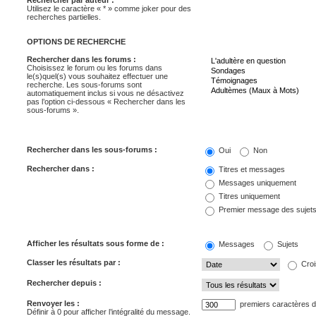
Rechercher par auteur :
Utilisez le caractère « * » comme joker pour des
recherches partielles.
OPTIONS DE RECHERCHE
Rechercher dans les forums :
Choisissez le forum ou les forums dans
le(s)quel(s) vous souhaitez effectuer une
recherche. Les sous-forums sont
automatiquement inclus si vous ne désactivez
pas l’option ci-dessous « Rechercher dans les
sous-forums ».
Rechercher dans les sous-forums :
Oui
Non
Rechercher dans :
Titres et messages
Messages uniquement
Titres uniquement
Premier message des sujet
Afficher les résultats sous forme de :
Messages
Sujets
Classer les résultats par :
Croi
Rechercher depuis :
Renvoyer les :
premiers caractères 
Définir à 0 pour afficher l’intégralité du message.