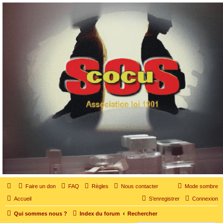
SOS cocu
SOS cocu est une association loi 1901 dont l'objet est le soutien aux victimes d'adultère.
Pouvoir parler, se confier, recevoir un soutien moral pour traverser une situation
personnelle douloureuse
Faire un don
FAQ
Règles
Nous contacter
Mode sombre
Accueil
S’enregistrer
Connexion
Qui sommes nous ?
Index du forum
Rechercher