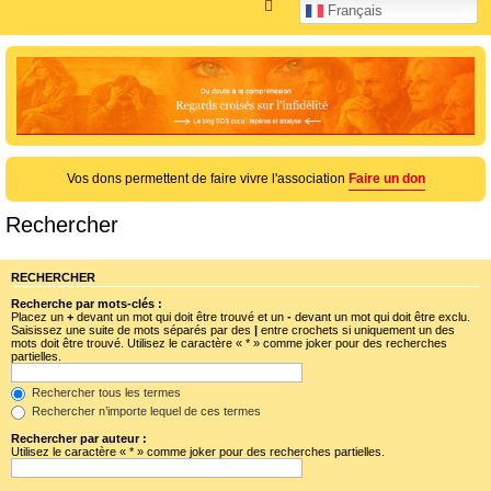
R
Français
e
c
h
e
r
c
Vos dons permettent de faire vivre l'association
Faire un don
h
e
Rechercher
r
RECHERCHER
Recherche par mots-clés :
Placez un
+
devant un mot qui doit être trouvé et un
-
devant un mot qui doit être exclu.
Saisissez une suite de mots séparés par des
|
entre crochets si uniquement un des
mots doit être trouvé. Utilisez le caractère « * » comme joker pour des recherches
partielles.
Rechercher tous les termes
Rechercher n’importe lequel de ces termes
Rechercher par auteur :
Utilisez le caractère « * » comme joker pour des recherches partielles.