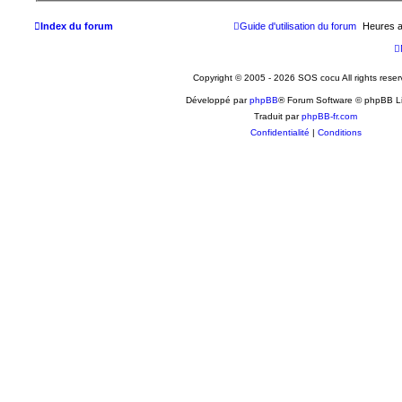
Index du forum
Guide d'utilisation du forum
Heures a
Copyright © 2005 - 2026 SOS cocu All rights reser
Développé par
phpBB
® Forum Software © phpBB L
Traduit par
phpBB-fr.com
Confidentialité
|
Conditions