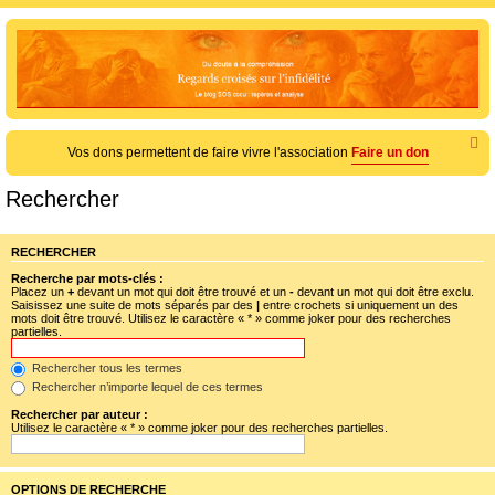
e
c
h
e
r
c
Vos dons permettent de faire vivre l'association
Faire un don
h
e
Rechercher
r
RECHERCHER
Recherche par mots-clés :
Placez un
+
devant un mot qui doit être trouvé et un
-
devant un mot qui doit être exclu.
Saisissez une suite de mots séparés par des
|
entre crochets si uniquement un des
mots doit être trouvé. Utilisez le caractère « * » comme joker pour des recherches
partielles.
Rechercher tous les termes
Rechercher n’importe lequel de ces termes
Rechercher par auteur :
Utilisez le caractère « * » comme joker pour des recherches partielles.
OPTIONS DE RECHERCHE