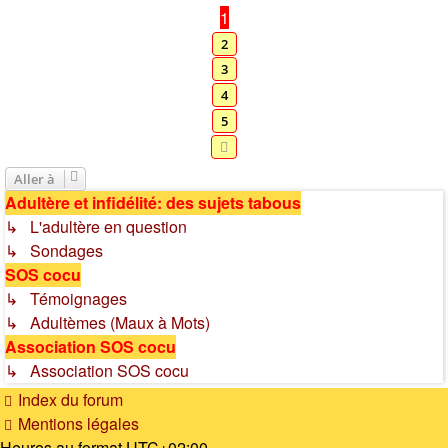
1
2
3
4
5
Suivante
Aller à
Adultère et infidélité: des sujets tabous
↳ L'adultère en question
↳ Sondages
SOS cocu
↳ Témoignages
↳ Adultèmes (Maux à Mots)
Association SOS cocu
↳ Association SOS cocu
Index du forum
Mentions légales
Heures au format
UTC+02:00