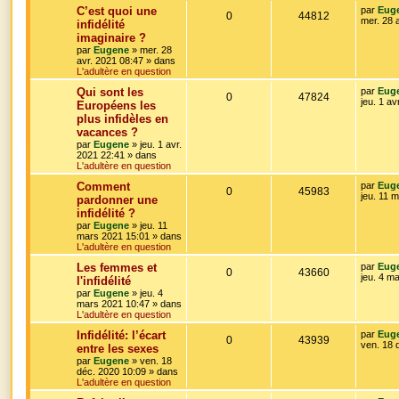
o
s
m
D
C’est quoi une
par
Eug
R
V
0
44812
e
s
e
mer. 28 
infidélité
s
n
r
imaginaire ?
é
u
s
n
a
par
Eugene
»
mer. 28
s
i
g
avr. 2021 08:47
» dans
p
e
e
e
L'adultère en question
r
e
o
s
m
D
Qui sont les
par
Eug
e
R
V
0
47824
s
e
jeu. 1 av
Européens les
s
n
r
s
plus infidèles en
é
u
n
a
s
vacances ?
i
g
p
e
e
par
Eugene
»
jeu. 1 avr.
e
e
r
2021 22:41
» dans
o
s
m
L'adultère en question
e
s
D
Comment
par
Eug
s
n
R
V
0
45983
e
jeu. 11 
s
pardonner une
r
a
s
infidélité ?
é
u
n
g
par
Eugene
»
jeu. 11
i
e
e
mars 2021 15:01
» dans
p
e
e
L'adultère en question
r
s
o
s
m
D
Les femmes et
par
Eug
e
R
V
0
43660
e
jeu. 4 m
l'infidélité
s
n
r
s
par
Eugene
»
jeu. 4
é
u
n
a
mars 2021 10:47
» dans
s
i
g
L'adultère en question
p
e
e
e
e
r
D
Infidélité: l’écart
par
Eug
R
V
0
43939
o
s
m
e
ven. 18 
entre les sexes
e
s
r
par
Eugene
»
ven. 18
é
u
s
n
n
déc. 2020 10:09
» dans
s
i
L'adultère en question
a
p
e
s
e
g
r