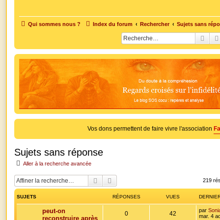
Qui sommes nous ?
Index du forum
Rechercher
Sujets sans rép
Rech
Vos dons permettent de faire vivre l'association
Fa
Sujets sans réponse
Aller à la recherche avancée
Rechercher
Recherche avancée
219 ré
SUJETS
RÉPONSES
VUES
DERNIE
D
peut-on
par
Soni
R
V
0
42
e
mar. 4 a
reconstruire après