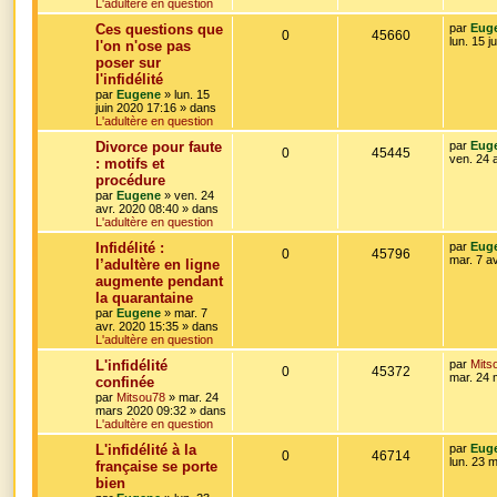
L'adultère en question
e
p
e
e
r
D
Ces questions que
par
Eug
s
R
V
0
45660
o
s
m
e
lun. 15 j
l'on n'ose pas
e
r
poser sur
é
u
s
n
n
s
l'infidélité
i
a
p
e
s
e
par
Eugene
»
lun. 15
g
r
juin 2020 17:16
» dans
e
o
s
m
L'adultère en question
e
e
D
Divorce pour faute
par
Eug
s
n
s
R
V
0
45445
e
ven. 24 
s
: motifs et
r
a
s
procédure
é
u
n
g
par
Eugene
»
ven. 24
i
e
e
avr. 2020 08:40
» dans
p
e
e
L'adultère en question
r
s
o
s
m
D
Infidélité :
par
Eug
e
R
V
0
45796
e
mar. 7 a
l’adultère en ligne
s
n
r
s
augmente pendant
é
u
n
a
s
la quarantaine
i
g
p
e
e
par
Eugene
»
mar. 7
e
e
r
avr. 2020 15:35
» dans
o
s
m
L'adultère en question
e
s
D
L'infidélité
par
Mits
s
n
R
V
0
45372
e
mar. 24 
s
confinée
r
a
s
par
Mitsou78
»
mar. 24
é
u
n
g
mars 2020 09:32
» dans
i
e
L'adultère en question
e
p
e
e
r
D
L'infidélité à la
par
Eug
s
R
V
0
46714
o
s
m
e
lun. 23 
française se porte
e
r
bien
é
u
s
n
n
s