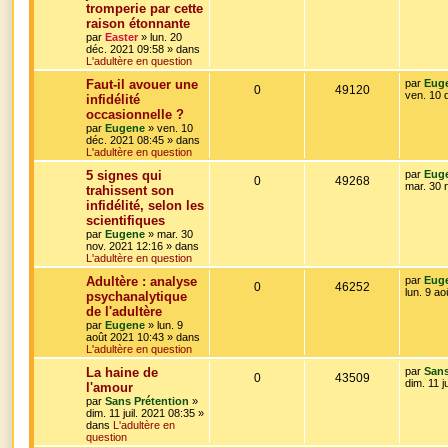
r
s
tromperie par cette
é
u
n
a
s
raison étonnante
i
g
p
e
e
par
Easter
»
lun. 20
e
e
r
déc. 2021 09:58
» dans
o
s
m
L'adultère en question
e
s
D
Faut-il avouer une
par
Eug
s
n
R
V
0
49120
e
ven. 10 
s
infidélité
r
a
s
occasionnelle ?
é
u
n
g
par
Eugene
»
ven. 10
i
e
e
déc. 2021 08:45
» dans
p
e
e
L'adultère en question
r
s
o
s
m
D
5 signes qui
par
Eug
e
R
V
0
49268
e
mar. 30 
trahissent son
s
n
r
s
infidélité, selon les
é
u
n
a
s
scientifiques
i
g
p
e
e
par
Eugene
»
mar. 30
e
e
r
nov. 2021 12:16
» dans
o
s
m
L'adultère en question
e
s
D
Adultère : analyse
par
Eug
s
n
R
V
0
46252
e
lun. 9 a
s
psychanalytique
r
a
s
de l'adultère
é
u
n
g
par
Eugene
»
lun. 9
i
e
e
août 2021 10:43
» dans
p
e
e
L'adultère en question
r
s
o
s
m
D
La haine de
par
Sans
e
R
V
0
43509
e
dim. 11 j
l'amour
s
n
r
s
par
Sans Prétention
»
é
u
n
a
dim. 11 juil. 2021 08:35
»
s
i
g
dans
L'adultère en
p
e
e
e
question
e
r