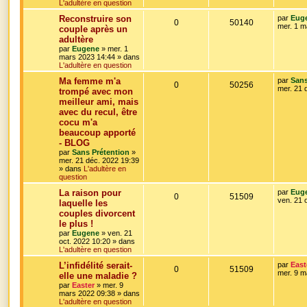
L'adultère en question
s
r
o
s
m
D
Reconstruire son
par
Eug
e
R
V
0
50140
e
mer. 1 m
couple après un
s
n
r
s
adultère
é
u
n
a
s
par
Eugene
»
mer. 1
i
g
mars 2023 14:44
» dans
p
e
e
e
L'adultère en question
e
r
o
s
m
D
Ma femme m'a
par
Sans
e
s
R
V
0
50256
e
mer. 21 
trompé avec mon
s
n
r
s
meilleur ami, mais
é
u
n
a
s
avec du recul, être
i
g
p
e
e
cocu m'a
e
e
r
beaucoup apporté
o
s
m
- BLOG
e
s
par
Sans Prétention
»
s
n
mer. 21 déc. 2022 19:39
s
» dans
L'adultère en
a
s
question
g
e
e
D
La raison pour
par
Eug
R
V
0
51509
e
ven. 21 
laquelle les
r
s
couples divorcent
é
u
n
le plus !
i
p
e
e
par
Eugene
»
ven. 21
r
oct. 2022 10:20
» dans
o
s
m
L'adultère en question
e
D
L’infidélité serait-
par
East
s
n
R
V
0
51509
e
mer. 9 m
s
elle une maladie ?
r
a
s
par
Easter
»
mer. 9
é
u
n
g
mars 2022 09:38
» dans
i
e
L'adultère en question
e
p
e
e