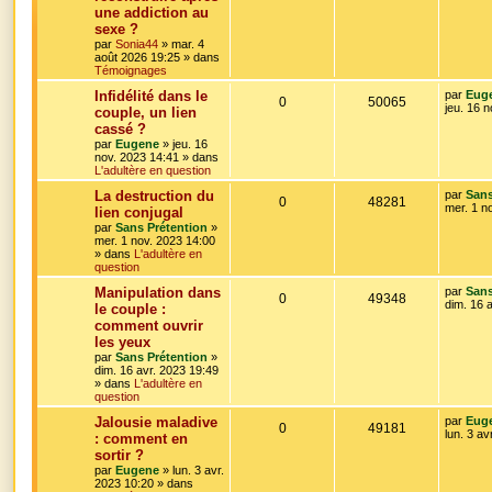
r
une addiction au
é
u
n
sexe ?
i
p
e
e
par
Sonia44
»
mar. 4
r
août 2026 19:25
» dans
o
s
m
Témoignages
e
D
Infidélité dans le
par
Eug
s
n
R
V
0
50065
e
jeu. 16 
s
couple, un lien
r
a
s
cassé ?
é
u
n
g
par
Eugene
»
jeu. 16
i
e
e
nov. 2023 14:41
» dans
p
e
e
L'adultère en question
r
s
o
s
m
D
La destruction du
par
Sans
e
R
V
0
48281
e
mer. 1 n
lien conjugal
s
n
r
s
par
Sans Prétention
»
é
u
n
a
mer. 1 nov. 2023 14:00
s
i
g
» dans
L'adultère en
p
e
e
e
question
e
r
o
s
m
D
Manipulation dans
par
Sans
R
V
0
49348
e
s
e
dim. 16 
le couple :
s
n
r
comment ouvrir
é
u
s
n
a
les yeux
s
i
g
p
e
e
par
Sans Prétention
»
e
r
dim. 16 avr. 2023 19:49
e
o
s
m
» dans
L'adultère en
e
question
s
s
n
D
Jalousie maladive
par
Eug
s
R
V
0
49181
e
lun. 3 av
a
: comment en
s
r
g
sortir ?
é
u
n
e
e
par
Eugene
»
lun. 3 avr.
i
2023 10:20
» dans
p
e
e