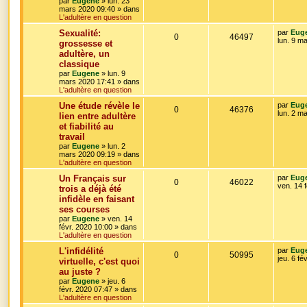
par
Eugene
»
lun. 23
i
a
mars 2020 09:40
» dans
p
e
s
e
g
L'adultère en question
r
e
o
s
m
e
D
Sexualité:
par
Eug
e
R
V
0
46497
e
lun. 9 m
grossesse et
s
n
s
r
s
adultère, un
é
u
n
a
s
classique
i
g
p
e
e
par
Eugene
»
lun. 9
e
e
r
mars 2020 17:41
» dans
o
s
m
L'adultère en question
e
s
D
Une étude révèle le
par
Eug
s
n
R
V
0
46376
e
lun. 2 m
s
lien entre adultère
r
a
s
et fiabilité au
é
u
n
g
travail
i
e
e
p
e
e
par
Eugene
»
lun. 2
r
mars 2020 09:19
» dans
s
o
s
m
L'adultère en question
e
D
Un Français sur
par
Eug
s
n
R
V
0
46022
e
ven. 14 
s
trois a déjà été
r
a
s
infidèle en faisant
é
u
n
g
ses courses
i
e
e
p
e
e
par
Eugene
»
ven. 14
r
févr. 2020 10:00
» dans
s
o
s
m
L'adultère en question
e
D
L'infidélité
par
Eug
s
n
R
V
0
50995
e
jeu. 6 fé
s
virtuelle, c'est quoi
r
a
s
au juste ?
é
u
n
g
par
Eugene
»
jeu. 6
i
e
e
févr. 2020 07:47
» dans
p
e
e
L'adultère en question
r
s