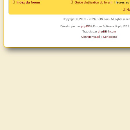
Index du forum
Guide d'utilisation du forum
Heures au
s
No
Copyright © 2005 - 2026 SOS cocu All rights rese
Développé par
phpBB
® Forum Software © phpBB L
Traduit par
phpBB-fr.com
Confidentialité
|
Conditions