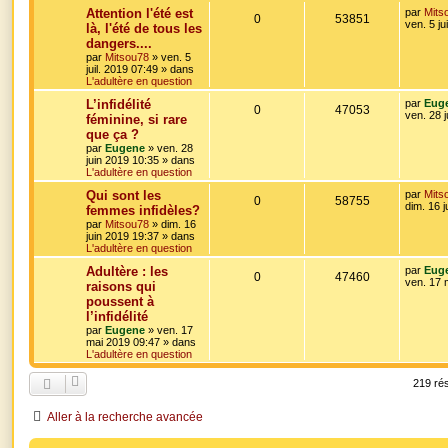
o
s
m
D
Attention l'été est
par
Mits
R
V
0
53851
e
s
e
ven. 5 ju
là, l'été de tous les
s
n
r
dangers....
é
u
s
n
a
par
Mitsou78
»
ven. 5
s
i
g
juil. 2019 07:49
» dans
p
e
e
e
L'adultère en question
r
e
o
s
m
D
L’infidélité
par
Eug
e
R
V
0
47053
s
e
ven. 28 
féminine, si rare
s
n
r
s
que ça ?
é
u
n
a
s
par
Eugene
»
ven. 28
i
g
juin 2019 10:35
» dans
p
e
e
e
L'adultère en question
e
r
o
s
m
D
Qui sont les
par
Mits
e
s
R
V
0
58755
e
dim. 16 
femmes infidèles?
s
n
r
s
par
Mitsou78
»
dim. 16
é
u
n
a
juin 2019 19:37
» dans
s
i
g
L'adultère en question
p
e
e
e
e
r
D
Adultère : les
par
Eug
R
V
0
47460
o
s
m
e
ven. 17 
raisons qui
e
s
r
poussent à
é
u
s
n
n
s
l’infidélité
i
a
p
e
s
e
par
Eugene
»
ven. 17
g
r
mai 2019 09:47
» dans
e
o
s
m
L'adultère en question
e
e
s
n
s
219 ré
s
a
s
g
Aller à la recherche avancée
e
e