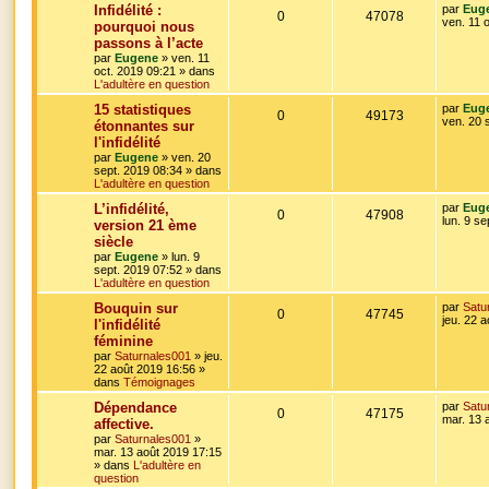
D
Infidélité :
par
Eug
s
n
R
V
0
47078
e
ven. 11 
s
pourquoi nous
r
a
s
passons à l’acte
é
u
n
g
par
Eugene
»
ven. 11
i
e
e
oct. 2019 09:21
» dans
p
e
e
L'adultère en question
r
s
o
s
m
D
15 statistiques
par
Eug
e
R
V
0
49173
e
ven. 20 
étonnantes sur
s
n
r
s
l'infidélité
é
u
n
a
s
par
Eugene
»
ven. 20
i
g
sept. 2019 08:34
» dans
p
e
e
e
L'adultère en question
e
r
o
s
m
D
L’infidélité,
par
Eug
e
s
R
V
0
47908
e
lun. 9 s
version 21 ème
s
n
r
s
siècle
é
u
n
a
s
par
Eugene
»
lun. 9
i
g
sept. 2019 07:52
» dans
p
e
e
e
L'adultère en question
e
r
o
s
m
D
Bouquin sur
par
Satu
e
s
R
V
0
47745
e
jeu. 22 
l'infidélité
s
n
r
s
féminine
é
u
n
a
s
par
Saturnales001
»
jeu.
i
g
22 août 2019 16:56
»
p
e
e
e
dans
Témoignages
e
r
o
s
m
D
Dépendance
par
Satu
e
s
R
V
0
47175
e
mar. 13 
affective.
s
n
r
s
par
Saturnales001
»
é
u
n
a
mar. 13 août 2019 17:15
s
i
g
» dans
L'adultère en
p
e
e
e
question
e
r