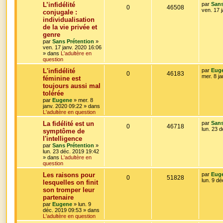
o
s
m
D
L’infidélité
par
Sans
e
R
V
0
46508
e
ven. 17 
conjugale :
s
n
r
s
individualisation
é
u
n
a
s
de la vie privée et
i
g
p
e
e
genre
e
e
r
par
Sans Prétention
»
o
s
m
ven. 17 janv. 2020 16:06
e
s
» dans
L'adultère en
s
n
question
s
a
D
L'infidélité
par
Eug
s
R
V
0
46183
g
e
mer. 8 j
féminine est
e
r
e
toujours aussi mal
é
u
n
tolérée
i
s
p
e
e
par
Eugene
»
mer. 8
r
janv. 2020 09:22
» dans
o
s
m
L'adultère en question
e
D
La fidélité est un
par
Sans
s
n
R
V
0
46718
e
lun. 23 
s
symptôme de
r
a
s
l'intelligence
é
u
n
g
par
Sans Prétention
»
i
e
e
lun. 23 déc. 2019 19:42
p
e
e
» dans
L'adultère en
r
question
s
o
s
m
e
D
Les raisons pour
par
Eug
s
R
V
0
n
51828
e
lun. 9 d
lesquelles on finit
s
r
a
son tromper leur
é
u
s
n
g
partenaire
i
e
p
e
e
e
par
Eugene
»
lun. 9
r
déc. 2019 09:53
» dans
o
s
m
L'adultère en question
s
e