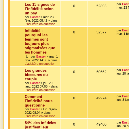
r
D
Les 15 signes de
par
East
s
R
V
0
52893
o
s
m
e
mer. 23 
l’infidélité selon
e
r
un psy
é
u
s
n
n
s
par
Easter
»
mer. 23
i
a
févr. 2022 08:42
» dans
p
e
s
e
g
L'adultère en question
r
e
o
s
m
e
D
Infidélité :
par
East
e
R
V
0
52577
e
mar. 1 f
pourquoi les
s
n
s
r
s
femmes sont
é
u
n
a
s
toujours plus
i
g
p
e
e
stigmatisées que
e
e
r
les hommes
o
s
m
par
Easter
»
mar. 1
e
s
févr. 2022 14:55
» dans
s
n
L'adultère en question
s
a
s
D
Les grandes
par
East
R
V
g
0
50662
e
jeu. 20 j
blessures du
e
e
r
couple
é
u
n
par
Easter
»
jeu. 20
i
s
janv. 2022 07:05
» dans
p
e
e
L'adultère en question
r
o
s
m
D
Comment
par
East
e
R
V
0
49974
e
lun. 3 ja
l'infidélité nous
s
n
r
s
questionne
é
u
n
a
s
par
Easter
»
lun. 3 janv.
i
g
2022 08:04
» dans
p
e
e
e
L'adultère en question
e
r
o
s
m
D
84% des infidèles
par
East
e
s
R
V
0
49400
e
lun. 20 
justifient leur
s
n