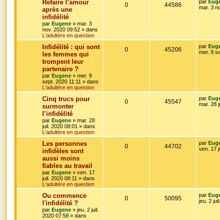
D
Refaire l’amour
par
Eug
e
R
V
0
44586
o
s
m
e
e
mar. 3 n
après une
e
r
infidélité
é
u
s
n
s
n
s
par
Eugene
»
mar. 3
i
a
nov. 2020 09:52
» dans
p
e
s
e
g
L'adultère en question
r
e
o
s
m
e
D
Infidélité : qui sont
par
Eug
e
R
V
0
45206
e
mer. 9 s
les femmes qui
s
n
s
r
s
trompent leur
é
u
n
a
s
partenaire ?
i
g
p
e
e
par
Eugene
»
mer. 9
e
e
r
sept. 2020 11:11
» dans
o
s
m
L'adultère en question
e
s
D
Cinq trucs pour
par
Eug
s
n
R
V
0
45547
e
mar. 28 j
s
surmonter
r
a
s
l’infidélité
é
u
n
g
par
Eugene
»
mar. 28
i
e
e
juil. 2020 08:01
» dans
p
e
e
L'adultère en question
r
s
o
s
m
D
Les personnes
par
Eug
e
R
V
0
44702
e
ven. 17 j
infidèles sont
s
n
r
s
aussi moins
é
u
n
a
s
fiables au travail
i
g
p
e
e
par
Eugene
»
ven. 17
e
e
r
juil. 2020 08:11
» dans
o
s
m
L'adultère en question
e
s
D
Ou commence
par
Eug
s
n
R
V
0
50095
e
jeu. 2 ju
s
l'infidélité ?
r
a
s
par
Eugene
»
jeu. 2 juil.
é
u
n
g
2020 07:58
» dans
i
e