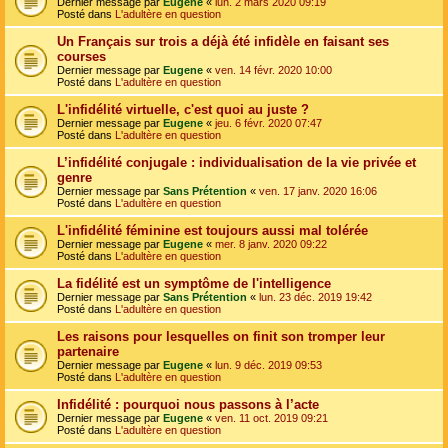
Dernier message par
Eugene
«
lun. 2 mars 2020 09:19
Posté dans
L'adultère en question
Un Français sur trois a déjà été infidèle en faisant ses
courses
Dernier message par
Eugene
«
ven. 14 févr. 2020 10:00
Posté dans
L'adultère en question
L'infidélité virtuelle, c'est quoi au juste ?
Dernier message par
Eugene
«
jeu. 6 févr. 2020 07:47
Posté dans
L'adultère en question
L’infidélité conjugale : individualisation de la vie privée et
genre
Dernier message par
Sans Prétention
«
ven. 17 janv. 2020 16:06
Posté dans
L'adultère en question
L'infidélité féminine est toujours aussi mal tolérée
Dernier message par
Eugene
«
mer. 8 janv. 2020 09:22
Posté dans
L'adultère en question
La fidélité est un symptôme de l'intelligence
Dernier message par
Sans Prétention
«
lun. 23 déc. 2019 19:42
Posté dans
L'adultère en question
Les raisons pour lesquelles on finit son tromper leur
partenaire
Dernier message par
Eugene
«
lun. 9 déc. 2019 09:53
Posté dans
L'adultère en question
Infidélité : pourquoi nous passons à l’acte
Dernier message par
Eugene
«
ven. 11 oct. 2019 09:21
Posté dans
L'adultère en question