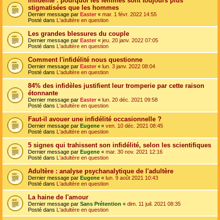
Infidélité : pourquoi les femmes sont toujours plus
stigmatisées que les hommes
Dernier message par
Easter
«
mar. 1 févr. 2022 14:55
Posté dans
L'adultère en question
Les grandes blessures du couple
Dernier message par
Easter
«
jeu. 20 janv. 2022 07:05
Posté dans
L'adultère en question
Comment l'infidélité nous questionne
Dernier message par
Easter
«
lun. 3 janv. 2022 08:04
Posté dans
L'adultère en question
84% des infidèles justifient leur tromperie par cette raison
étonnante
Dernier message par
Easter
«
lun. 20 déc. 2021 09:58
Posté dans
L'adultère en question
Faut-il avouer une infidélité occasionnelle ?
Dernier message par
Eugene
«
ven. 10 déc. 2021 08:45
Posté dans
L'adultère en question
5 signes qui trahissent son infidélité, selon les scientifiques
Dernier message par
Eugene
«
mar. 30 nov. 2021 12:16
Posté dans
L'adultère en question
Adultère : analyse psychanalytique de l'adultère
Dernier message par
Eugene
«
lun. 9 août 2021 10:43
Posté dans
L'adultère en question
La haine de l'amour
Dernier message par
Sans Prétention
«
dim. 11 juil. 2021 08:35
Posté dans
L'adultère en question