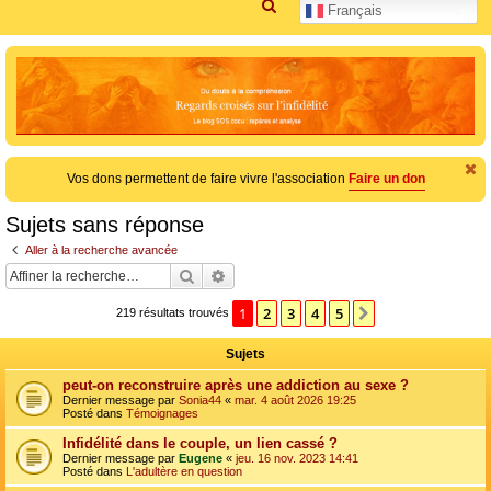
R
Français
e
c
h
e
r
c
Vos dons permettent de faire vivre l'association
Faire un don
h
e
Sujets sans réponse
r
Aller à la recherche avancée
Rechercher
Recherche avancée
1
2
3
4
5
Suivante
219 résultats trouvés
Sujets
peut-on reconstruire après une addiction au sexe ?
Dernier message par
Sonia44
«
mar. 4 août 2026 19:25
Posté dans
Témoignages
Infidélité dans le couple, un lien cassé ?
Dernier message par
Eugene
«
jeu. 16 nov. 2023 14:41
Posté dans
L'adultère en question