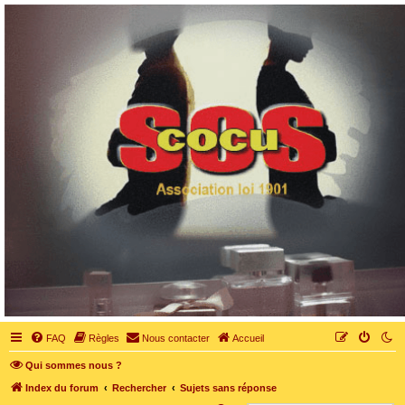
SOS cocu
SOS cocu est une association loi 1901 dont l'objet est le soutien aux victimes d'adultère.
Pouvoir parler, se confier, recevoir un soutien moral pour traverser une situation
personnelle douloureuse
FAQ
Règles
Nous contacter
Accueil
Qui sommes nous ?
Index du forum
Rechercher
Sujets sans réponse