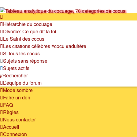
SOS cocu
Hiérarchie du cocuage
SOS cocu est une association loi 1901 dont l'objet est le
Divorce: Ce que dit la loi
soutien aux victimes d'adultère. Pouvoir parler, se confier,
Le Saint des cocus
recevoir un soutien moral pour traverser une situation
Les citations célèbres #cocu #adultère
personnelle douloureuse
Si tous les cocus
Sujets sans réponse
Sujets actifs
Rechercher
L’équipe du forum
Mode sombre
Faire un don
FAQ
Règles
Nous contacter
Accueil
Connexion