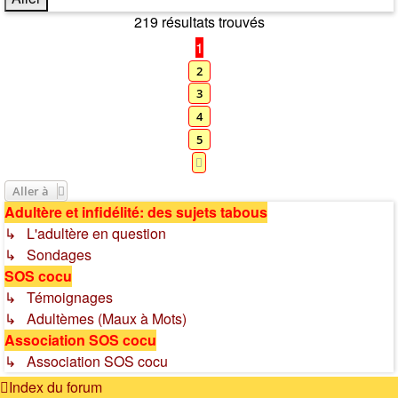
219 résultats trouvés
1
2
3
4
5
Suivante
Aller à
Adultère et infidélité: des sujets tabous
↳ L'adultère en question
↳ Sondages
SOS cocu
↳ Témoignages
↳ Adultèmes (Maux à Mots)
Association SOS cocu
↳ Association SOS cocu
Index du forum